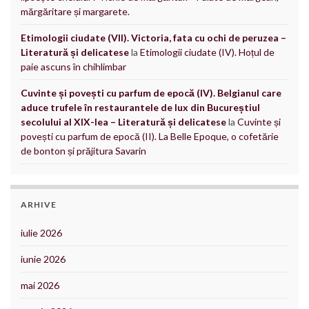
mărgăritare și margarete.
Etimologii ciudate (VII). Victoria, fata cu ochi de peruzea –
Literatură și delicatese
la
Etimologii ciudate (IV). Hoțul de
paie ascuns în chihlimbar
Cuvinte și povești cu parfum de epocă (IV). Belgianul care
aduce trufele în restaurantele de lux din Bucureștiul
secolului al XIX-lea – Literatură și delicatese
la
Cuvinte și
povești cu parfum de epocă (II). La Belle Epoque, o cofetărie
de bonton și prăjitura Savarin
ARHIVE
iulie 2026
iunie 2026
mai 2026