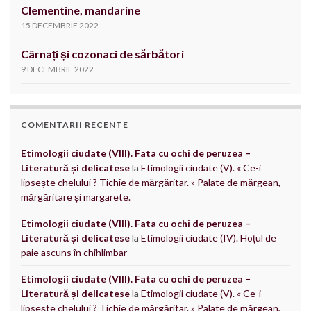
Clementine, mandarine
15 DECEMBRIE 2022
Cârnați și cozonaci de sărbători
9 DECEMBRIE 2022
COMENTARII RECENTE
Etimologii ciudate (VIII). Fata cu ochi de peruzea –
Literatură și delicatese
la
Etimologii ciudate (V). « Ce-i
lipsește chelului ? Tichie de mărgăritar. » Palate de mărgean,
mărgăritare și margarete.
Etimologii ciudate (VIII). Fata cu ochi de peruzea –
Literatură și delicatese
la
Etimologii ciudate (IV). Hoțul de
paie ascuns în chihlimbar
Etimologii ciudate (VIII). Fata cu ochi de peruzea –
Literatură și delicatese
la
Etimologii ciudate (V). « Ce-i
lipsește chelului ? Tichie de mărgăritar. » Palate de mărgean,