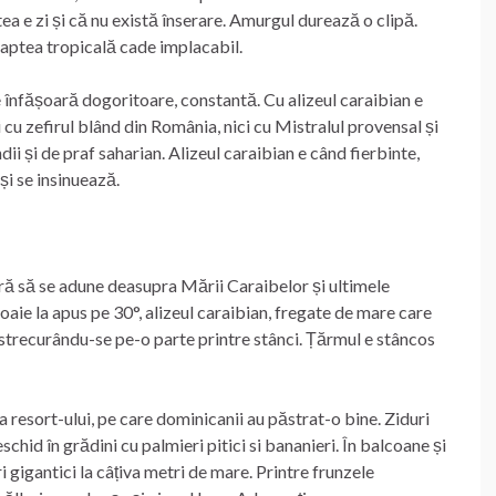
ea e zi și că nu există înserare. Amurgul durează o clipă.
oaptea tropicală cade implacabil.
e înfășoară dogoritoare, constantă. Cu alizeul caraibian e
cu zefirul blând din România, nici cu Mistralul provensal și
ndii și de praf saharian. Alizeul caraibian e când fierbinte,
i se insinuează.
ră să se adune deasupra Mării Caraibelor și ultimele
aie la apus pe 30°, alizeul caraibian, fregate de mare care
 strecurându-se pe-o parte printre stânci. Țărmul e stâncos
 resort-ului, pe care dominicanii au păstrat-o bine. Ziduri
chid în grădini cu palmieri pitici si bananieri. În balcoane și
 gigantici la câțiva metri de mare. Printre frunzele