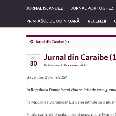
JURNAL ISLANDEZ
JURNAL PORTUGHEZ
PRIN IAȘUL DE ODINIOARĂ
RECENZII
Jurnal din Caraibe (4)
Jurnal din Caraibe (1
IAN.
30
By
Oana
in
călătorii
,
mentalități
Bayahibe, 29 iulie 2024
În Republica Dominicană ziua se întinde ca o iguana
În Republica Dominicană, ziua se întinde ca o iguana
E abia șapte dimineața, se luminează peste Marea C