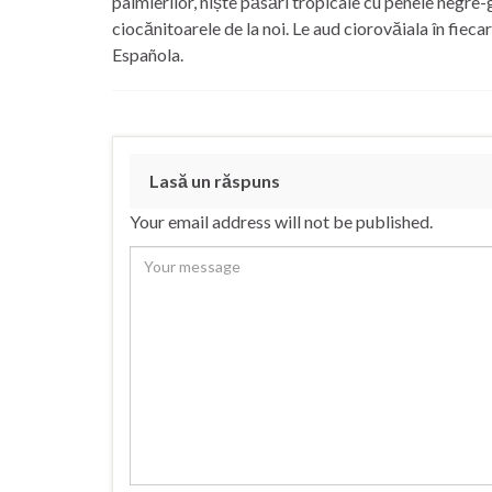
palmierilor, niște păsări tropicale cu penele negre-g
ciocănitoarele de la noi. Le aud ciorovăiala în fieca
Española.
Lasă un răspuns
Your email address will not be published.