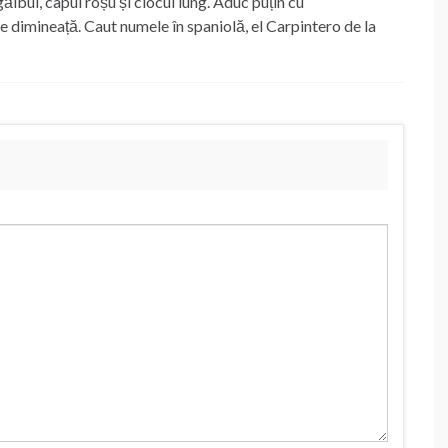
ălbui, capul roșu și ciocul lung. Aduc puțin cu
re dimineață. Caut numele în spaniolă, el Carpintero de la