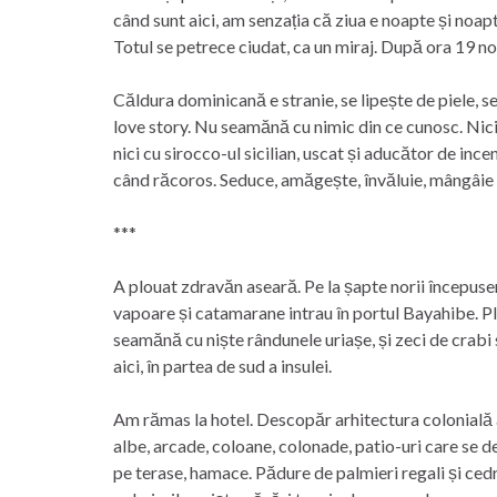
când sunt aici, am senzația că ziua e noapte și noapt
Totul se petrece ciudat, ca un miraj. După ora 19 n
Căldura dominicană e stranie, se lipește de piele, s
love story. Nu seamănă cu nimic din ce cunosc. Nici 
nici cu sirocco-ul sicilian, uscat și aducător de ince
când răcoros. Seduce, amăgește, învăluie, mângâie ș
***
A plouat zdravăn aseară. Pe la șapte norii începuse
vapoare și catamarane intrau în portul Bayahibe. Plo
seamănă cu niște rândunele uriașe, și zeci de crabi
aici, în partea de sud a insulei.
Am rămas la hotel. Descopăr arhitectura colonială a
albe, arcade, coloane, colonade, patio-uri care se des
pe terase, hamace. Pădure de palmieri regali și cedri