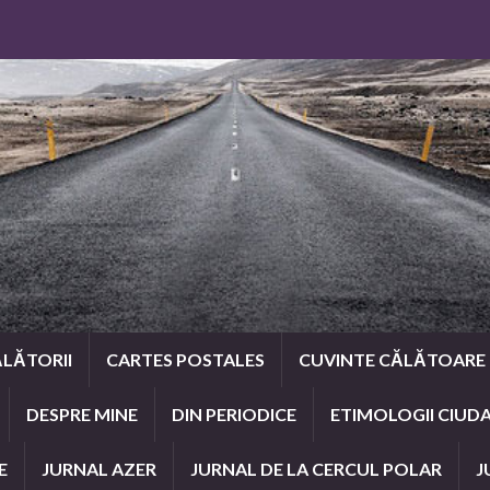
LĂTORII
CARTES POSTALES
CUVINTE CĂLĂTOARE
DESPRE MINE
DIN PERIODICE
ETIMOLOGII CIUD
E
JURNAL AZER
JURNAL DE LA CERCUL POLAR
J