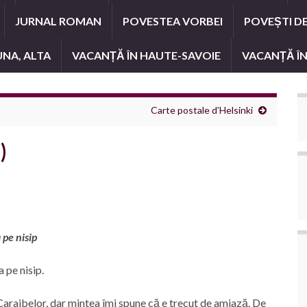
JURNAL ROMAN
POVESTEA VORBEI
POVEȘTI D
UNA, ALTA
VACANȚĂ ÎN HAUTE-SAVOIE
VACANȚĂ ÎN
Carte postale d’Helsinki
)
 pe nisip
 pe nisip.
araibelor, dar mintea îmi spune că e trecut de amiază. De