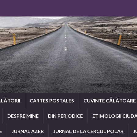
LĂTORII
CARTES POSTALES
CUVINTE CĂLĂTOARE
DESPRE MINE
DIN PERIODICE
ETIMOLOGII CIUD
E
JURNAL AZER
JURNAL DE LA CERCUL POLAR
J