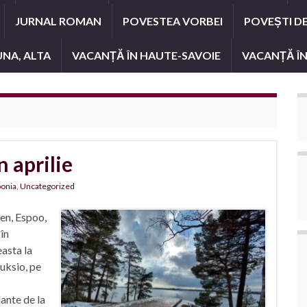
JURNAL ROMAN
POVESTEA VORBEI
POVEȘTI D
UNA, ALTA
VACANȚĂ ÎN HAUTE-SAVOIE
VACANȚĂ ÎN
n aprilie
ponia
,
Uncategorized
en, Espoo,
în
easta la
uuksio, pe
lante de la