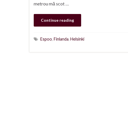
metrou mă scot …
Continue reading
Espoo
,
Finlanda
,
Helsinki