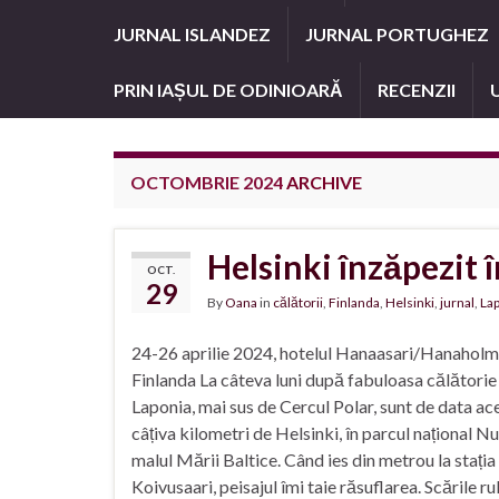
JURNAL ISLANDEZ
JURNAL PORTUGHEZ
PRIN IAȘUL DE ODINIOARĂ
RECENZII
OCTOMBRIE 2024
ARCHIVE
Helsinki înzăpezit î
OCT.
29
By
Oana
in
călătorii
,
Finlanda
,
Helsinki
,
jurnal
,
La
24-26 aprilie 2024, hotelul Hanaasari/Hanaholm
Finlanda La câteva luni după fabuloasa călătorie 
Laponia, mai sus de Cercul Polar, sunt de data ac
câțiva kilometri de Helsinki, în parcul național N
malul Mării Baltice. Când ies din metrou la stația
Koivusaari, peisajul îmi taie răsuflarea. Scările ru