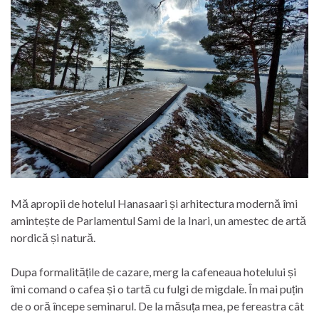
Mă apropii de hotelul Hanasaari și arhitectura modernă îmi
amintește de Parlamentul Sami de la Inari, un amestec de artă
nordică și natură.
Dupa formalitățile de cazare, merg la cafeneaua hotelului și
îmi comand o cafea și o tartă cu fulgi de migdale. În mai puțin
de o oră începe seminarul. De la măsuța mea, pe fereastra cât