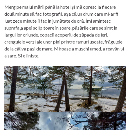
Merg pe malul mării până la hotel și mă opresc la fiecare
două minute să fac fotografii, așa că un drum care mi-ar fi
luat zece minute îl fac în jumătate de oră. Îmi amintesc
suprafața apei sclipitoare în soare, păsările care se simt în
largul lor oriunde, copacii acoperiți de zăpada de ieri,
crenguțele verzi ale unor pini printre ramuri uscate, frăguțele
de la câțiva pași de mare. Miroase a mușchi umed, a reavăn și
a sare. Și e liniște.