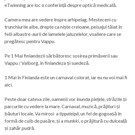
eTwinning are loc o conferință despre optică medicală.
Camera mea are vedere înspre arhipelag. Mesteceni cu
trunchiurile albe, drepte ca niște creioane, peisajul tăiat în
felii albastre-aurii de lamelele jaluzelelor, voaliere care se
pregătesc pentru Vappu.
Pe 1 Mai finlandezii sărbătoresc sosirea primăverii sau
Vappu / Valborg, în finlandeza și suedeză.
1 Mai în Finlanda este un carnaval colorat, iar eu nu voi mai fi
aici.
Peste doar cateva zile, oamenii vor inunda piețele, străzile și
parcurile cu vedere la mare. Carnaval, muzică, prăjituri și
băuturi locale. Va mirosi a
tippaleipä
, un fel de gogoașă în
formă de cuib de pasăre, și a
munkki
, o prăjitură cu dulceață
și zahăr pudră.