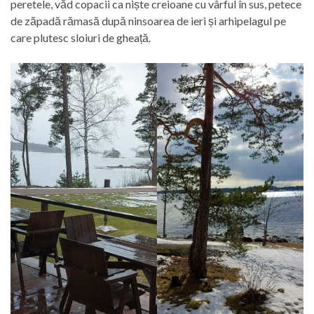
peretele, văd copacii ca niște creioane cu vârful în sus, petece
de zăpadă rămasă după ninsoarea de ieri și arhipelagul pe
care plutesc sloiuri de gheață.