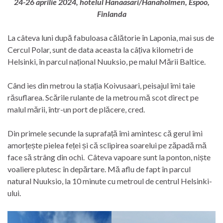
24-26 aprilie 2024, hotelul Hanaasari/Hanaholmen, Espoo,
Finlanda
La câteva luni după fabuloasa călătorie în Laponia, mai sus de
Cercul Polar, sunt de data aceasta la câțiva kilometri de
Helsinki, în parcul național Nuuksio, pe malul Mării Baltice.
Când ies din metrou la stația Koivusaari, peisajul îmi taie
răsuflarea. Scările rulante de la metrou mă scot direct pe
malul mării, într-un port de plăcere, cred.
Din primele secunde la suprafață îmi amintesc că gerul îmi
amorțește pielea feței și că sclipirea soarelui pe zăpadă mă
face să strâng din ochi. Câteva vapoare sunt la ponton, niște
voaliere plutesc în depărtare. Mă aflu de fapt în parcul
natural Nuuksio, la 10 minute cu metroul de centrul Helsinki-
ului.