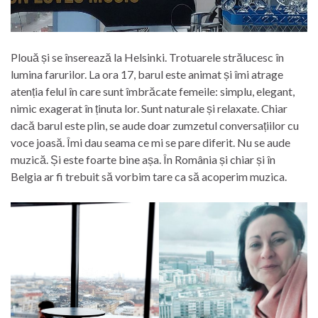
Plouă și se înserează la Helsinki. Trotuarele strălucesc în
lumina farurilor. La ora 17, barul este animat și îmi atrage
atenția felul în care sunt îmbrăcate femeile: simplu, elegant,
nimic exagerat în ținuta lor. Sunt naturale și relaxate. Chiar
dacă barul este plin, se aude doar zumzetul conversațiilor cu
voce joasă. Îmi dau seama ce mi se pare diferit. Nu se aude
muzică. Și este foarte bine așa. În România și chiar și în
Belgia ar fi trebuit să vorbim tare ca să acoperim muzica.