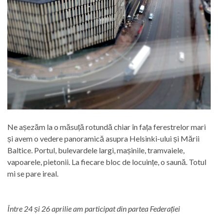
Ne așezăm la o măsuță rotundă chiar în fața ferestrelor mari
și avem o vedere panoramică asupra Helsinki-ului și Mării
Baltice. Portul, bulevardele largi, mașinile, tramvaiele,
vapoarele, pietonii. La fiecare bloc de locuințe, o saună. Totul
mi se pare ireal.
Între 24 și 26 aprilie am participat din partea Federației