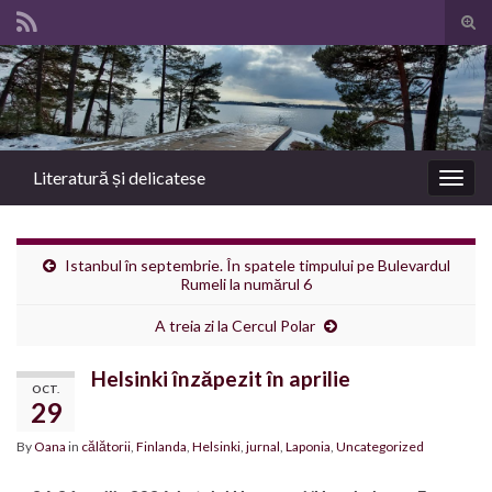
Tog
sear
Search for:
for
Literatură și delicatese
Togg
navig
Istanbul în septembrie. În spatele timpului pe Bulevardul
Rumeli la numărul 6
A treia zi la Cercul Polar
Helsinki înzăpezit în aprilie
OCT.
29
By
Oana
in
călătorii
,
Finlanda
,
Helsinki
,
jurnal
,
Laponia
,
Uncategorized