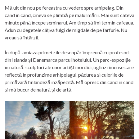
Mă uit din nou pe fereastra cu vedere spre arhipelag. Din
când în când, cineva se plimbă pe malul mării. Mai sunt câteva
minute până începe seminarul. Am timp să îmi termin cafeaua.
Adun cu degetele câțiva fulgi de migdale de pe farfurie. Nu
vreau să întârzii.
În după-amiaza primei zile descopăr împreună cu profesori
din Islanda și Danemarca parcul hotelului. Un parc-expoziție
în natură: sculpturi ale unor artiști nordici, oglinzi imense care
reflectă in profunzime arhipelagul, pădurea și culorile de
primăvară finlandeză înzăpezită. Mă opresc din când în când
și mă bucur de natură și de artă.