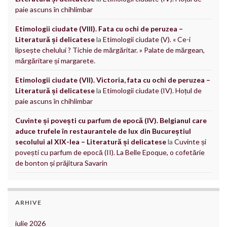
paie ascuns în chihlimbar
Etimologii ciudate (VIII). Fata cu ochi de peruzea –
Literatură și delicatese
la
Etimologii ciudate (V). « Ce-i
lipsește chelului ? Tichie de mărgăritar. » Palate de mărgean,
mărgăritare și margarete.
Etimologii ciudate (VII). Victoria, fata cu ochi de peruzea –
Literatură și delicatese
la
Etimologii ciudate (IV). Hoțul de
paie ascuns în chihlimbar
Cuvinte și povești cu parfum de epocă (IV). Belgianul care
aduce trufele în restaurantele de lux din Bucureștiul
secolului al XIX-lea – Literatură și delicatese
la
Cuvinte și
povești cu parfum de epocă (II). La Belle Epoque, o cofetărie
de bonton și prăjitura Savarin
ARHIVE
iulie 2026