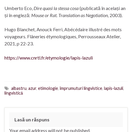
Umberto Eco,
Dire quasi la stessa cosa
(publicată în același an
și în engleză:
Mouse or Rat. Translation as Negotiation,
2003).
Hugo Blanchet, Anouck Ferri, Abécédaire illustré des mots
voyageurs. Flâneries étymologiques, Perrousseaux Atelier,
2021, p 22-23.
https://www.cnrtl.fr/etymologie/lapis-lazuli
albastru
,
azur
,
etimologie
,
împrumuturi lingvistice
,
lapis-lazuli
,
lingvistică
Lasă un răspuns
Your email address will not be published.