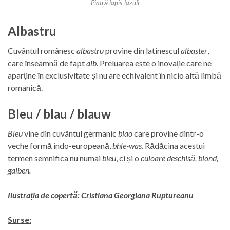
Piatră lapis-lazuli
Albastru
Cuvântul românesc
albastru
provine din latinescul
albaster
,
care înseamnă de fapt
alb
. Preluarea este o inovație care ne
aparține în exclusivitate și nu are echivalent în nicio altă limbă
romanică.
Bleu / blau / blauw
Bleu
vine din cuvântul germanic
blao
care provine dintr-o
veche formă indo-europeană,
bhle-was
. Rădăcina acestui
termen semnifica nu numai
bleu
, ci și o
culoare deschisă, blond,
galben.
Ilustrația de copertă: Cristiana Georgiana Ruptureanu
Surse: