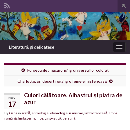
Tog
sear
Search for:
for
Literatură și delicatese
Togg
navig
Fursecurile „macarons” și universul lor colorat
Charlotte, un desert regal și o femeie misterioasă
Culori călătoare. Albastrul și piatra de
NOV.
azur
17
By
Oana
in
arabă
,
etimologie
,
étymologie
,
iranisme
,
limba franceză
,
limba
română
,
limbi germanice
,
Lingvistică
,
persană