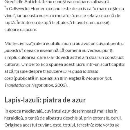
Grecii din Antichitate nu cunoșteau culoarea albastră.
În
Odiseea
lui Homer, oceanul este descris ca ”o mare roșie ca
vinul”, iar aceasta nu era o metaforă: nu se relata o scenă de
luptă. Întinderea de apă trebuie să fi avut cam aceeași
culoare ca acum.
Multe civilizații ale trecutului nici nu au avut un cuvânt pentru
„albastru
”, ceea ce înseamnă că oamenii nu vedeau pur și
simplu culoarea, care s-ar dovedi astfel a fi doar un construct
cultural. Umberto Eco spunea acest lucru într-un scurt capitol
al cărții sale despre traducere
Dire quasi la stessa
cosa
(publicată în același an și în engleză:
Mouse or Rat.
Translation as Negotiation,
2003).
Lapis-lazuli: piatra de azur
În epoca medievală, cuvântul
azur
desemnează mai ales în
heraldică, o tentă de albastru deschis și, prin extensie, cerul.
Originea acestui cuvânt, este, totuși, terestră:
este vorba de