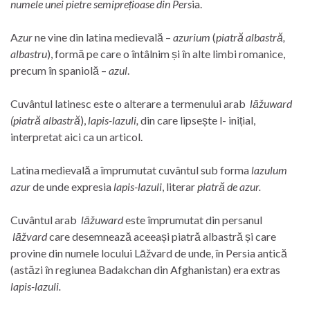
numele unei pietre semiprețioase din Pers
ia.
A
zur
ne vine din latina medievală –
azurium
(
piatră albastră,
albastru
), formă pe care o întâlnim și în alte limbi romanice,
precum în spaniolă –
azul
.
Cuvântul latinesc este o alterare a termenului arab
lāžuward
(piatră albastră
),
lapis-lazuli,
din care lipsește l- inițial,
interpretat aici ca un articol.
Latina medievală a împrumutat cuvântul sub forma
lazulum
azur
de unde expresia
lapis-lazuli
, literar
piatră de azur.
Cuvântul arab
lāžuward
este împrumutat din persanul
lāžvard
care desemnează aceeași piatră albastră și care
provine din numele locului Lāžvard de unde, în Persia antică
(astăzi în regiunea Badakchan din Afghanistan) era extras
lapis-lazuli.