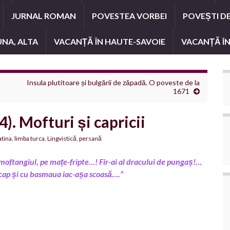
JURNAL ROMAN
POVESTEA VORBEI
POVEȘTI D
UNA, ALTA
VACANȚĂ ÎN HAUTE-SAVOIE
VACANȚĂ ÎN
Insula plutitoare și bulgării de zăpadă. O poveste de la
1671
). Mofturi și capricii
atina
,
limba turca
,
Lingvistică
,
persană
oftangiul, pe mațe-fripte…! Fir-ai al dracului de pungaș!…
n cap și cu basmaua iac-așa scoasă….”