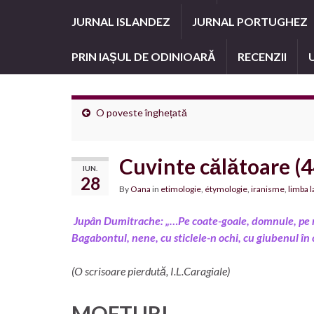
JURNAL ISLANDEZ
JURNAL PORTUGHEZ
PRIN IAȘUL DE ODINIOARĂ
RECENZII
O poveste înghețată
Cuvinte călătoare (44
IUN.
28
By
Oana
in
etimologie
,
étymologie
,
iranisme
,
limba l
Jupân Dumitrache: „…Pe coate-goale, domnule, pe m
Bagabontul, nene, cu sticlele-n ochi, cu giubenul î
(O scrisoare pierdută, I.L.Caragiale)
MOFTURI…