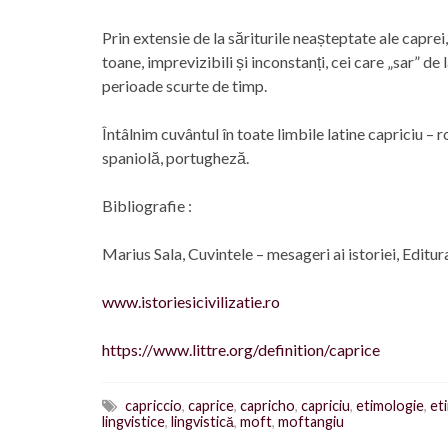
Prin extensie de la săriturile neașteptate ale caprei
toane, imprevizibili și inconstanți, cei care „sar” de
perioade scurte de timp.
Întâlnim cuvântul în toate limbile latine capriciu – 
spaniolă, portugheză.
Bibliografie :
Marius Sala, Cuvintele – mesageri ai istoriei, Editu
www.istoriesicivilizatie.ro
https://www.littre.org/definition/caprice
capriccio
,
caprice
,
capricho
,
capriciu
,
etimologie
,
et
lingvistice
,
lingvistică
,
moft
,
moftangiu