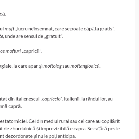
că.
nul
muft
„lucru neînsemnat, care se poate căpăta gratis”.
e,
unde are sensul de „gratuit”.
ace mofturi
„capricii”.
agiale, la care apar şi
moftolog
sau
moftangioaică.
at din italienescul „
capriccio”
. Italienii, la rândul lor, au
amnă capră.
statorniciei. Cei din mediul rural sau cei care au copilărit
cât de zburdalnică și imprevizibilă e capra. Se cațără peste
unt dezordonate și nu le poți anticipa.