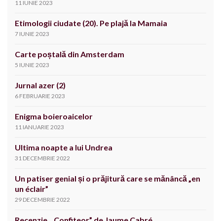
11 IUNIE 2023
Etimologii ciudate (20). Pe plajă la Mamaia
7 IUNIE 2023
Carte poștală din Amsterdam
5 IUNIE 2023
Jurnal azer (2)
6 FEBRUARIE 2023
Enigma boieroaicelor
11 IANUARIE 2023
Ultima noapte a lui Undrea
31 DECEMBRIE 2022
Un patiser genial și o prăjitură care se mănâncă „en
un éclair”
29 DECEMBRIE 2022
Recenzie. „Confiteor” de Jaume Cabré