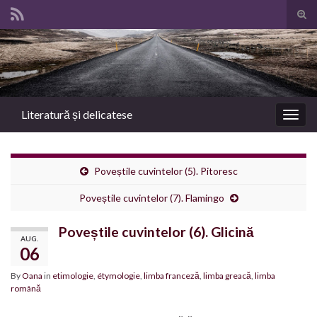
Tog
sear
Search for:
for
Literatură și delicatese
Togg
navig
Poveștile cuvintelor (5). Pitoresc
Poveștile cuvintelor (7). Flamingo
Poveștile cuvintelor (6). Glicină
AUG.
06
By
Oana
in
etimologie
,
étymologie
,
limba franceză
,
limba greacă
,
limba
română