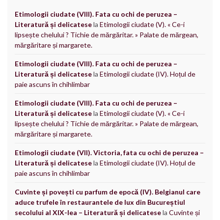
Etimologii ciudate (VIII). Fata cu ochi de peruzea –
Literatură și delicatese
la
Etimologii ciudate (V). « Ce-i
lipsește chelului ? Tichie de mărgăritar. » Palate de mărgean,
mărgăritare și margarete.
Etimologii ciudate (VIII). Fata cu ochi de peruzea –
Literatură și delicatese
la
Etimologii ciudate (IV). Hoțul de
paie ascuns în chihlimbar
Etimologii ciudate (VIII). Fata cu ochi de peruzea –
Literatură și delicatese
la
Etimologii ciudate (V). « Ce-i
lipsește chelului ? Tichie de mărgăritar. » Palate de mărgean,
mărgăritare și margarete.
Etimologii ciudate (VII). Victoria, fata cu ochi de peruzea –
Literatură și delicatese
la
Etimologii ciudate (IV). Hoțul de
paie ascuns în chihlimbar
Cuvinte și povești cu parfum de epocă (IV). Belgianul care
aduce trufele în restaurantele de lux din Bucureștiul
secolului al XIX-lea – Literatură și delicatese
la
Cuvinte și