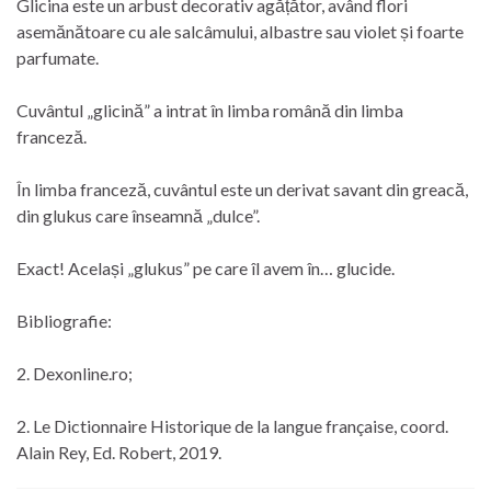
Glicina este un arbust decorativ agățător, având flori
asemănătoare cu ale salcâmului, albastre sau violet și foarte
parfumate.
Cuvântul „glicină” a intrat în limba română din limba
franceză.
În limba franceză, cuvântul este un derivat savant din greacă,
din glukus care înseamnă „dulce”.
Exact! Același „glukus” pe care îl avem în… glucide.
Bibliografie:
2. Dexonline.ro;
2. Le Dictionnaire Historique de la langue française, coord.
Alain Rey, Ed. Robert, 2019.