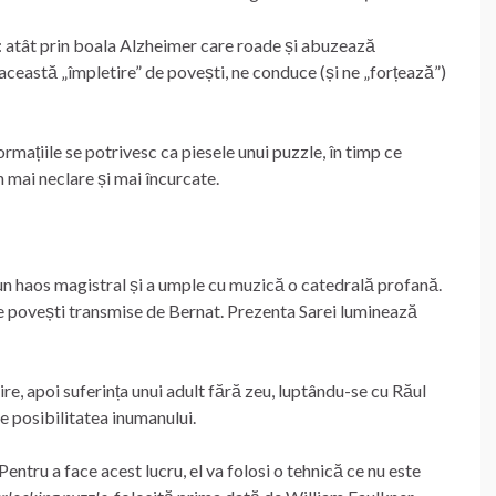
: atât prin boala Alzheimer care roade și abuzează
 această „împletire” de povești, ne conduce (și ne „forțează”)
formațiile se potrivesc ca piesele unui puzzle, în timp ce
n mai neclare și mai încurcate.
 un haos magistral și a umple cu muzică o catedrală profană.
se povești transmise de Bernat. Prezenta Sarei luminează
ia este anihilata.
bire, apoi suferința unui adult fără zeu, luptându-se cu Răul
re posibilitatea inumanului.
entru a face acest lucru, el va folosi o tehnică ce nu este