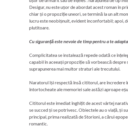
ușor de urmărit sau de înțeles : narațiunea de tip
int
Desigur, nu este ușor de abordat acest roman în prim
chiar și o propoziție uneori, se termină la un alt mo
lucru este neobișnuit, evident inconfortabil; apoi, d
plutitoare.
Cu siguranță este nevoie de timp pentru a te adapta
Complicitatea se instalează repede odată ce înțelegi
capabil în aceeași propoziție să vorbească despre sin
suprapunerea mai multor straturi ale trecutului.
Naratorul își respectă însă cititorul, are încredere 
întortocheate ale memoriei sale astăzi aproape eșu
Cititorul este imediat înghițit de acest vârtej narat
se succed și se potrivesc. Obiectele au o viață, și sun
principal, prima realizată de Storioni, a cărui epope
romantic.