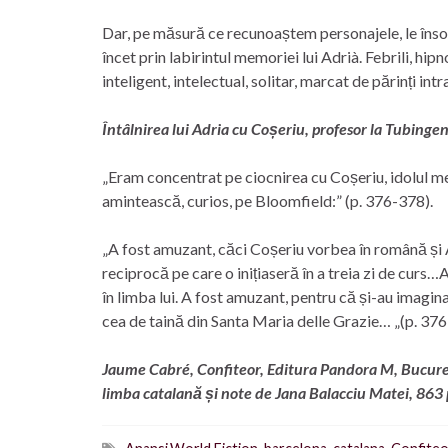
Dar, pe măsură ce recunoaștem personajele, le însoț
încet prin labirintul memoriei lui Adrià. Febrili, hi
inteligent, intelectual, solitar, marcat de părinți intr
Întâlnirea lui Adria cu Coșeriu, profesor la Tubinge
„Eram concentrat pe ciocnirea cu Coșeriu, idolul me
amintească, curios, pe Bloomfield:” (p. 376-378).
„A fost amuzant, căci Coșeriu vorbea în română și 
reciprocă pe care o inițiaseră în a treia zi de curs
în limba lui. A fost amuzant, pentru că și-au imagin
cea de taină din Santa Maria delle Grazie… „(p. 37
Jaume Cabré, Confiteor, Editura Pandora M, Bucureș
limba catalană și note de Jana Balacciu Matei, 863 