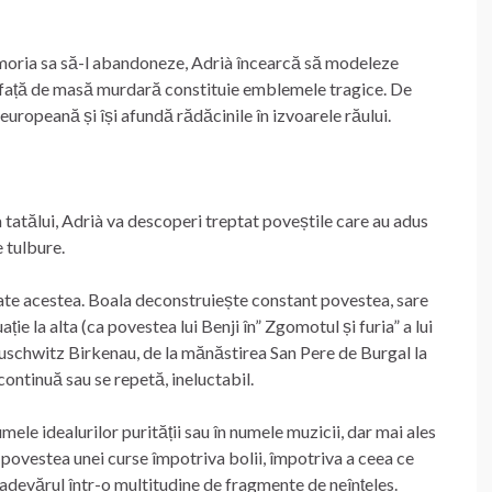
emoria sa să-l abandoneze, Adrià încearcă să modeleze
și față de masă murdară constituie emblemele tragice. De
europeană și își afundă rădăcinile în izvoarele răului.
 a tatălui, Adrià va descoperi treptat poveștile care au adus
e tulbure.
toate acestea. Boala deconstruiește constant povestea, sare
ituație la alta (ca povestea lui Benji în” Zgomotul și furia” a lui
Auschwitz Birkenau, de la mănăstirea San Pere de Burgal la
ntinuă sau se repetă, ineluctabil.
mele idealurilor purității sau în numele muzicii, dar mai ales
 povestea unei curse împotriva bolii, împotriva a ceea ce
adevărul într-o multitudine de fragmente de neînțeles.