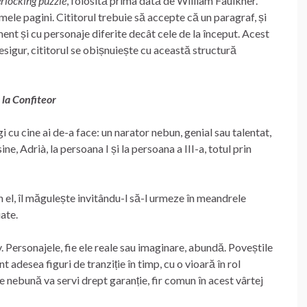
erlocking puzzle
, folosită prima dată de William Faulkner.
ele pagini. Cititorul trebuie să accepte că un paragraf, și
ment și cu personaje diferite decât cele de la început. Acest
esigur, cititorul se obișnuiește cu această structură
 la Confiteor
 cu cine ai de-a face: un narator nebun, genial sau talentat,
e, Adrià, la persoana I și la persoana a III-a, totul prin
în el, îl măgulește invitându-l să-l urmeze în meandrele
ate.
iv. Personajele, fie ele reale sau imaginare, abundă. Poveștile
t adesea figuri de tranziție în timp, cu o vioară în rol
e nebună va servi drept garanție, fir comun în acest vârtej