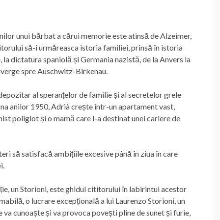
siunilor unui bărbat a cărui memorie este atinsă de Alzeimer,
orului să-i urmăreasca istoria familiei, prinsă în istoria
, la dictatura spaniolă și Germania nazistă, de la Anvers la
converge spre Auschwitz-Birkenau.
 depozitar al speranțelor de familie și al secretelor grele
ona anilor 1950, Adrià crește într-un apartament vast,
nist poliglot și o mamă care l-a destinat unei cariere de
uteri să satisfacă ambițiile excesive până în ziua în care
i.
e, un Storioni, este ghidul cititorului în labirintul acestor
abilă, o lucrare excepțională a lui Laurenzo Storioni, un
e va cunoaște și va provoca povești pline de sunet și furie,