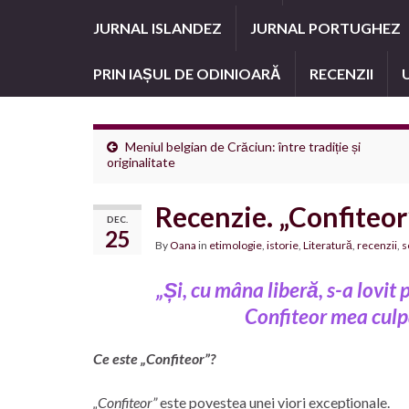
JURNAL ISLANDEZ
JURNAL PORTUGHEZ
PRIN IAȘUL DE ODINIOARĂ
RECENZII
Meniul belgian de Crăciun: între tradiție și
originalitate
Recenzie. „Confiteo
DEC.
25
By
Oana
in
etimologie
,
istorie
,
Literatură
,
recenzii
,
s
„Și, cu mâna liberă, s-a lovit 
Confiteor mea culpa
Ce este „Confiteor”?
„Confiteor”
este povestea unei viori excepționale.