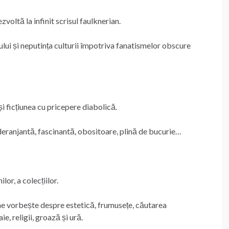
zvoltă la infinit scrisul faulknerian.
ului și neputința culturii împotriva fanatismelor obscure
i ficțiunea cu pricepere diabolică.
 deranjantă, fascinantă, obositoare, plină de bucurie…
lor, a colecțiilor.
 ne vorbește despre estetică, frumusețe, căutarea
ie, religii, groază și ură.