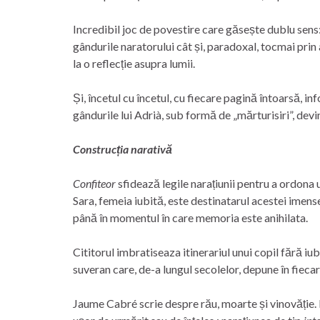
Incredibil joc de povestire care găsește dublu sens
gândurile naratorului cât și, paradoxal, tocmai prin
la o reflecție asupra lumii.
Și, încetul cu încetul, cu fiecare pagină întoarsă, in
gândurile lui Adrià, sub formă de „mărturisiri”, devi
Construcția narativă
Confiteor
sfidează legile narațiunii pentru a ordona
Sara, femeia iubită, este destinatarul acestei imen
până în momentul în care memor
Cititorul imbratiseaza itinerariul unui copil fără iu
suveran care, de-a lungul secolelor, depune în fieca
Jaume Cabré scrie despre rău, moarte și vinovăție. P