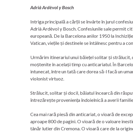
Adrià Ardèvol y Bosch
Intriga principală a cărții se învârte în jurul confe
Adrià Ardèvol y Bosch. Confesiunile sale permit citit
europeană. De la Barcelona anilor 1950 la Inchiziție
Vatican, viețile și destinele se întâlnesc pentru a 
Urmărim itinerariul unui băiețel solitar și strălucit,
moștenite în același timp cu anticariatul. În Barcel
intunecat, între un tată care dorea să-l facă un uma
violonist virtuoz.
Strălucit, solitar și docil, băiatul încearcă din răsp
întrezărește proveniența îndoielnică a averii familie
Cea mai rară piesă din anticariat, o vioară de excepți
aproape 800 de pagini. O vioară de o valoare inestim
tânăr lutier din Cremona. O vioară care de la origin