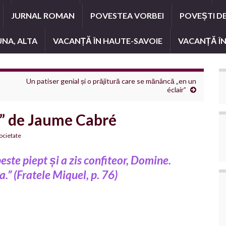
JURNAL ROMAN
POVESTEA VORBEI
POVEȘTI D
UNA, ALTA
VACANȚĂ ÎN HAUTE-SAVOIE
VACANȚĂ ÎN
Un patiser genial și o prăjitură care se mănâncă „en un
éclair”
r” de Jaume Cabré
ocietate
peste piept și a zis confiteor, Domine.
.” (Fratele Miquel, p. 76)