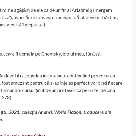
im, ne agățăm de ele ca de un fir al Ariadnei și mergem
pnotizați, avansăm în povestea acestui băiat devenit bărbat,
ansigenți și îndepărtați.
n
u, care îl demola pe Chomsky, idolul meu, fără să-l
Ardevol îi răspundea în catalană, continuând provocarea
…A fost amuzant pentru că s-au înțeles perfect vorbind fiecare
at amândoi cursul ținut de un profesor ca pe un fel de cina
6-378)
ti, 2021, colecția Anansi. World Fiction, traducere din
p.