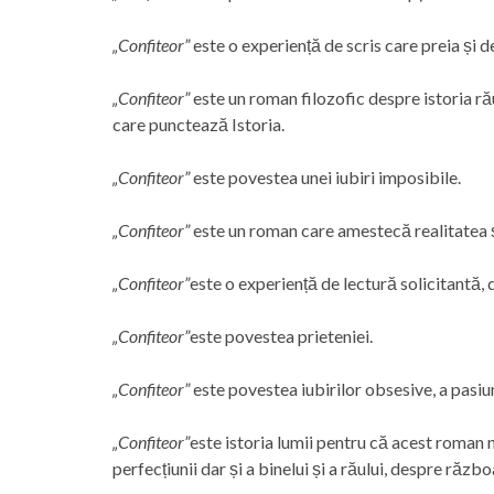
„Confiteor”
este o experiență de scris care preia și de
„Confiteor”
este un roman filozofic despre istoria ră
care punctează Istoria.
„Confiteor”
este povestea unei iubiri imposibile.
„Confiteor”
este un roman care amestecă realitatea ș
„Confiteor”
este o experiență de lectură solicitantă,
„Confiteor”
este povestea prieteniei.
„Confiteor”
este povestea iubirilor obsesive, a pasiuni
„Confiteor”
este istoria lumii pentru că acest roman
perfecțiunii dar și a binelui și a răului, despre războa