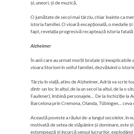
și, uneori, și de muzică.
O jumătate de secol mai târziu, chiar înainte ca m
istoria familiei. O vioară excepțională, o medalie 
fapt, revelația progresivă recaptează istoria fatală 
Alzheimer
În anii care au urmat morții brutale și inexplicabile
vioara Storioni în seiful familiei, dezvăluind o istori
Târziu în viață, atins de Alzheimer, Adrià va scrie 
dintr-un loc în altul, de la un secol la altul, de la o s
Faulkner), îmbină personajele… De la Inchiziție la 
Barcelona prin Cremona, Olanda, Tübingen… ceva co
Această poveste a răului de-a lungul secolelor, în nu
motivată de setea de stăpânire și dominare, este și
estompează și încurcă sensul lucrurilor, explodând 