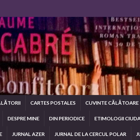
LĂTORII
CARTES POSTALES
CUVINTE CĂLĂTOARE
DESPRE MINE
DIN PERIODICE
ETIMOLOGII CIUD
E
JURNAL AZER
JURNAL DE LA CERCUL POLAR
J