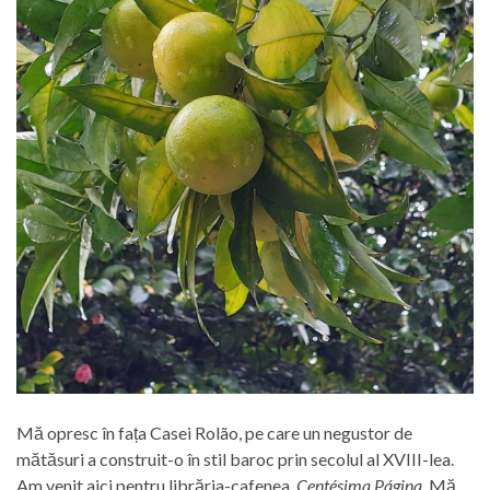
Mă opresc în fața Casei Rolão, pe care un negustor de
mătăsuri a construit-o în stil baroc prin secolul al XVIII-lea.
Am venit aici pentru librăria-cafenea.
Centésima
Página
. Mă