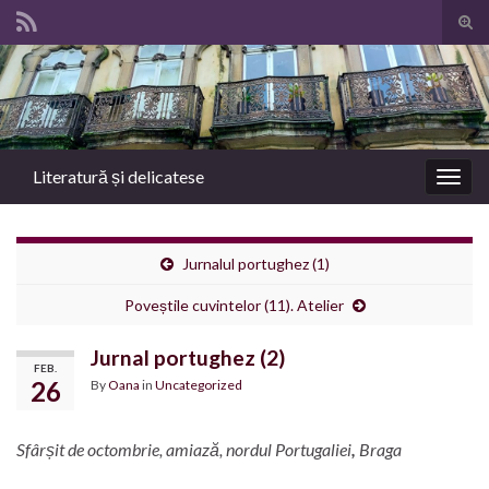
Tog
sear
Search for:
for
Literatură și delicatese
Togg
navig
Jurnalul portughez (1)
Poveștile cuvintelor (11). Atelier
Jurnal portughez (2)
FEB.
26
By
Oana
in
Uncategorized
Sfârșit de octombrie, amiază, nordul Portugaliei
,
Braga