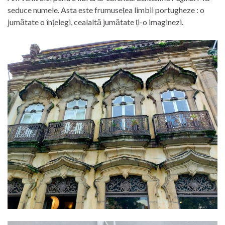
seduce numele. Asta este frumusețea limbii portugheze : o
jumătate o înțelegi, cealaltă jumătate ți-o imaginezi.