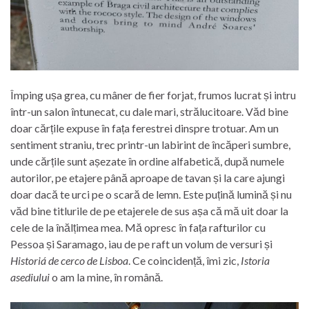
Împing ușa grea, cu mâner de fier forjat, frumos lucrat și intru
într-un salon întunecat, cu dale mari, strălucitoare. Văd bine
doar cărțile expuse în fața ferestrei dinspre trotuar. Am un
sentiment straniu, trec printr-un labirint de încăperi sumbre,
unde cărțile sunt așezate în ordine alfabetică, după numele
autorilor, pe etajere până aproape de tavan și la care ajungi
doar dacă te urci pe o scară de lemn. Este puțină lumină și nu
văd bine titlurile de pe etajerele de sus așa că mă uit doar la
cele de la înălțimea mea. Mă opresc în fața rafturilor cu
Pessoa și Saramago, iau de pe raft un volum de versuri și
Historiá de cerco de Lisboa
. Ce coincidență, îmi zic,
Istoria
asediului
o am la mine, în română.