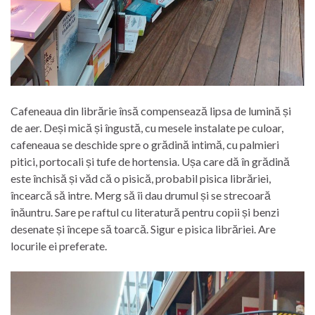
Cafeneaua din librărie însă compensează lipsa de lumină și
de aer. Deși mică și îngustă, cu mesele instalate pe culoar,
cafeneaua se deschide spre o grădină intimă, cu palmieri
pitici, portocali și tufe de hortensia. Ușa care dă în grădină
este închisă și văd că o pisică, probabil pisica librăriei,
încearcă să intre. Merg să îi dau drumul și se strecoară
înăuntru. Sare pe raftul cu literatură pentru copii și benzi
desenate și începe să toarcă. Sigur e pisica librăriei. Are
locurile ei preferate.