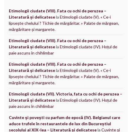
Etimologii ciudate (VIII). Fata cu ochi de peruzea –
Literatură și delicatese
la
Etimologii ciudate (V). « Ce-i
lipsește chelului ? Tichie de mărgăritar. » Palate de mărgean,
mărgăritare și margarete.
Etimologii ciudate (VIII). Fata cu ochi de peruzea –
Literatură și delicatese
la
Etimologii ciudate (IV). Hoțul de
paie ascuns în chihlimbar
Etimologii ciudate (VIII). Fata cu ochi de peruzea –
Literatură și delicatese
la
Etimologii ciudate (V). « Ce-i
lipsește chelului ? Tichie de mărgăritar. » Palate de mărgean,
mărgăritare și margarete.
Etimologii ciudate (VII). Victoria, fata cu ochi de peruzea –
Literatură și delicatese
la
Etimologii ciudate (IV). Hoțul de
paie ascuns în chihlimbar
Cuvinte și povești cu parfum de epocă (IV). Belgianul care
aduce trufele în restaurantele de lux din Bucureștiul
secolului al XIX-lea – Literatură și delicatese
la
Cuvinte și