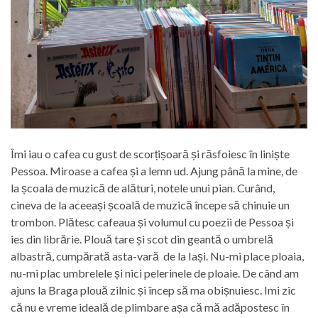
Îmi iau o cafea cu gust de scorțișoară și răsfoiesc în liniște
Pessoa. Miroase a cafea și a lemn ud. Ajung până la mine, de
la școala de muzică de alături, notele unui pian. Curând,
cineva de la aceeași școală de muzică începe să chinuie un
trombon. Plătesc cafeaua și volumul cu poezii de Pessoa și
ies din librărie. Plouă tare și scot din geantă o umbrelă
albastră, cumpărată asta-vară de la Iași. Nu-mi place ploaia,
nu-mi plac umbrelele și nici pelerinele de ploaie. De când am
ajuns la Braga plouă zilnic și încep să ma obișnuiesc. Imi zic
că nu e vreme ideală de plimbare așa că mă adăpostesc în