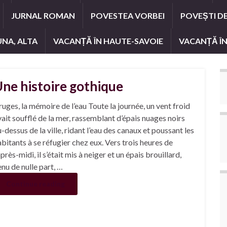
JURNAL ROMAN
POVESTEA VORBEI
POVEȘTI D
UNA, ALTA
VACANȚĂ ÎN HAUTE-SAVOIE
VACANȚĂ ÎN
ne histoire gothique
uges, la mémoire de l’eau Toute la journée, un vent froid
ait soufflé de la mer, rassemblant d’épais nuages noirs
-dessus de la ville, ridant l’eau des canaux et poussant les
bitants à se réfugier chez eux. Vers trois heures de
après-midi, il s’était mis à neiger et un épais brouillard,
nu de nulle part, …
Continue reading