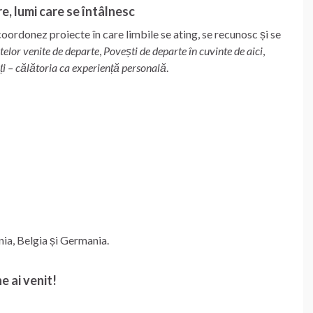
e, lumi care se întâlnesc
coordonez proiecte în care limbile se ating, se recunosc și se
telor venite de departe
,
Povești de departe în cuvinte de aici
,
ți – călătoria ca experiență personală
.
nia, Belgia și Germania.
e ai venit!