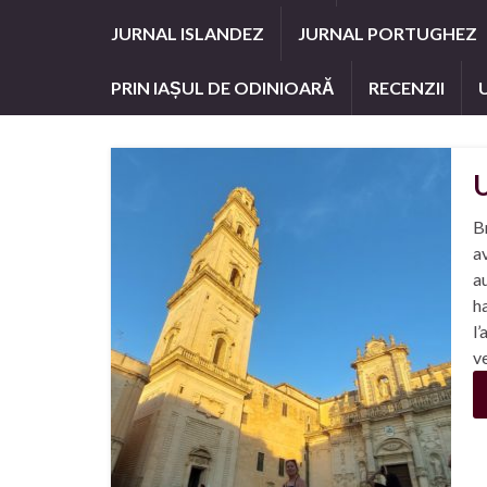
JURNAL ISLANDEZ
JURNAL PORTUGHEZ
PRIN IAȘUL DE ODINIOARĂ
RECENZII
U
Br
av
au
ha
l’
ve