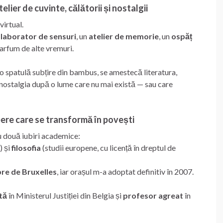
elier de cuvinte, călătorii și nostalgii
virtual.
n
laborator de sensuri
, un
atelier de memorie
, un
ospăț
arfum de alte vremuri.
 o spatulă subțire din bambus, se amestecă literatura,
i nostalgia după o lume care nu mai există — sau care
pere care se transformă în povești
 cu două iubiri academice:
) și
filosofia
(studii europene, cu licență în dreptul de
bre de Bruxelles
, iar orașul m-a adoptat definitiv în 2007.
tă
în Ministerul Justiției din Belgia și
profesor agreat
în