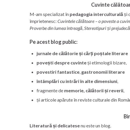
Cuvinte călătoar
M-am specializat în
pedagogia interculturală
și 
împrietenesc:
Cuvintele călătoare – o poveste a cuvin
Proverbe din lumea întreagă
,
Stereotipuri și prejudecă
Pe acest blog public:
jurnale de călătorie și cărți poștale literare
povești despre cuvinte
și etimologii bizare,
povestiri fantastice
,
gastronomii literare
întâmplări cu intrări în alte dimensiuni
,
fragmente de
memorie, călătorii și reverii
,
și articole apărute în reviste culturale din Româ
Bin
Literatură și delicatese
nu este un blog.