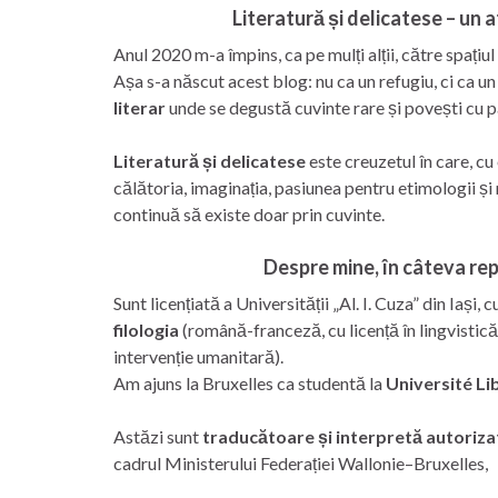
Literatură și delicatese – un at
Anul 2020 m-a împins, ca pe mulți alții, către spațiul 
Așa s-a născut acest blog: nu ca un refugiu, ci ca u
literar
unde se degustă cuvinte rare și povești cu p
Literatură și delicatese
este creuzetul în care, cu
călătoria, imaginația, pasiunea pentru etimologii ș
continuă să existe doar prin cuvinte.
Despre mine, în câteva re
Sunt licențiată a Universității „Al. I. Cuza” din Iași,
filologia
(română-franceză, cu licență în lingvistică
intervenție umanitară).
Am ajuns la Bruxelles ca studentă la
Université Li
Astăzi sunt
traducătoare și interpretă autoriza
cadrul Ministerului Federației Wallonie–Bruxelles,