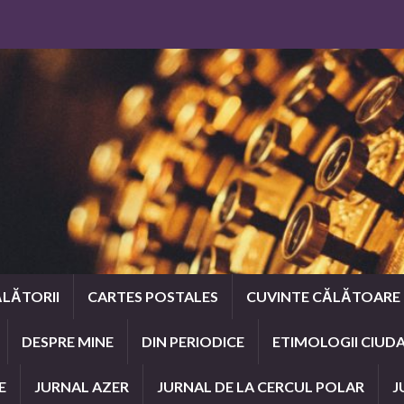
LĂTORII
CARTES POSTALES
CUVINTE CĂLĂTOARE
DESPRE MINE
DIN PERIODICE
ETIMOLOGII CIUD
E
JURNAL AZER
JURNAL DE LA CERCUL POLAR
J