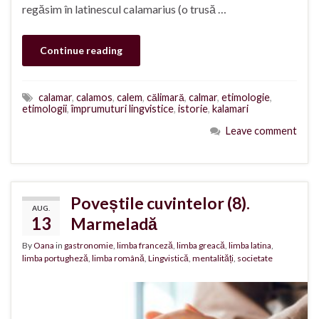
regăsim în latinescul calamarius (o trusă …
Continue reading
calamar
,
calamos
,
calem
,
călimară
,
calmar
,
etimologie
,
etimologii
,
împrumuturi lingvistice
,
istorie
,
kalamari
Leave comment
Poveștile cuvintelor (8).
AUG.
13
Marmeladă
By
Oana
in
gastronomie
,
limba franceză
,
limba greacă
,
limba latina
,
limba portugheză
,
limba română
,
Lingvistică
,
mentalități
,
societate