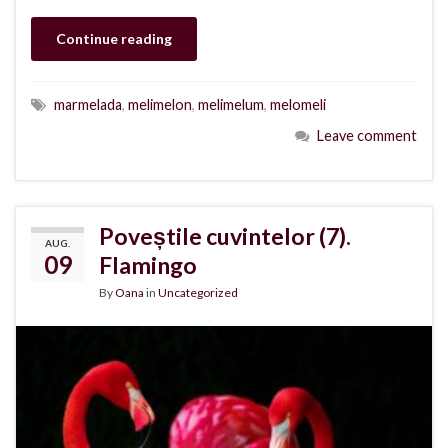
Continue reading
marmelada
,
melimelon
,
melimelum
,
melomeli
Leave comment
Poveștile cuvintelor (7).
AUG.
09
Flamingo
By
Oana
in
Uncategorized