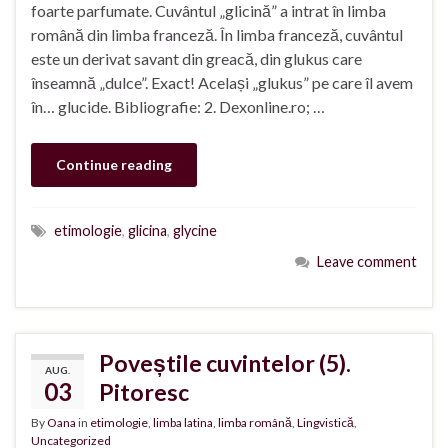
foarte parfumate. Cuvântul „glicină” a intrat în limba
română din limba franceză. În limba franceză, cuvântul
este un derivat savant din greacă, din glukus care
înseamnă „dulce”. Exact! Același „glukus” pe care îl avem
în… glucide. Bibliografie: 2. Dexonline.ro; …
Continue reading
etimologie
,
glicina
,
glycine
Leave comment
Poveștile cuvintelor (5).
AUG.
03
Pitoresc
By
Oana
in
etimologie
,
limba latina
,
limba română
,
Lingvistică
,
Uncategorized