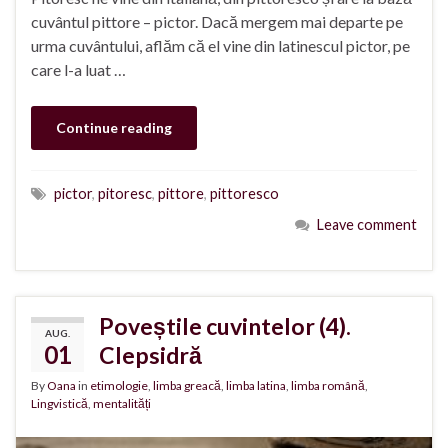
cuvântul pittore – pictor. Dacă mergem mai departe pe
urma cuvântului, aflăm că el vine din latinescul pictor, pe
care l-a luat …
Continue reading
pictor
,
pitoresc
,
pittore
,
pittoresco
Leave comment
Poveștile cuvintelor (4).
AUG.
01
Clepsidră
By
Oana
in
etimologie
,
limba greacă
,
limba latina
,
limba română
,
Lingvistică
,
mentalități