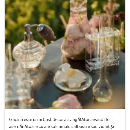
Glicina este un arbust decorativ agățător, având flori
asemănătoare cu ale salcâmului, albastre sau violet și