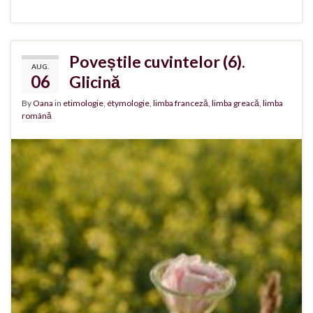
Poveștile cuvintelor (6).
AUG.
06
Glicină
By
Oana
in
etimologie
,
étymologie
,
limba franceză
,
limba greacă
,
limba
română