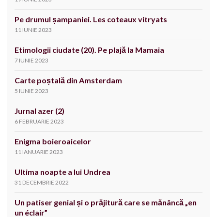
Pe drumul șampaniei. Les coteaux vitryats
11 IUNIE 2023
Etimologii ciudate (20). Pe plajă la Mamaia
7 IUNIE 2023
Carte poștală din Amsterdam
5 IUNIE 2023
Jurnal azer (2)
6 FEBRUARIE 2023
Enigma boieroaicelor
11 IANUARIE 2023
Ultima noapte a lui Undrea
31 DECEMBRIE 2022
Un patiser genial și o prăjitură care se mănâncă „en
un éclair”