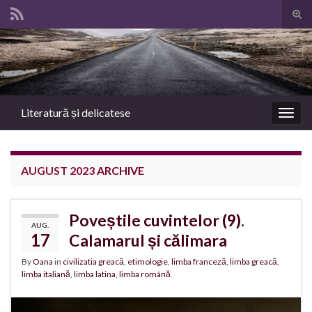
Tog
sear
Search for:
for
Literatură și delicatese
Togg
navig
AUGUST 2023
ARCHIVE
Poveștile cuvintelor (9).
AUG.
17
Calamarul și călimara
By
Oana
in
civilizatia greacă
,
etimologie
,
limba franceză
,
limba greacă
,
limba italiană
,
limba latina
,
limba română