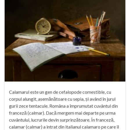
Calamarul este un gen de cefalopode comestible, cu
corpul alungit, asemănătoare cu sepia, și având în jurul
gurii zece tentacule. Româna a împrumutat cuvântul din
franceză (calmar). Dacă mergem mai departe pe urma
cuvântului, lucrurile devin surprinzătoare. În franceză,
calamar (calmar) a intrat din italianul calamaro pe care îl