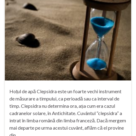
Hoțul de apă Clepsidra este un foarte vechi instrument
de măsurare a timpului, ca perioadă sau ca interval de
timp. Clepsidra nu determina ora, așa cum era cazul
cadranelor solare, în Antichitate. Cuvântul “clepsidra” a
intrat în limba română din limba franceză. Dacă mergem
mai departe pe urma acestui cuvânt, aflăm că el provine
din …