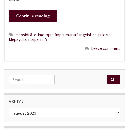
Continue reading
clepsidră
,
etimologie
,
împrumuturi lingvistice
,
istorie
,
klepsydra
,
nisiparniță
Leave comment
Search for:
ARHIVE
Arhive