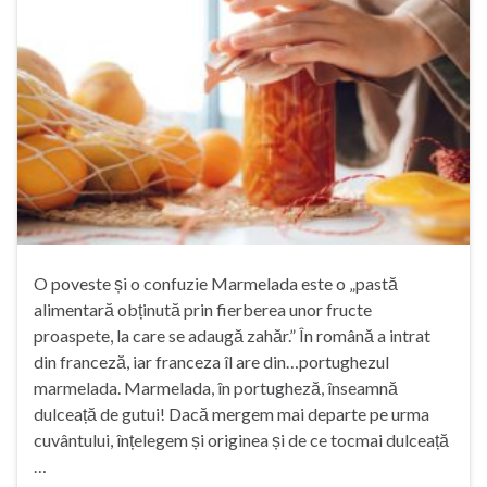
O poveste și o confuzie Marmelada este o „pastă
alimentară obținută prin fierberea unor fructe
proaspete, la care se adaugă zahăr.” În română a intrat
din franceză, iar franceza îl are din…portughezul
marmelada. Marmelada, în portugheză, înseamnă
dulceață de gutui! Dacă mergem mai departe pe urma
cuvântului, înțelegem și originea și de ce tocmai dulceață
…