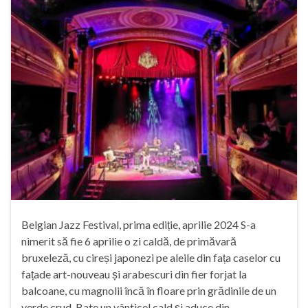
Belgian Jazz Festival, prima ediție, aprilie 2024 S-a
nimerit să fie 6 aprilie o zi caldă, de primăvară
bruxeleză, cu cireși japonezi pe aleile din fața caselor cu
fațade art-nouveau și arabescuri din fier forjat la
balcoane, cu magnolii încă în floare prin grădinile de un
verde crud. Bate un vânticel cald și aduce din …