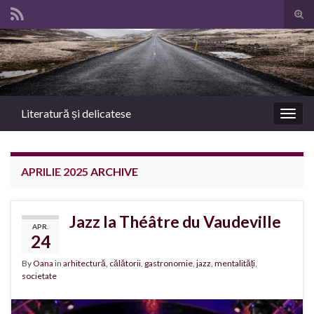
Tog
sear
Search for:
for
Literatură și delicatese
Togg
navig
APRILIE 2025
ARCHIVE
Jazz la Théâtre du Vaudeville
APR.
24
By
Oana
in
arhitectură
,
călătorii
,
gastronomie
,
jazz
,
mentalități
,
societate