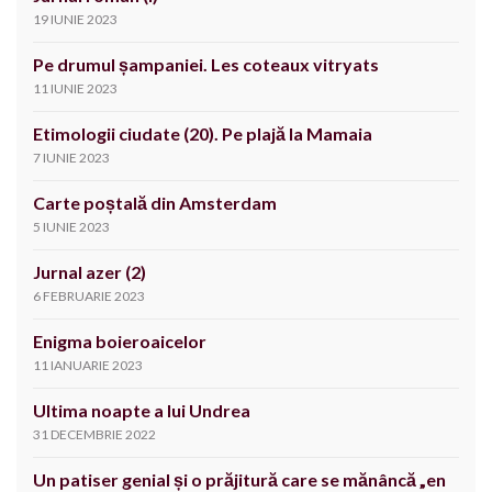
19 IUNIE 2023
Pe drumul șampaniei. Les coteaux vitryats
11 IUNIE 2023
Etimologii ciudate (20). Pe plajă la Mamaia
7 IUNIE 2023
Carte poștală din Amsterdam
5 IUNIE 2023
Jurnal azer (2)
6 FEBRUARIE 2023
Enigma boieroaicelor
11 IANUARIE 2023
Ultima noapte a lui Undrea
31 DECEMBRIE 2022
Un patiser genial și o prăjitură care se mănâncă „en