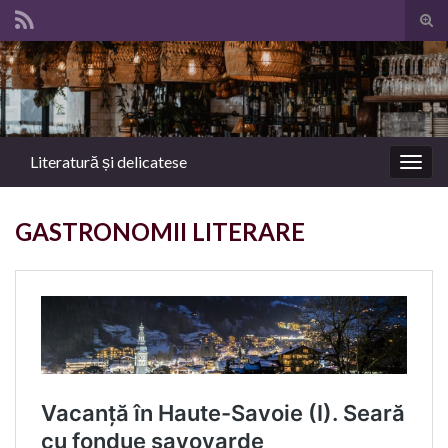
Tog
sear
Search for:
for
Literatură și delicatese
Togg
navig
GASTRONOMII LITERARE