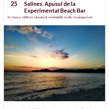
25
Salines. Apusul de la
Experimental Beach Bar
By
Oana
in
călătorii
,
Literatură
,
mentalități
,
modă
,
Uncategorized