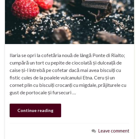
Ilaria se opri la cofetăria nouă de lângă Ponte di Rialto;
cumpără un tort cu pepite de ciocolată și dulceață de
caise și-l întrebă pe cofetar dacă mai avea biscuiți cu
fistic cules de la poalele vulcanului Etna. Ceru și un
cornet plin cu biscuiți crocanți cu migdale, prăjiturele cu
gust de portocale și fursecuri …
Continue reading
Leave comment