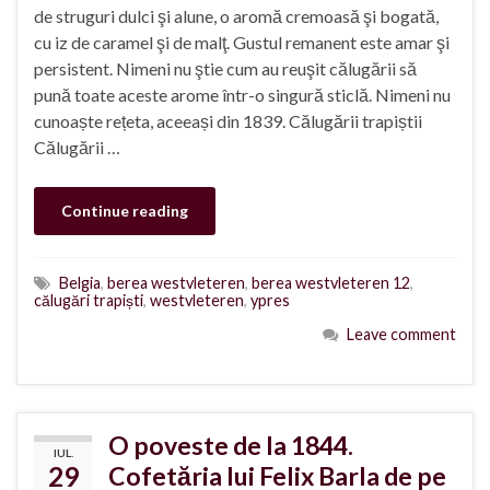
de struguri dulci şi alune, o aromă cremoasă şi bogată,
cu iz de caramel şi de malţ. Gustul remanent este amar şi
persistent. Nimeni nu ştie cum au reuşit călugării să
pună toate aceste arome într-o singură sticlă. Nimeni nu
cunoaște rețeta, aceeași din 1839. Călugării trapiștii
Călugării …
Continue reading
Belgia
,
berea westvleteren
,
berea westvleteren 12
,
călugări trapiști
,
westvleteren
,
ypres
Leave comment
O poveste de la 1844.
IUL.
29
Cofetăria lui Felix Barla de pe