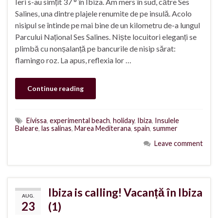
Ieri s-au simțit 37 ° în Ibiza. Am mers în sud, către Ses
Salines, una dintre plajele renumite de pe insulă. Acolo
nisipul se întinde pe mai bine de un kilometru de-a lungul
Parcului Național Ses Salines. Niște locuitori eleganți se
plimbă cu nonșalanță pe bancurile de nisip sărat:
flamingo roz. La apus, reflexia lor …
Continue reading
Eivissa
,
experimental beach
,
holiday
,
Ibiza
,
Insulele
Baleare
,
las salinas
,
Marea Mediterana
,
spain
,
summer
Leave comment
Ibiza is calling! Vacanță în Ibiza
AUG.
23
(1)