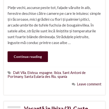
Piețe vechi, ascunse peste tot, fațade văruite în alb,
ferestre deschise către camere pe care le intuiesc simple
și răcoroase, mici grădini cu flori și palmieri pitici,
arcade umbrite de tufele fuchsia de bougainvillea. În
satele albe, străzile sunt încă liniștite și temperaturile
sunt foarte blânde dimineața. Străduțele pietruite,
înguste mă conduc printre case albe …
Continue reading
Dalt Vila
,
Eivissa
,
espagne
,
Ibiza
,
Sant Antoni de
Portmany
,
Santa Eularia des Riu
,
spania
Leave comment
Vacanță în Ibiza (3). Carte