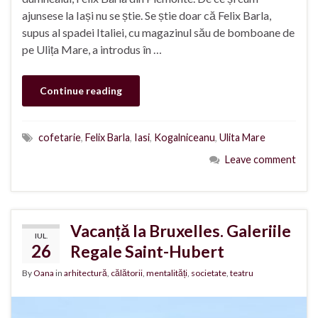
ajunsese la Iași nu se știe. Se știe doar că Felix Barla,
supus al spadei Italiei, cu magazinul său de bomboane de
pe Ulița Mare, a introdus în …
Continue reading
cofetarie
,
Felix Barla
,
Iasi
,
Kogalniceanu
,
Ulita Mare
Leave comment
Vacanță la Bruxelles. Galeriile
IUL.
26
Regale Saint-Hubert
By
Oana
in
arhitectură
,
călătorii
,
mentalități
,
societate
,
teatru