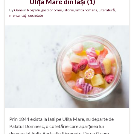
Ulița Mare din Iași (1)
By
Oana
in
biografii
,
gastronomie
,
istorie
,
limba romana
,
Literatură
,
mentalități
,
societate
Prin 1844 exista la Iași pe Ulița Mare, nu departe de
Palatul Domnesc, o cofetărie care aparținea lui
dumnealui, Felix Barla din Piemonte. De ce și cum