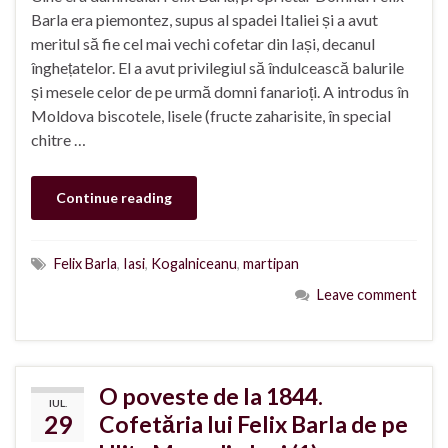
Barla era piemontez, supus al spadei Italiei și a avut
meritul să fie cel mai vechi cofetar din Iași, decanul
înghețatelor. El a avut privilegiul să îndulcească balurile
și mesele celor de pe urmă domni fanarioți. A introdus în
Moldova biscotele, lisele (fructe zaharisite, în special
chitre …
Continue reading
Felix Barla
,
Iasi
,
Kogalniceanu
,
martipan
Leave comment
O poveste de la 1844.
IUL.
29
Cofetăria lui Felix Barla de pe