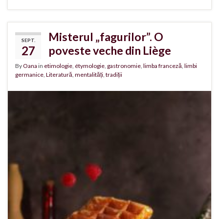
Misterul „fagurilor”. O
SEPT.
27
poveste veche din Liège
By
Oana
in
etimologie
,
étymologie
,
gastronomie
,
limba franceză
,
limbi
germanice
,
Literatură
,
mentalități
,
tradiții