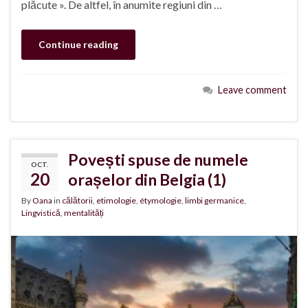
plăcute ». De altfel, în anumite regiuni din …
Continue reading
Leave comment
Povești spuse de numele
OCT.
20
orașelor din Belgia (1)
By
Oana
in
călătorii
,
etimologie
,
étymologie
,
limbi germanice
,
Lingvistică
,
mentalități