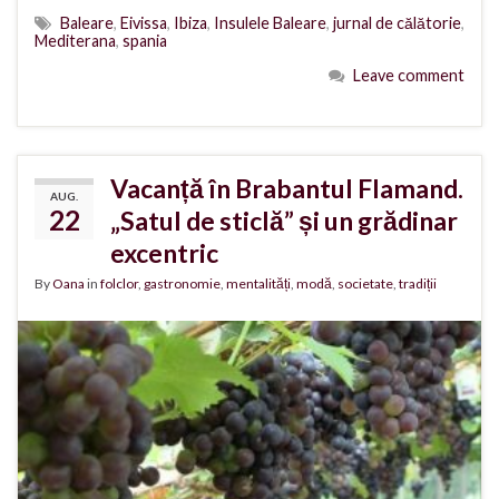
Baleare
,
Eivissa
,
Ibiza
,
Insulele Baleare
,
jurnal de călătorie
,
Mediterana
,
spania
Leave comment
Vacanță în Brabantul Flamand.
AUG.
22
„Satul de sticlă” și un grădinar
excentric
By
Oana
in
folclor
,
gastronomie
,
mentalități
,
modă
,
societate
,
tradiții