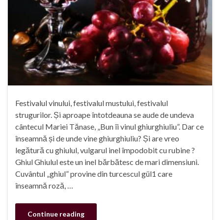
Festivalul vinului, festivalul mustului, festivalul
strugurilor. Și aproape întotdeauna se aude de undeva
cântecul Mariei Tănase, „Bun îi vinul ghiurghiuliu”. Dar ce
înseamnă și de unde vine ghiurghiuliu? Și are vreo
legătură cu ghiulul, vulgarul inel împodobit cu rubine ?
Ghiul Ghiulul este un inel bărbătesc de mari dimensiuni.
Cuvântul „ghiul” provine din turcescul gül1 care
înseamnă roză, …
Continue reading