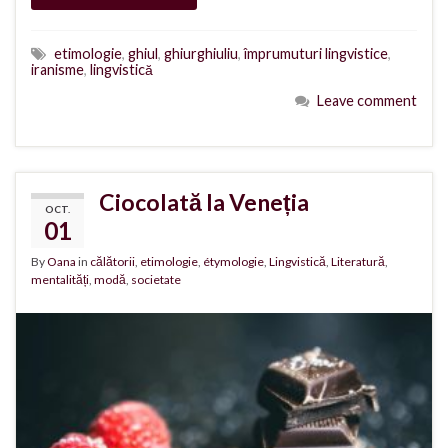
etimologie
,
ghiul
,
ghiurghiuliu
,
împrumuturi lingvistice
,
iranisme
,
lingvistică
Leave comment
Ciocolată la Veneția
OCT.
01
By
Oana
in
călătorii
,
etimologie
,
étymologie
,
Lingvistică
,
Literatură
,
mentalități
,
modă
,
societate