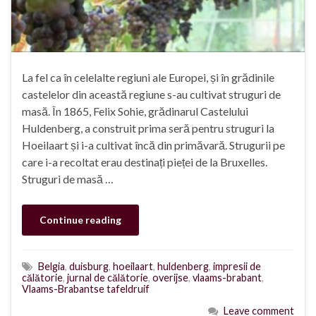
La fel ca în celelalte regiuni ale Europei, și în grădinile
castelelor din această regiune s-au cultivat struguri de
masă. În 1865, Felix Sohie, grădinarul Castelului
Huldenberg, a construit prima seră pentru struguri la
Hoeilaart și i-a cultivat încă din primăvară. Strugurii pe
care i-a recoltat erau destinați pieței de la Bruxelles.
Struguri de masă …
Continue reading
Belgia
,
duisburg
,
hoeilaart
,
huldenberg
,
impresii de
călătorie
,
jurnal de călătorie
,
overijse
,
vlaams-brabant
,
Vlaams-Brabantse tafeldruif
Leave comment