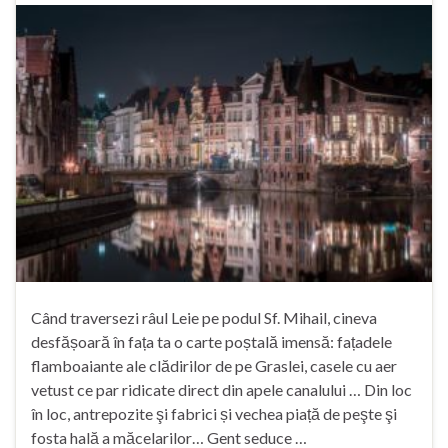
Când traversezi râul Leie pe podul Sf. Mihail, cineva
desfășoară în fața ta o carte poștală imensă: fațadele
flamboaiante ale clădirilor de pe Graslei, casele cu aer
vetust ce par ridicate direct din apele canalului … Din loc
în loc, antrepozite şi fabrici și vechea piață de peşte şi
fosta hală a măcelarilor… Gent seduce …