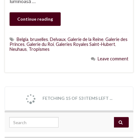
luminoasă …
Continue reading
Belgia
,
bruxelles
,
Delvaux
,
Galerie de la Reine
,
Galerie des
Princes
,
Galerie du Roi
,
Galeries Royales Saint-Hubert
,
Neuhaus
,
Tropismes
Leave comment
Vacanță în Namur. Luptătorii
IUL.
18
pe catalige și gastronomie din
Namur
By
Oana
in
călătorii
,
folclor
,
gastronomie
,
mentalități
,
muzee
,
societate
,
tradiții