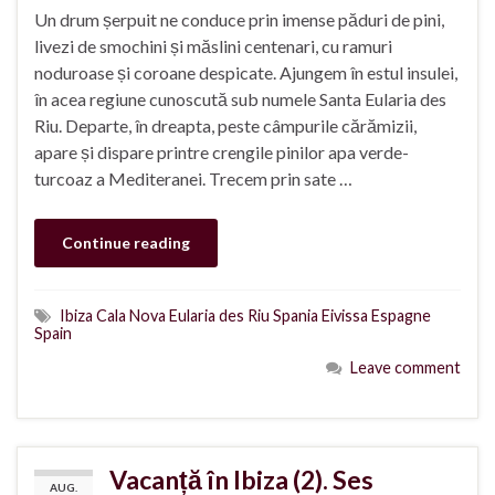
Un drum șerpuit ne conduce prin imense păduri de pini,
livezi de smochini și măslini centenari, cu ramuri
noduroase și coroane despicate. Ajungem în estul insulei,
în acea regiune cunoscută sub numele Santa Eularia des
Riu. Departe, în dreapta, peste câmpurile cărămizii,
apare și dispare printre crengile pinilor apa verde-
turcoaz a Mediteranei. Trecem prin sate …
Continue reading
Ibiza Cala Nova Eularia des Riu Spania Eivissa Espagne
Spain
Leave comment
Vacanță în Ibiza (2). Ses
AUG.