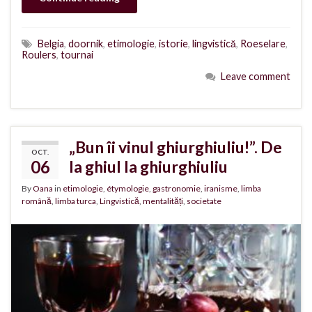
Belgia
,
doornik
,
etimologie
,
istorie
,
lingvistică
,
Roeselare
,
Roulers
,
tournai
Leave comment
„Bun îi vinul ghiurghiuliu!”. De
OCT.
06
la ghiul la ghiurghiuliu
By
Oana
in
etimologie
,
étymologie
,
gastronomie
,
iranisme
,
limba
română
,
limba turca
,
Lingvistică
,
mentalități
,
societate