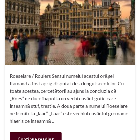
Roeselare / Roulers Sensul numelui acestui orășel
flamand a fost aprig disputat de-a lungul secolelor. Cu
toate acestea, cercetătorii au ajuns la concluzia că
„Roes” ne duce înapoi la un vechi cuvânt gotic care
înseamnă stuf, trestie. A doua parte a numelui Roeselare
ne trimite la „laar”. „Laar” este vechiul cuvântul germanic
hlaeris ce înseamnă …
Continue reading