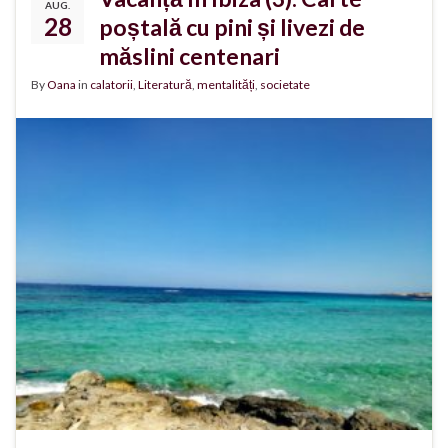
AUG.
28
poștală cu pini și livezi de
măslini centenari
By
Oana
in
calatorii
,
Literatură
,
mentalități
,
societate