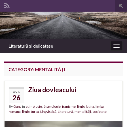
Tog
sear
Search for:
for
Literatură și delicatese
Togg
navig
CATEGORY:
MENTALITĂȚI
Ziua dovleacului
OCT.
26
By
Oana
in
etimologie
,
étymologie
,
iranisme
,
limba latina
,
limba
romana
,
limba turca
,
Lingvistică
,
Literatură
,
mentalități
,
societate