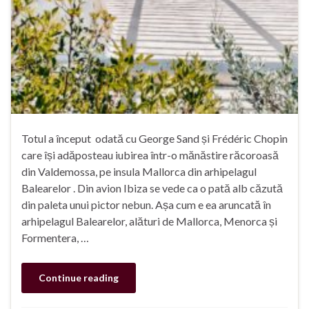
Totul a început odată cu George Sand și Frédéric Chopin
care își adăposteau iubirea într-o mănăstire răcoroasă
din Valdemossa, pe insula Mallorca din arhipelagul
Balearelor . Din avion Ibiza se vede ca o pată alb căzută
din paleta unui pictor nebun. Așa cum e ea aruncată în
arhipelagul Balearelor, alături de Mallorca, Menorca și
Formentera, …
Continue reading