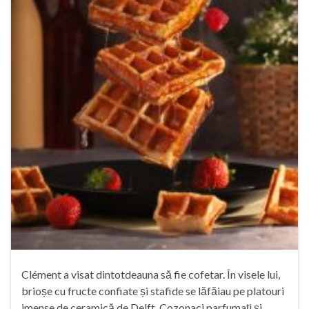
Clément a visat dintotdeauna să fie cofetar. În visele lui,
brioșe cu fructe confiate și stafide se lăfăiau pe platouri
imense de ceramică de Delft. Cozonaci parfumați și