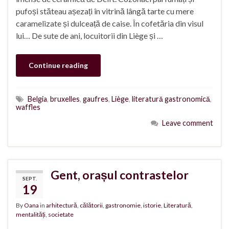
pufoși stăteau așezați în vitrină lângă tarte cu mere
caramelizate și dulceață de caise. În cofetăria din visul
lui… De sute de ani, locuitorii din Liège și …
Continue reading
Belgia
,
bruxelles
,
gaufres
,
Liège
,
literatură gastronomică
,
waffles
Leave comment
Gent, orașul contrastelor
SEPT.
19
By
Oana
in
arhitectură
,
călătorii
,
gastronomie
,
istorie
,
Literatură
,
mentalități
,
societate