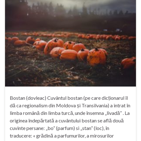
Bostan (dovleac) Cuvântul bostan (pe care dicționarul îl
dă ca regionalism din Moldova și Transilvania) a intrat în
limba română din limba turcă, unde însemna „livadă” . La
originea îndepărtată a cuvântului bostan se află două
cuvinte persane: „bo” (parfum) si „stan” (loc), în
traducere: « grădină a parfumurilor, a mirosurilor