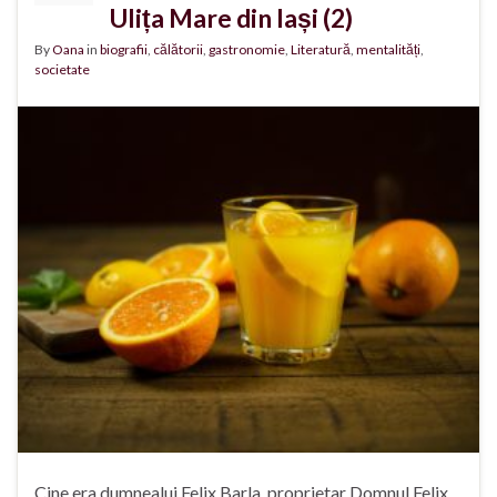
Ulița Mare din Iași (2)
By
Oana
in
biografii
,
călătorii
,
gastronomie
,
Literatură
,
mentalități
,
societate
Cine era dumnealui Felix Barla, proprietar Domnul Felix