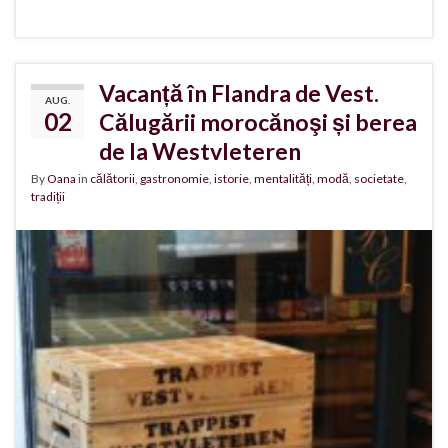
Vacanță în Flandra de Vest.
AUG.
02
Călugării morocănoşi și berea
de la Westvleteren
By
Oana
in
călătorii
,
gastronomie
,
istorie
,
mentalități
,
modă
,
societate
,
tradiții