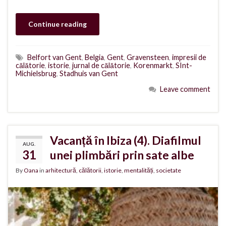
Continue reading
Belfort van Gent
,
Belgia
,
Gent
,
Gravensteen
,
impresii de
călătorie
,
istorie
,
jurnal de călătorie
,
Korenmarkt
,
SInt-
Michielsbrug
,
Stadhuis van Gent
Leave comment
Vacanță în Ibiza (4). Diafilmul
AUG.
31
unei plimbări prin sate albe
By
Oana
in
arhitectură
,
călătorii
,
istorie
,
mentalități
,
societate