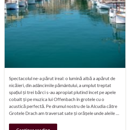
Spectacolul ne-a părut ireal: o lumină albă a apărut de
nicăieri, din adâncimile pământului, a umplut treptat
spațiul și trei bărci s-au apropiat plutind încet pe apele
cobalt și pe muzica lui Offenbach în grotele cu o
acustică perfectă. Pe drumul nostru de la Alcudia către
Grotele Drach am traversat sate și orășele unde aleile …
Continue reading