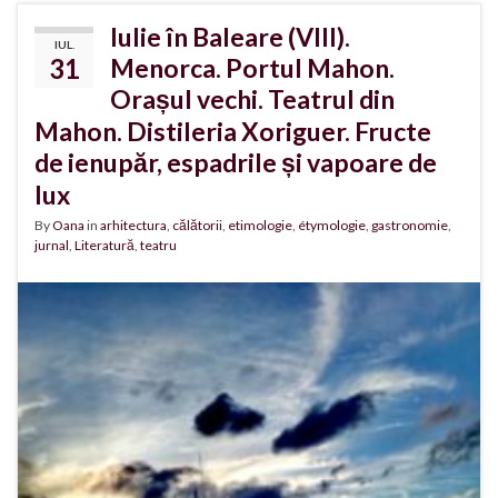
Iulie în Baleare (VIII).
IUL.
31
Menorca. Portul Mahon.
Orașul vechi. Teatrul din
Mahon. Distileria Xoriguer. Fructe
de ienupăr, espadrile și vapoare de
lux
By
Oana
in
arhitectura
,
călătorii
,
etimologie
,
étymologie
,
gastronomie
,
jurnal
,
Literatură
,
teatru