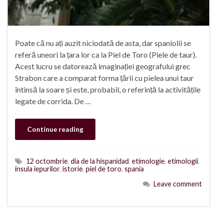
Poate că nu ați auzit niciodată de asta, dar spaniolii se
referă uneori la țara lor ca la Piel de Toro (Piele de taur).
Acest lucru se datorează imaginației geografului grec
Strabon care a comparat forma țării cu pielea unui taur
întinsă la soare și este, probabil, o referință la activitățile
legate de corrida. De …
Continue reading
12 octombrie
,
dia de la hispanidad
,
etimologie
,
etimologii
,
insula iepurilor
,
istorie
,
piel de toro
,
spania
Leave comment