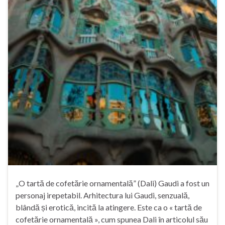
„O tartă de cofetărie ornamentală” (Dali) Gaudi a fost un
personaj irepetabil. Arhitectura lui Gaudi, senzuală,
blândă și erotică, incită la atingere. Este ca o « tartă de
cofetărie ornamentală », cum spunea Dali în articolul său