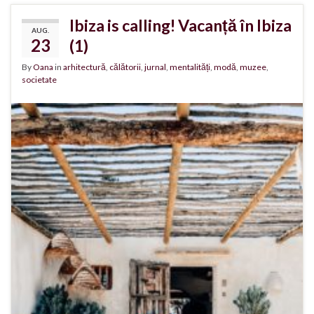
Ibiza is calling! Vacanță în Ibiza
AUG.
23
(1)
By
Oana
in
arhitectură
,
călătorii
,
jurnal
,
mentalități
,
modă
,
muzee
,
societate