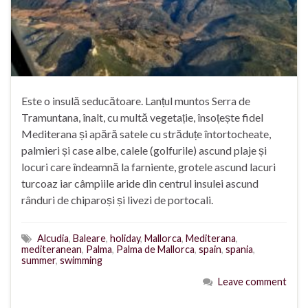
Este o insulă seducătoare. Lanțul muntos Serra de
Tramuntana, înalt, cu multă vegetație, însoțește fidel
Mediterana și apără satele cu străduțe întortocheate,
palmieri și case albe, calele (golfurile) ascund plaje și
locuri care îndeamnă la farniente, grotele ascund lacuri
turcoaz iar câmpiile aride din centrul insulei ascund
rânduri de chiparoși și livezi de portocali.
Alcudia
,
Baleare
,
holiday
,
Mallorca
,
Mediterana
,
mediteranean
,
Palma
,
Palma de Mallorca
,
spain
,
spania
,
summer
,
swimming
Leave comment