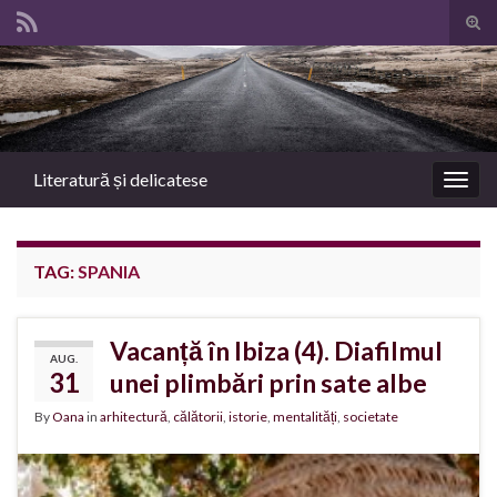
Tog
sear
Search for:
for
Literatură și delicatese
Togg
navig
TAG:
SPANIA
Vacanță în Ibiza (4). Diafilmul
AUG.
31
unei plimbări prin sate albe
By
Oana
in
arhitectură
,
călătorii
,
istorie
,
mentalități
,
societate