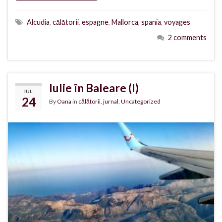
Alcudia
,
călătorii
,
espagne
,
Mallorca
,
spania
,
voyages
2 comments
Iulie în Baleare (I)
IUL.
24
By
Oana
in
călătorii
,
jurnal
,
Uncategorized