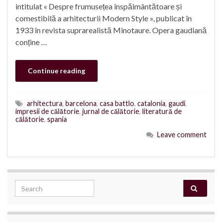
intitulat « Despre frumusețea înspăimântătoare și
comestibilă a arhitecturii Modern Style », publicat în
1933 în revista suprarealistă Minotaure. Opera gaudiană
conține …
Continue reading
arhitectura
,
barcelona
,
casa battlo
,
catalonia
,
gaudi
,
impresii de călătorie
,
jurnal de călătorie
,
literatură de
călătorie
,
spania
Leave comment
Search for: