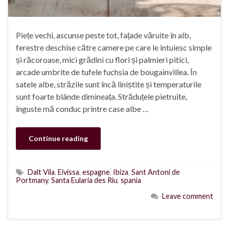
Piețe vechi, ascunse peste tot, fațade văruite în alb,
ferestre deschise către camere pe care le intuiesc simple
și răcoroase, mici grădini cu flori și palmieri pitici,
arcade umbrite de tufele fuchsia de bougainvillea. În
satele albe, străzile sunt încă liniștite și temperaturile
sunt foarte blânde dimineața. Străduțele pietruite,
înguste mă conduc printre case albe …
Continue reading
Dalt Vila
,
Eivissa
,
espagne
,
Ibiza
,
Sant Antoni de
Portmany
,
Santa Eularia des Riu
,
spania
Leave comment