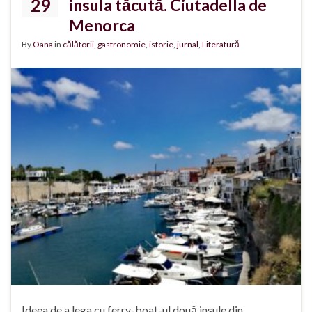
29
insula tăcută. Ciutadella de
Menorca
By
Oana
in
călătorii
,
gastronomie
,
istorie
,
jurnal
,
Literatură
Ideea de a lega cu ferry-boat-ul două insule din