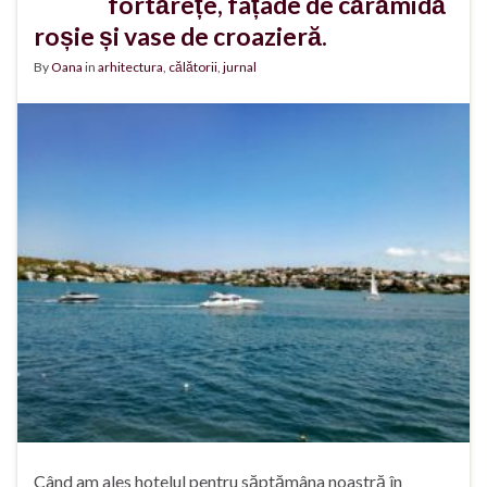
fortărețe, fațade de cărămidă
roșie și vase de croazieră.
By
Oana
in
arhitectura
,
călătorii
,
jurnal
Când am ales hotelul pentru săptămâna noastră în