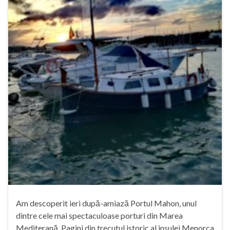
Am descoperit ieri după-amiază Portul Mahon, unul
dintre cele mai spectaculoase porturi din Marea
Mediterană. Pagini din trecutul istoric al insulei Menorca