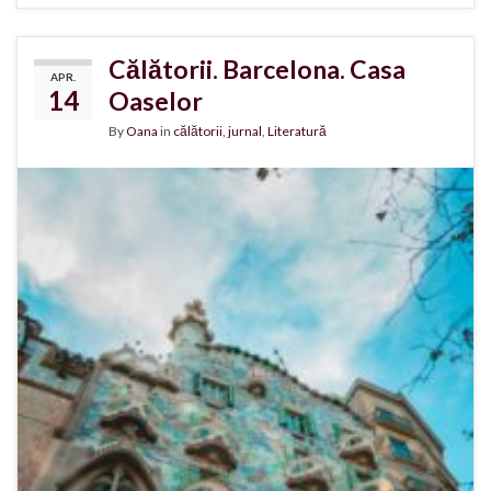
Călătorii. Barcelona. Casa
APR.
14
Oaselor
By
Oana
in
călătorii
,
jurnal
,
Literatură