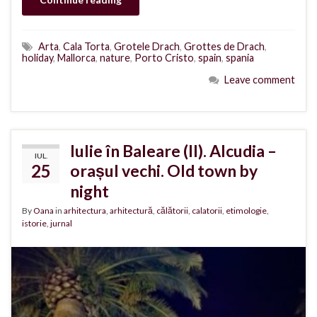
Arta
,
Cala Torta
,
Grotele Drach
,
Grottes de Drach
,
holiday
,
Mallorca
,
nature
,
Porto Cristo
,
spain
,
spania
Leave comment
Iulie în Baleare (II). Alcudia –
IUL.
25
orașul vechi. Old town by
night
By
Oana
in
arhitectura
,
arhitectură
,
călătorii
,
calatorii
,
etimologie
,
istorie
,
jurnal