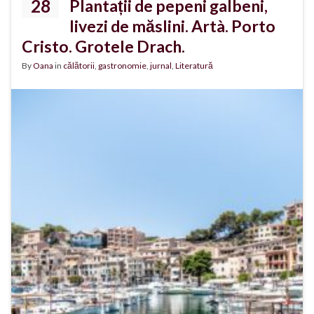
28
Plantații de pepeni galbeni,
livezi de măslini. Artà. Porto
Cristo. Grotele Drach.
By
Oana
in
călătorii
,
gastronomie
,
jurnal
,
Literatură