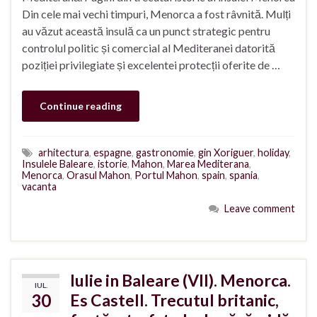
Din cele mai vechi timpuri, Menorca a fost râvnită. Mulți
au văzut această insulă ca un punct strategic pentru
controlul politic și comercial al Mediteranei datorită
poziției privilegiate și excelentei protecții oferite de …
Continue reading
arhitectura
,
espagne
,
gastronomie
,
gin Xoriguer
,
holiday
,
Insulele Baleare
,
istorie
,
Mahon
,
Marea Mediterana
,
Menorca
,
Orasul Mahon
,
Portul Mahon
,
spain
,
spania
,
vacanta
Leave comment
Iulie in Baleare (VII). Menorca.
IUL.
30
Es Castell. Trecutul britanic,