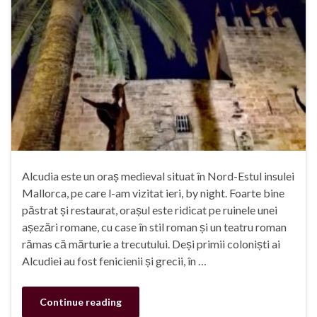
Alcudia este un oraș medieval situat în Nord-Estul insulei
Mallorca, pe care l-am vizitat ieri, by night. Foarte bine
păstrat și restaurat, orașul este ridicat pe ruinele unei
așezări romane, cu case în stil roman și un teatru roman
rămas că mărturie a trecutului. Deși primii coloniști ai
Alcudiei au fost fenicienii și grecii, în …
Continue reading