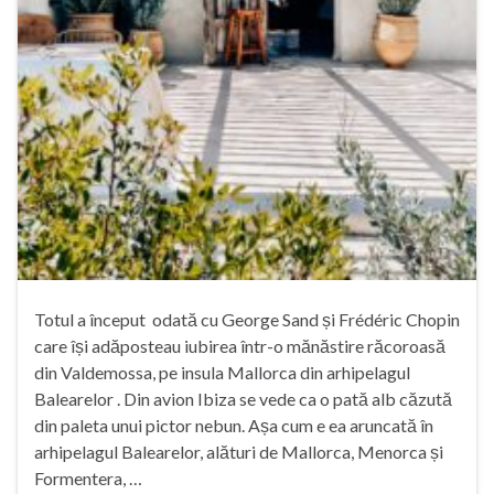
Totul a început odată cu George Sand și Frédéric Chopin
care își adăposteau iubirea într-o mănăstire răcoroasă
din Valdemossa, pe insula Mallorca din arhipelagul
Balearelor . Din avion Ibiza se vede ca o pată alb căzută
din paleta unui pictor nebun. Așa cum e ea aruncată în
arhipelagul Balearelor, alături de Mallorca, Menorca și
Formentera, …