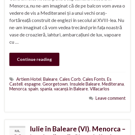
Menorca, nu ne-am imaginat că de pe balcon vom avea o
vedere de vis a Mediteranei și a unui vechi oraș-
fortăreață construit de englezi în secolul al XVIII-lea. Nu
ne-am imaginat că vom vedea trecând prin fața noastră
vase de croazieră, iahturi, ambarcațiuni de lux, vapoare
cu …
Continue reading
Artiem Hotel
,
Baleare
,
Cales Corb
,
Cales Fonts
,
Es
Castell
,
espagne
,
Georgetown
,
Insulele Baleare
,
Mediterana
,
Menorca
,
spain
,
spania
,
vacanță în Baleare
,
Villacarlos
Leave comment
Iulie în Baleare (VI). Menorca –
IUL.