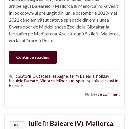
arhipelagul Balearelor (Mallorca și Menorca) mi-a venit
în lockdown-ul prelungit din lunile octombrie 2020-mai
2021 când am văzut câteva episoade din emisiunea
Dwars door de Middellandse Zee: de la Gibraltar la
Ierusalim pe Mediterana. Așa că, după 5 zile în Mallorca,
am lăsat în urmă Portul …
Continue reading
călătorii
,
Ciutadella
,
espagne
,
ferry Balearia
,
holiday
,
Insulele Baleare
,
Minorca
,
Minorque
,
spain
,
spania
,
vacanță în
Baleare
Leave comment
Iulie în Baleare (V). Mallorca.
IUL.