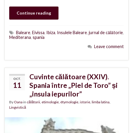
Continue reading
Baleare
,
Eivissa
,
Ibiza
,
Insulele Baleare
,
jurnal de călătorie
,
Mediterana
,
spania
Leave comment
Cuvinte călătoare (XXIV).
OCT.
11
Spania între „Piel de Toro” și
„insula iepurilor”
By
Oana
in
călătorii
,
etimologie
,
étymologie
,
istorie
,
limba latina
,
Lingvistică