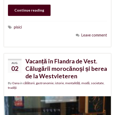
Continue reading
pisici
Leave comment
Vacanță în Flandra de Vest.
AUG.
02
Călugării morocănoşi și berea
de la Westvleteren
By
Oana
in
călătorii
,
gastronomie
,
istorie
,
mentalități
,
modă
,
societate
,
tradiții