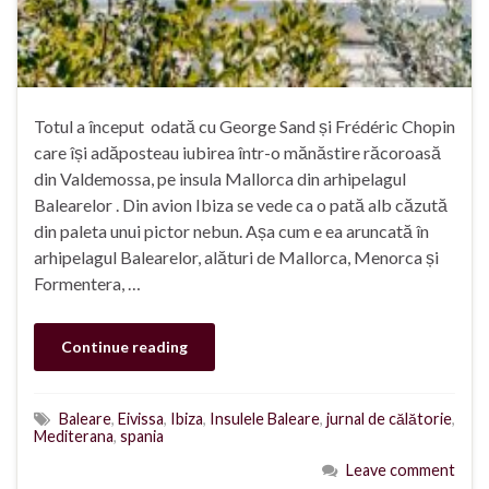
Totul a început odată cu George Sand și Frédéric Chopin
care își adăposteau iubirea într-o mănăstire răcoroasă
din Valdemossa, pe insula Mallorca din arhipelagul
Balearelor . Din avion Ibiza se vede ca o pată alb căzută
din paleta unui pictor nebun. Așa cum e ea aruncată în
arhipelagul Balearelor, alături de Mallorca, Menorca și
Formentera, …
Continue reading
Baleare
,
Eivissa
,
Ibiza
,
Insulele Baleare
,
jurnal de călătorie
,
Mediterana
,
spania
Leave comment