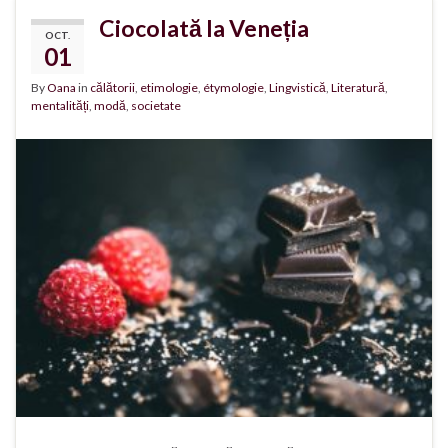
Ciocolată la Veneția
OCT.
01
By
Oana
in
călătorii
,
etimologie
,
étymologie
,
Lingvistică
,
Literatură
,
mentalități
,
modă
,
societate