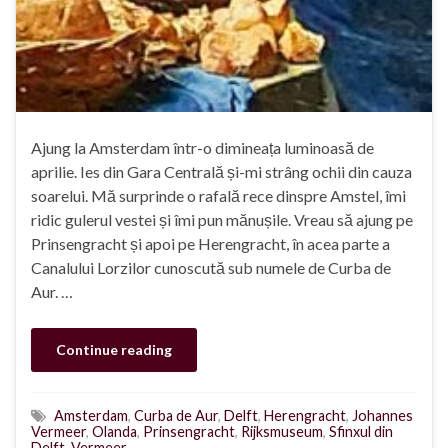
Ajung la Amsterdam într-o dimineața luminoasă de
aprilie. Ies din Gara Centrală și-mi strâng ochii din cauza
soarelui. Mă surprinde o rafală rece dinspre Amstel, îmi
ridic gulerul vestei și îmi pun mănușile. Vreau să ajung pe
Prinsengracht și apoi pe Herengracht, în acea parte a
Canalului Lorzilor cunoscută sub numele de Curba de
Aur. …
Continue reading
Amsterdam
,
Curba de Aur
,
Delft
,
Herengracht
,
Johannes
Vermeer
,
Olanda
,
Prinsengracht
,
Rijksmuseum
,
Sfinxul din
Delft
,
Vermeer