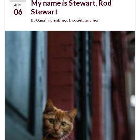
My name is Stewart. Rod
AUG.
06
Stewart
By
Oana
in
jurnal
,
modă
,
societate
,
umor