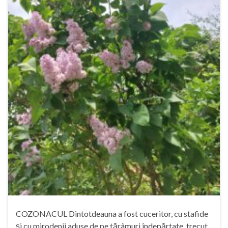
COZONACUL Dintotdeauna a fost cuceritor, cu stafide
și cu mirodenii aduse de pe tărâmuri îndepărtate, trecut