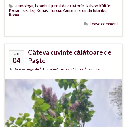
etimologii
,
Istanbul
,
jurnal de călătorie
,
Kalyon Kültür
,
Kenan Işık
,
Taş Konak
,
Turcia
,
Zamanın ardında Istanbul
Roma
Leave comment
Câteva cuvinte călătoare de
MAI
04
Paște
By
Oana
in
Lingvistică
,
Literatură
,
mentalități
,
modă
,
societate