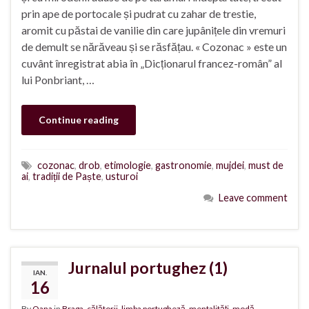
prin ape de portocale și pudrat cu zahar de trestie,
aromit cu păstai de vanilie din care jupânițele din vremuri
de demult se nărăveau și se răsfățau. « Cozonac » este un
cuvânt înregistrat abia în „Dicționarul francez-român” al
lui Ponbriant, …
Continue reading
cozonac
,
drob
,
etimologie
,
gastronomie
,
mujdei
,
must de
ai
,
tradiții de Paște
,
usturoi
Leave comment
Jurnalul portughez (1)
IAN.
16
By
Oana
in
Braga
,
călătorii
,
limba portugheză
,
mentalități
,
modă
,