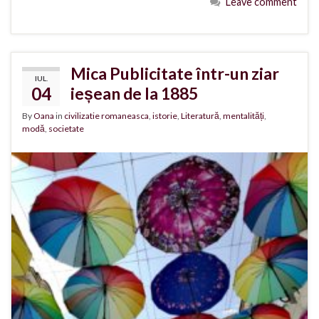
Leave comment
Mica Publicitate într-un ziar
IUL.
04
ieșean de la 1885
By
Oana
in
civilizatie romaneasca
,
istorie
,
Literatură
,
mentalități
,
modă
,
societate