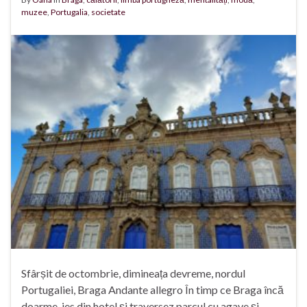
muzee
,
Portugalia
,
societate
Sfârșit de octombrie, dimineața devreme, nordul
Portugaliei, Braga Andante allegro În timp ce Braga încă
doarme, ies din hotel și traversez parcul cu agave și