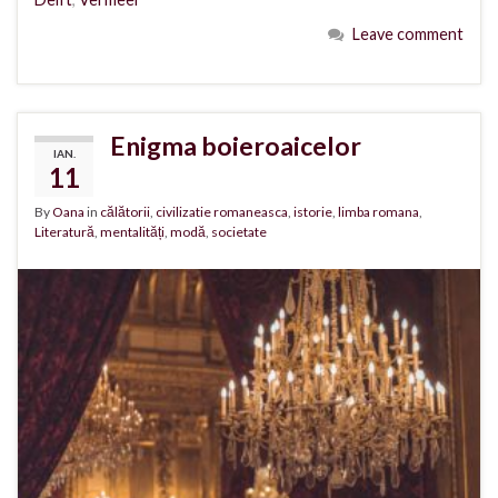
Leave comment
Enigma boieroaicelor
IAN.
11
By
Oana
in
călătorii
,
civilizatie romaneasca
,
istorie
,
limba romana
,
Literatură
,
mentalități
,
modă
,
societate