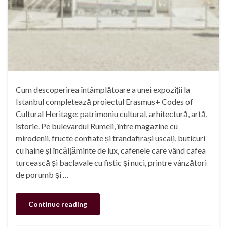
Cum descoperirea întâmplătoare a unei expoziții la
Istanbul completează proiectul Erasmus+ Codes of
Cultural Heritage: patrimoniu cultural, arhitectură, artă,
istorie. Pe bulevardul Rumeli, între magazine cu
mirodenii, fructe confiate și trandafirași uscați, buticuri
cu haine și încălțăminte de lux, cafenele care vând cafea
turcească și baclavale cu fistic și nuci, printre vânzători
de porumb și …
Continue reading