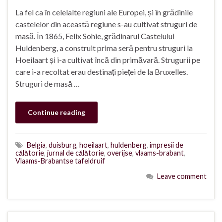
La fel ca în celelalte regiuni ale Europei, și în grădinile
castelelor din această regiune s-au cultivat struguri de
masă. În 1865, Felix Sohie, grădinarul Castelului
Huldenberg, a construit prima seră pentru struguri la
Hoeilaart și i-a cultivat încă din primăvară. Strugurii pe
care i-a recoltat erau destinați pieței de la Bruxelles.
Struguri de masă …
Continue reading
Belgia
,
duisburg
,
hoeilaart
,
huldenberg
,
impresii de
călătorie
,
jurnal de călătorie
,
overijse
,
vlaams-brabant
,
Vlaams-Brabantse tafeldruif
Leave comment