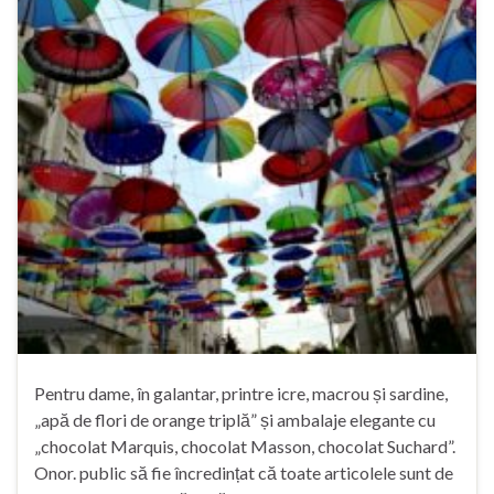
Pentru dame, în galantar, printre icre, macrou și sardine,
„apă de flori de orange triplă” și ambalaje elegante cu
„chocolat Marquis, chocolat Masson, chocolat Suchard”.
Onor. public să fie încredințat că toate articolele sunt de