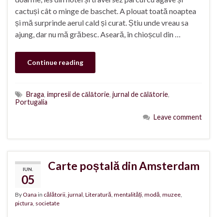
cactuși cât o minge de baschet. A plouat toată noaptea
și mă surprinde aerul cald și curat. Știu unde vreau sa
ajung, dar nu mă grăbesc. Aseară, în chioșcul din …
Continue reading
Braga
,
impresii de călătorie
,
jurnal de călătorie
,
Portugalia
Leave comment
Carte poștală din Amsterdam
IUN.
05
By
Oana
in
călătorii
,
jurnal
,
Literatură
,
mentalități
,
modă
,
muzee
,
pictura
,
societate