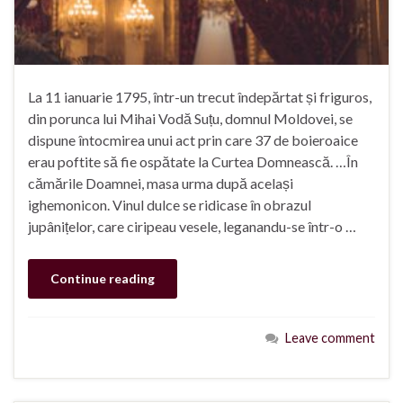
La 11 ianuarie 1795, într-un trecut îndepărtat și friguros,
din porunca lui Mihai Vodă Suțu, domnul Moldovei, se
dispune întocmirea unui act prin care 37 de boieroaice
erau poftite să fie ospătate la Curtea Domnească. …În
cămările Doamnei, masa urma după același
ighemonicon. Vinul dulce se ridicase în obrazul
jupânițelor, care ciripeau vesele, leganandu-se într-o …
Continue reading
Leave comment