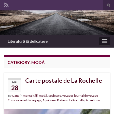
Tog
sear
Search for:
for
Literatură și delicatese
Togg
navig
CATEGORY:
MODĂ
Carte postale de La Rochelle
MAI
28
By
Oana
in
mentalități
,
modă
,
societate
,
voyages journal de voyage
France carnet de voyage, Aquitaine, Poitiers, La Rochelle, Atlantique