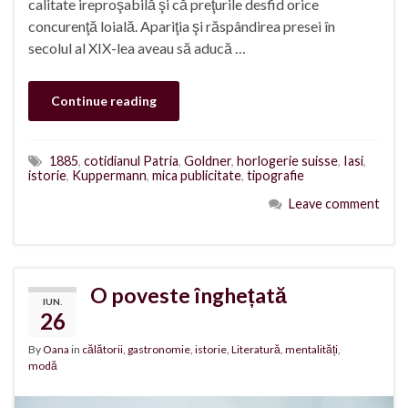
calitate ireproşabilă şi că preţurile desfid orice
concurenţă loială. Apariţia şi răspândirea presei în
secolul al XIX-lea aveau să aducă …
Continue reading
1885
,
cotidianul Patria
,
Goldner
,
horlogerie suisse
,
Iasi
,
istorie
,
Kuppermann
,
mica publicitate
,
tipografie
Leave comment
O poveste înghețată
IUN.
26
By
Oana
in
călătorii
,
gastronomie
,
istorie
,
Literatură
,
mentalități
,
modă