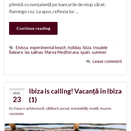
plimbă cu nonșalanță pe bancurile de nisip sărat:
flamingo roz. La apus, reflexia lor …
Continue reading
Eivissa
,
experimental beach
,
holiday
,
Ibiza
,
Insulele
Baleare
,
las salinas
,
Marea Mediterana
,
spain
,
summer
Leave comment
Ibiza is calling! Vacanță în Ibiza
AUG.
23
(1)
By
Oana
in
arhitectură
,
călătorii
,
jurnal
,
mentalități
,
modă
,
muzee
,
societate