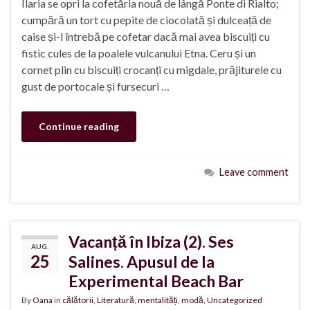
Ilaria se opri la cofetăria nouă de lângă Ponte di Rialto;
cumpără un tort cu pepite de ciocolată și dulceață de
caise și-l întrebă pe cofetar dacă mai avea biscuiți cu
fistic cules de la poalele vulcanului Etna. Ceru și un
cornet plin cu biscuiți crocanți cu migdale, prăjiturele cu
gust de portocale și fursecuri …
Continue reading
Leave comment
Vacanță în Ibiza (2). Ses
AUG.
25
Salines. Apusul de la
Experimental Beach Bar
By
Oana
in
călătorii
,
Literatură
,
mentalități
,
modă
,
Uncategorized