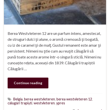
Berea Westvleteren 12 are un parfum intens, amestecat,
de struguri dulci şi alune, o aromă cremoasă şi bogată,
cu iz de caramel şi de malţ. Gustul remanent este amar şi
persistent. Nimeni nu ştie cum au reuşit călugării să
pună toate aceste arome într-o singură sticlă. Nimeni nu
cunoaște rețeta, aceeași din 1839. Călugării trapiștii
Călugării …
Continue reading
Belgia
,
berea westvleteren
,
berea westvleteren 12
,
călugări trapiști
,
westvleteren
,
ypres