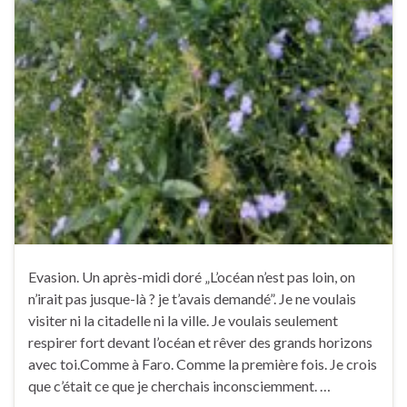
Evasion. Un après-midi doré „L’océan n’est pas loin, on
n’irait pas jusque-là ? je t’avais demandé”. Je ne voulais
visiter ni la citadelle ni la ville. Je voulais seulement
respirer fort devant l’océan et rêver des grands horizons
avec toi.Comme à Faro. Comme la première fois. Je crois
que c’était ce que je cherchais inconsciemment. …