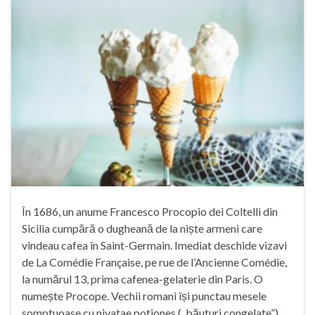
În 1686, un anume Francesco Procopio dei Coltelli din
Sicilia cumpără o dugheană de la niște armeni care
vindeau cafea în Saint-Germain. Imediat deschide vizavi
de La Comédie Française, pe rue de l’Ancienne Comédie,
la numărul 13, prima cafenea-gelaterie din Paris. O
numește Procope. Vechii romani își punctau mesele
somptuoase cu nivatae potiones („băuturi congelate”). …