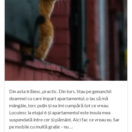
Din asta trăiesc, practic. Din tors. Stau pe genunchii
doamnei cu care împart apartamentul, o las să mă
mângâie, torc puțin și ea îmi cumpără tot ce vreau.
Locuiesc la etajul 6 și apartamentul este insula mea
suspendată între cer și pământ. Aici fac ce vreau eu. Sar
pe mobile cu multă grație – nu …