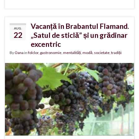
Vacanță în Brabantul Flamand.
AUG.
22
„Satul de sticlă” și un grădinar
excentric
By
Oana
in
folclor
,
gastronomie
,
mentalități
,
modă
,
societate
,
tradiții