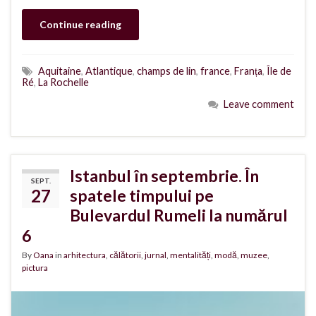
Continue reading
Aquitaine
,
Atlantique
,
champs de lin
,
france
,
Franța
,
Île de
Ré
,
La Rochelle
Leave comment
Istanbul în septembrie. În
SEPT.
27
spatele timpului pe
Bulevardul Rumeli la numărul
6
By
Oana
in
arhitectura
,
călătorii
,
jurnal
,
mentalități
,
modă
,
muzee
,
pictura