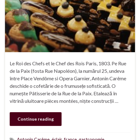
Le Roi des Chefs et le Chef des Rois Paris, 1803. Pe Rue
de la Paix (fosta Rue Napoléon), la numărul 25, undeva
între Place Vendôme si Opera Garnier, Antonin Carême
deschide o cofetărie de o frumusețe sofisticată. O
numește Pâtisserie de la Rue de la Paix. Etalează în
vitrină uluitoare pièces montées, niște construcții …
Continue reading
Antonin Carême
,
éclair
,
france
,
gastronomie
,