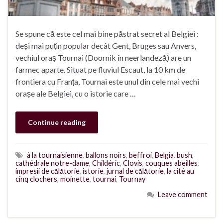
Se spune că este cel mai bine păstrat secret al Belgiei :
deși mai puțin popular decât Gent, Bruges sau Anvers,
vechiul oraș Tournai (Doornik în neerlandeză) are un
farmec aparte. Situat pe fluviul Escaut, la 10 km de
frontiera cu Franța, Tournai este unul din cele mai vechi
orașe ale Belgiei, cu o istorie care …
Continue reading
à la tournaisienne
,
ballons noirs
,
beffroi
,
Belgia
,
bush
,
cathédrale notre-dame
,
Childéric
,
Clovis
,
couques abeilles
,
impresii de călătorie
,
istorie
,
jurnal de călătorie
,
la cité au
cinq clochers
,
moinette
,
tournai
,
Tournay
Leave comment