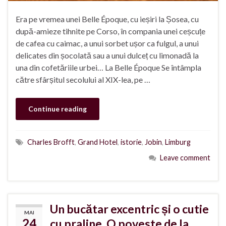
Era pe vremea unei Belle Époque, cu ieșiri la Șosea, cu
după-amieze tihnite pe Corso, în compania unei ceșcuțe
de cafea cu caimac, a unui sorbet ușor ca fulgul, a unui
delicates din șocolată sau a unui dulceț cu limonadă la
una din cofetăriile urbei… La Belle Époque Se întâmpla
către sfârșitul secolului al XIX-lea, pe …
Continue reading
Charles Brofft
,
Grand Hotel
,
istorie
,
Jobin
,
Limburg
Leave comment
Un bucătar excentric și o cutie
MAI
24
cu praline. O poveste de la