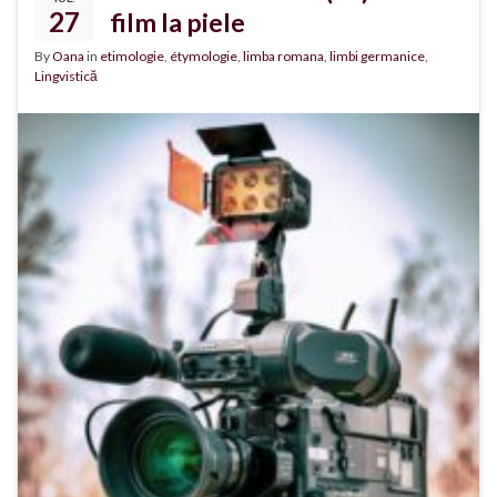
27
film la piele
By
Oana
in
etimologie
,
étymologie
,
limba romana
,
limbi germanice
,
Lingvistică