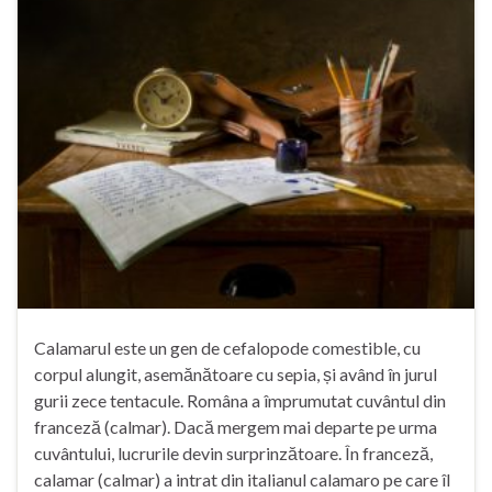
Calamarul este un gen de cefalopode comestible, cu
corpul alungit, asemănătoare cu sepia, și având în jurul
gurii zece tentacule. Româna a împrumutat cuvântul din
franceză (calmar). Dacă mergem mai departe pe urma
cuvântului, lucrurile devin surprinzătoare. În franceză,
calamar (calmar) a intrat din italianul calamaro pe care îl