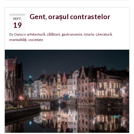
Gent, orașul contrastelor
SEPT.
19
By
Oana
in
arhitectură
,
călătorii
,
gastronomie
,
istorie
,
Literatură
,
mentalități
,
societate