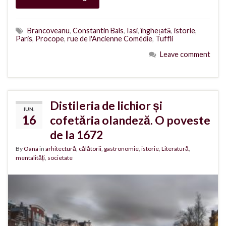
Brancoveanu
,
Constantin Bals
,
Iasi
,
înghețată
,
istorie
,
Paris
,
Procope
,
rue de l'Ancienne Comédie
,
Tuffli
Leave comment
Distileria de lichior și
IUN.
16
cofetăria olandeză. O poveste
de la 1672
By
Oana
in
arhitectură
,
călătorii
,
gastronomie
,
istorie
,
Literatură
,
mentalități
,
societate