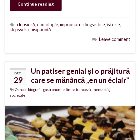
Continue reading
clepsidră
,
etimologie
,
împrumuturi lingvistice
,
istorie
,
klepsydra
,
nisiparniță
Leave comment
Un patiser genial și o prăjitură
DEC.
29
care se mănâncă „en un éclair”
By
Oana
in
biografii
,
gastronomie
,
limba franceză
,
mentalități
,
societate