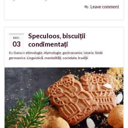
Leave comment
Speculoos, biscuiții
DEC.
03
condimentați
By
Oana
in
etimologie
,
étymologie
,
gastronomie
,
istorie
,
limbi
germanice
,
Lingvistică
,
mentalități
,
societate
,
tradiții