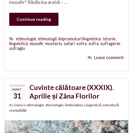
musafir? Rădăcina arabă – …
Continue reading
etimologie
,
etimologii
,
împrumuturi lingvistice
,
istorie
,
lingvistică
,
musafir
,
musteriu
,
safari
,
sofra
,
sufra
,
sufragerie
,
sufragiu
Leave comment
Cuvinte călătoare (XXXIX).
MART.
31
Aprilie și Zâna Florilor
By
Oana
in
etimologie
,
étymologie
,
limba latina
,
Lingvistică
,
Literatură
,
mentalități