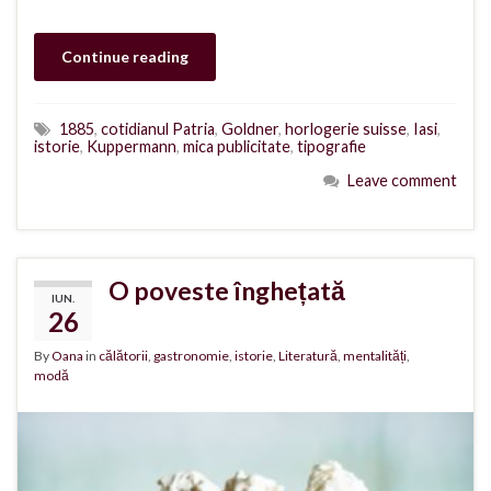
Continue reading
1885
,
cotidianul Patria
,
Goldner
,
horlogerie suisse
,
Iasi
,
istorie
,
Kuppermann
,
mica publicitate
,
tipografie
Leave comment
O poveste înghețată
IUN.
26
By
Oana
in
călătorii
,
gastronomie
,
istorie
,
Literatură
,
mentalități
,
modă