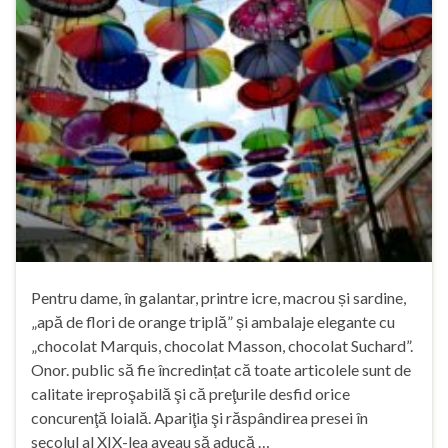
Pentru dame, în galantar, printre icre, macrou și sardine,
„apă de flori de orange triplă” și ambalaje elegante cu
„chocolat Marquis, chocolat Masson, chocolat Suchard”.
Onor. public să fie încredințat că toate articolele sunt de
calitate ireproşabilă şi că preţurile desfid orice
concurenţă loială. Apariţia şi răspândirea presei în
secolul al XIX-lea aveau să aducă …