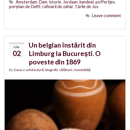
Amsterdam
,
Dam
,
istorie
,
Jordaan
,
kandeel
,
poffertjes
,
porțelan de Delft
,
rafinării de zahăr
,
Țările de Jos
Leave comment
Un belgian înstărit din
IUN.
02
Limburg la București. O
poveste din 1869
By
Oana
in
arhitectură
,
biografii
,
călătorii
,
mentalități