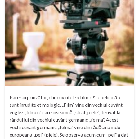
Pare surprinzător, dar cuvintele « film » și « peliculă »
sunt înrudite etimologic. „Film” vine din vechiul cuvânt
englez „filmen” care înseamnă „strat, piele”, derivat la
rândul lui din vechiul cuvânt germanic „felma”. Acest
vechi cuvânt germanic „felma” vine din rădăcina indo-
europeană „pel” (piele). Se observă acum cum „pel” a dat