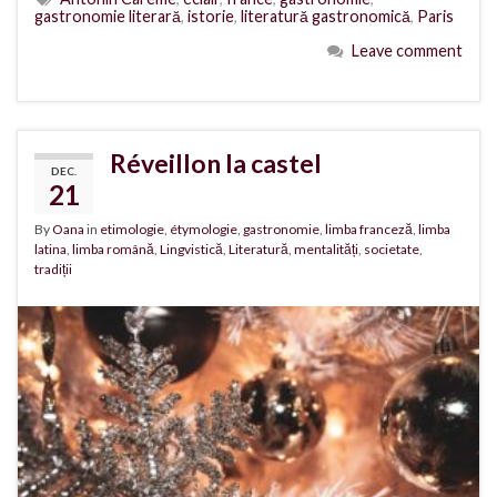
gastronomie literară
,
istorie
,
literatură gastronomică
,
Paris
Leave comment
Réveillon la castel
DEC.
21
By
Oana
in
etimologie
,
étymologie
,
gastronomie
,
limba franceză
,
limba
latina
,
limba română
,
Lingvistică
,
Literatură
,
mentalități
,
societate
,
tradiții