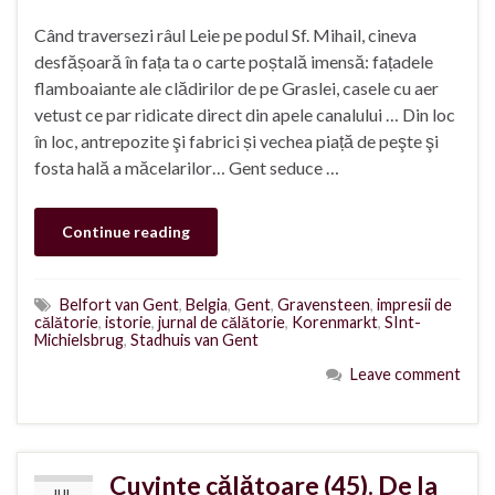
Când traversezi râul Leie pe podul Sf. Mihail, cineva
desfășoară în fața ta o carte poștală imensă: fațadele
flamboaiante ale clădirilor de pe Graslei, casele cu aer
vetust ce par ridicate direct din apele canalului … Din loc
în loc, antrepozite şi fabrici și vechea piață de peşte şi
fosta hală a măcelarilor… Gent seduce …
Continue reading
Belfort van Gent
,
Belgia
,
Gent
,
Gravensteen
,
impresii de
călătorie
,
istorie
,
jurnal de călătorie
,
Korenmarkt
,
SInt-
Michielsbrug
,
Stadhuis van Gent
Leave comment
Cuvinte călătoare (45). De la
IUL.