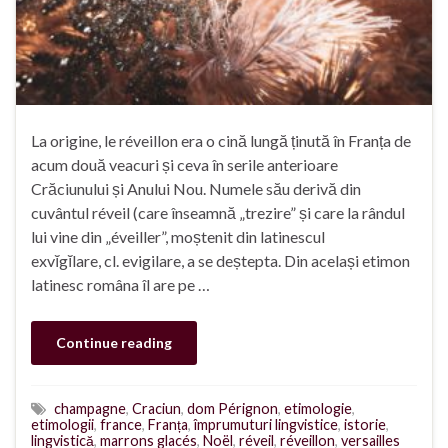
La origine, le réveillon era o cină lungă ținută în Franța de
acum două veacuri și ceva în serile anterioare
Crăciunului și Anului Nou. Numele său derivă din
cuvântul réveil (care înseamnă „trezire” și care la rândul
lui vine din „éveiller”, moștenit din latinescul
exvĭgĭlare, cl. evigilare, a se deștepta. Din același etimon
latinesc româna îl are pe …
Continue reading
champagne
,
Craciun
,
dom Pérignon
,
etimologie
,
etimologii
,
france
,
Franța
,
împrumuturi lingvistice
,
istorie
,
lingvistică
,
marrons glacés
,
Noël
,
réveil
,
réveillon
,
versailles