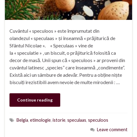
Cuvântul « speculoos » este împrumutat din
olandezul « speculaas » și înseamnă « prăjiturică de
Sfântul Nicolae ». « Speculaas » vine de
la « speculatie » , un biscuit, o prăjiturică folosită ca
decor de masă. Unii spun că « speculoos » ar proveni din
cuvântul latinesc „species” care înseamnă „condimente”.
Există aici un sâmbure de adevăr. Pentru a obține niște
biscuiți irezistibili avem nevoie de multe mirodenii : …
Continue reading
Belgia
,
etimologie
,
istorie
,
speculaas
,
speculoos
Leave comment