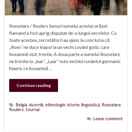
Roeselare / Roulers Sensul numelui acestui orășel
flamand a fost aprig disputat de-a lungul secolelor. Cu
toate acestea, cercetătorii au ajuns la concluzia că
„Roes” ne duce înapoi la un vechi cuvânt gotic care
înseamnă stuf, trestie. A doua parte a numelui Roeselare
ne trimite la „laar”. „Laar” este vechiul cuvântul germanic
hlaeris ce înseamnă …
Continue reading
Belgia
,
doornik
,
etimologie
,
istorie
,
lingvistică
,
Roeselare
,
Roulers
,
tournai
Leave comment