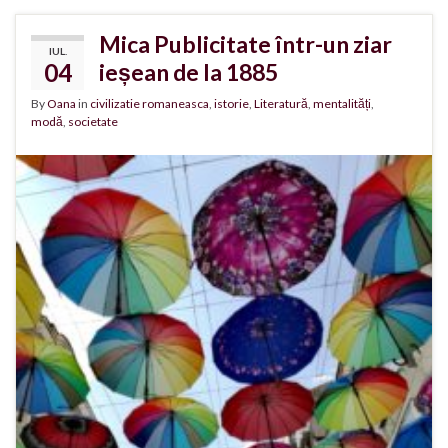
Mica Publicitate într-un ziar
IUL.
04
ieșean de la 1885
By
Oana
in
civilizatie romaneasca
,
istorie
,
Literatură
,
mentalități
,
modă
,
societate