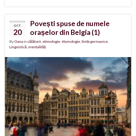
Povești spuse de numele
OCT.
20
orașelor din Belgia (1)
By
Oana
in
călătorii
,
etimologie
,
étymologie
,
limbi germanice
,
Lingvistică
,
mentalități