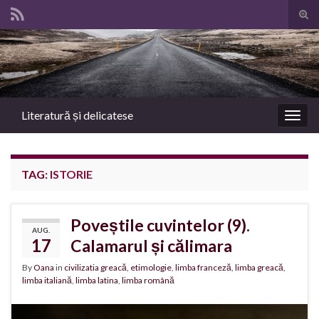
Tog
sear
Search for:
for
Literatură și delicatese
Togg
navig
TAG:
ISTORIE
Poveștile cuvintelor (9).
AUG.
17
Calamarul și călimara
By
Oana
in
civilizatia greacă
,
etimologie
,
limba franceză
,
limba greacă
,
limba italiană
,
limba latina
,
limba română