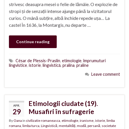
strivesc deasupra mesei o felie de lămâie. O explozie de
stropi și de senzații intense ajunge până la vizitatorul
curios. O mână subțire, albă închide repede ușa… La
castel În 1636, la Montargis, nu departe …
Continue reading
César de Plessis-Praslin
,
etimologie
,
împrumuturi
lingvistice
,
istorie
,
lingvistică
,
pralina
,
praline
Leave comment
Etimologii ciudate (19).
APR.
29
Musafiri în sufragerie
By
Oana
in
civilizatie romaneasca
,
etimologie
,
iranisme
,
istorie
,
limba
romana
,
limba turca
,
Lingvistică
,
mentalități
,
modă
,
persană
,
societate