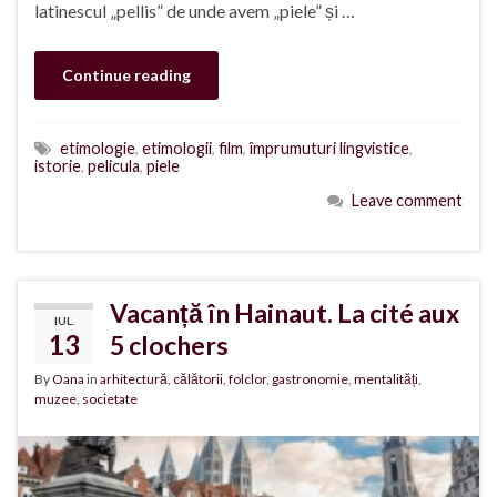
latinescul „pellis” de unde avem „piele” și …
Continue reading
etimologie
,
etimologii
,
film
,
împrumuturi lingvistice
,
istorie
,
pelicula
,
piele
Leave comment
Vacanță în Hainaut. La cité aux
IUL.
13
5 clochers
By
Oana
in
arhitectură
,
călătorii
,
folclor
,
gastronomie
,
mentalități
,
muzee
,
societate