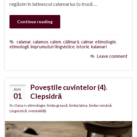
regăsim în latinescul calamarius (o trusă …
Continue reading
calamar
,
calamos
,
calem
,
călimară
,
calmar
,
etimologie
,
etimologii
,
împrumuturi lingvistice
,
istorie
,
kalamari
Leave comment
Poveștile cuvintelor (4).
AUG.
01
Clepsidră
By
Oana
in
etimologie
,
limba greacă
,
limba latina
,
limba română
,
Lingvistică
,
mentalități