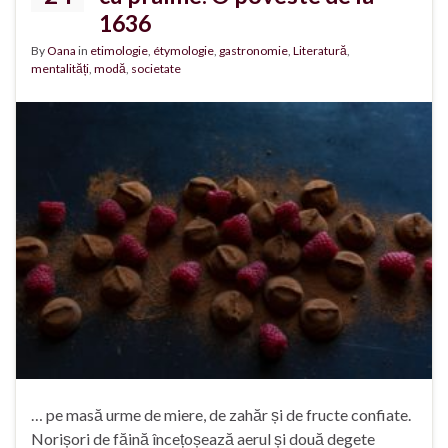
1636
By
Oana
in
etimologie
,
étymologie
,
gastronomie
,
Literatură
,
mentalități
,
modă
,
societate
… pe masă urme de miere, de zahăr și de fructe confiate.
Norișori de făină încețoșează aerul și două degete