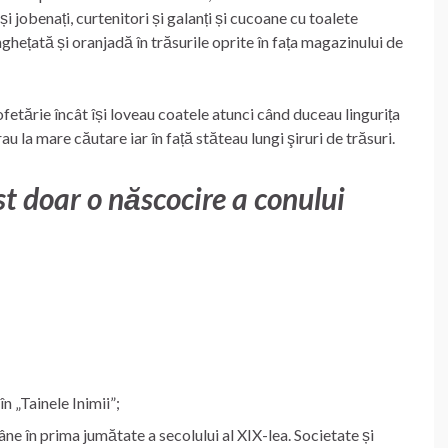
i jobenați, curtenitori și galanți și cucoane cu toalete
ghețată și oranjadă în trăsurile oprite în fața magazinului de
fetărie încât își loveau coatele atunci când duceau lingurița
au la mare căutare iar în față stăteau lungi şiruri de trăsuri.
t doar o născocire a conului
n „Tainele Inimii”;
ne în prima jumătate a secolului al XIX-lea. Societate și