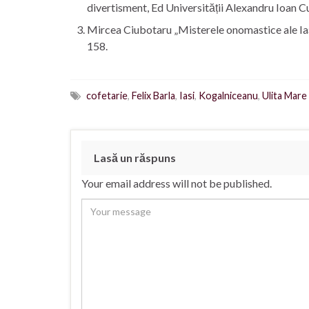
divertisment, Ed Universității Alexandru Ioan Cu
Mircea Ciubotaru „Misterele onomastice ale Iașil
158.
cofetarie
,
Felix Barla
,
Iasi
,
Kogalniceanu
,
Ulita Mare
Lasă un răspuns
Your email address will not be published.