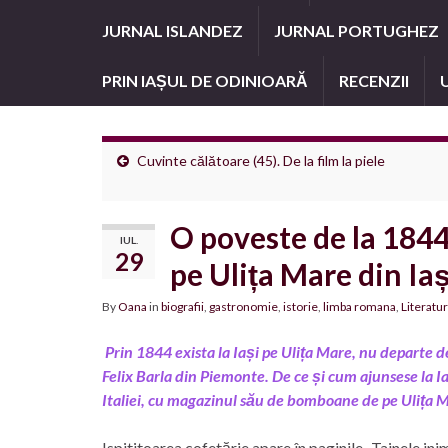
JURNAL ISLANDEZ
JURNAL PORTUGHEZ
PRIN IAȘUL DE ODINIOARĂ
RECENZII
Cuvinte călătoare (45). De la film la piele
O poveste de la 1844.
IUL.
29
pe Ulița Mare din Iaș
By
Oana
in
biografii
,
gastronomie
,
istorie
,
limba romana
,
Literatu
Prin 1844 exista la Iași pe Ulița Mare, nu departe 
Felix Barla din Piemonte. De ce și cum ajunsese la Iaș
Italiei, cu magazinul său de bomboane de pe Ulița M
Ispititoarea cofetărie apare în paginile „Tainele in