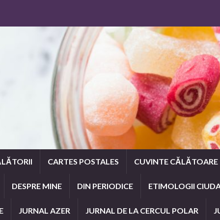
LĂTORII
CARTES POSTALES
CUVINTE CĂLĂTOARE
DESPRE MINE
DIN PERIODICE
ETIMOLOGII CIUD
E
JURNAL AZER
JURNAL DE LA CERCUL POLAR
J