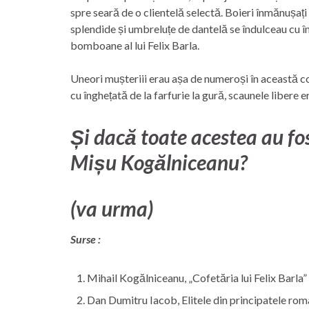
spre seară de o clientelă selectă. Boieri înmănușați ș
splendide și umbreluțe de dantelă se îndulceau cu în
bomboane al lui Felix Barla.
Uneori mușteriii erau așa de numeroși în această co
cu înghețată de la farfurie la gură, scaunele libere er
Și dacă toate acestea au fos
Mișu Kogălniceanu?
(va urma)
Surse :
Mihail Kogălniceanu, „Cofetăria lui Felix Barla” î
Dan Dumitru Iacob, Elitele din principatele româ