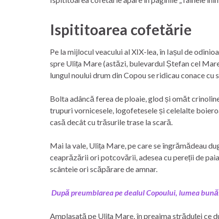
Ispititoarea cofetărie
Pe la mijlocul veacului al XIX-lea, în Iașul de od
spre Ulița Mare (astăzi, bulevardul Ștefan cel Mare) 
lungul noului drum din Copou se ridicau conace cu 
Bolta adâncă ferea de ploaie, glod și omăt crinolinel
trupuri vornicesele, logofetesele și celelalte boie
casă decât cu trăsurile trase la scară.
Mai la vale, Ulița Mare, pe care se îngrămădeau dughe
ceaprăzării ori potcovării, adesea cu pereții de paia
scânteie ori scăpărare de amnar.
După preumblarea pe dealul Copoului, lumea bună își 
Amplasată pe Ulița Mare, în preajma străduței ce d