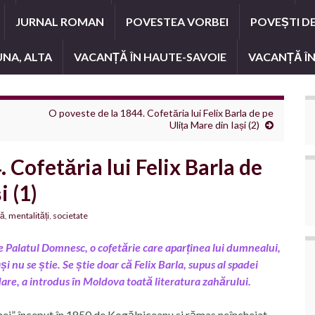
JURNAL ROMAN
POVESTEA VORBEI
POVEȘTI D
UNA, ALTA
VACANȚĂ ÎN HAUTE-SAVOIE
VACANȚĂ ÎN
O poveste de la 1844. Cofetăria lui Felix Barla de pe
Ulița Mare din Iași (2)
 Cofetăria lui Felix Barla de
i (1)
ră
,
mentalități
,
societate
de Palatul Domnesc, o cofetărie care aparținea lui dumnealui,
i nu se știe. Se știe doar că Felix Barla, supus al spadei
are, a introdus în Moldova toată literatura zahărului.
imei” început în 1850 de Kogălniceanu si rămas neîncheiat.