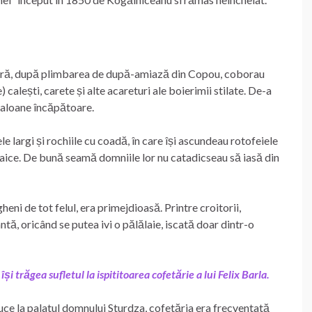
inioară, după plimbarea de după-amiază din Copou, coborau
calești, carete și alte acareturi ale boierimii stilate. De-a
saloane încăpătoare.
e largi și rochiile cu coadă, în care își ascundeau rotofeiele
roaice. De bună seamă domniile lor nu catadicseau să iasă din
ni de tot felul, era primejdioasă. Printre croitorii,
ntă, oricând se putea ivi o pălălaie, iscată doar dintr-o
trăgea sufletul la ispititoarea cofetărie a lui Felix Barla.
uce la palatul domnului Sturdza, cofetăria era frecventată