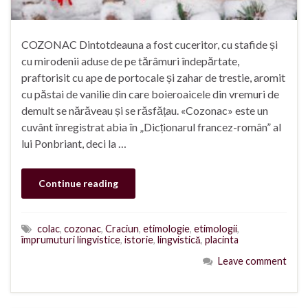
COZONAC Dintotdeauna a fost cuceritor, cu stafide și
cu mirodenii aduse de pe tărâmuri îndepărtate,
praftorisit cu ape de portocale și zahar de trestie, aromit
cu păstai de vanilie din care boieroaicele din vremuri de
demult se nărăveau și se răsfățau. «Cozonac» este un
cuvânt înregistrat abia în „Dicționarul francez-român” al
lui Ponbriant, deci la …
Continue reading
colac
,
cozonac
,
Craciun
,
etimologie
,
etimologii
,
împrumuturi lingvistice
,
istorie
,
lingvistică
,
placinta
Leave comment