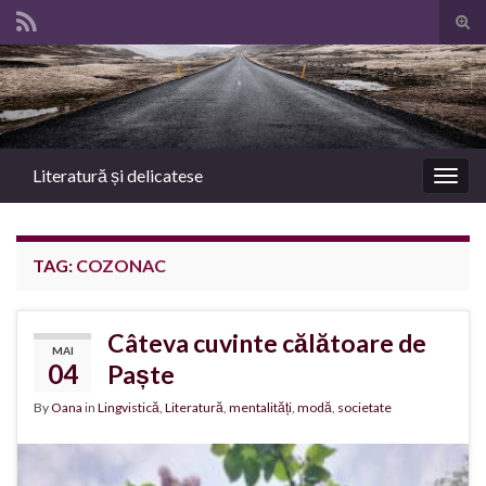
Tog
sear
Search for:
for
Literatură și delicatese
Togg
navig
TAG:
COZONAC
Câteva cuvinte călătoare de
MAI
04
Paște
By
Oana
in
Lingvistică
,
Literatură
,
mentalități
,
modă
,
societate