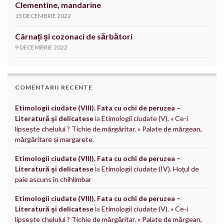
Clementine, mandarine
15 DECEMBRIE 2022
Cârnați și cozonaci de sărbători
9 DECEMBRIE 2022
COMENTARII RECENTE
Etimologii ciudate (VIII). Fata cu ochi de peruzea –
Literatură și delicatese
la
Etimologii ciudate (V). « Ce-i
lipsește chelului ? Tichie de mărgăritar. » Palate de mărgean,
mărgăritare și margarete.
Etimologii ciudate (VIII). Fata cu ochi de peruzea –
Literatură și delicatese
la
Etimologii ciudate (IV). Hoțul de
paie ascuns în chihlimbar
Etimologii ciudate (VIII). Fata cu ochi de peruzea –
Literatură și delicatese
la
Etimologii ciudate (V). « Ce-i
lipsește chelului ? Tichie de mărgăritar. » Palate de mărgean,