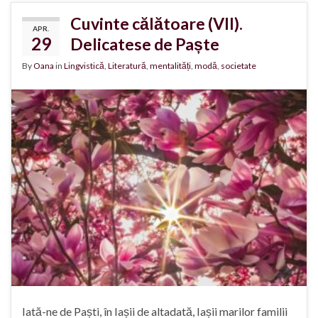
Cuvinte călătoare (VII).
APR.
29
Delicatese de Paște
By
Oana
in
Lingvistică
,
Literatură
,
mentalități
,
modă
,
societate
Iată-ne de Paști, în Iașii de altadată, Iașii marilor familii