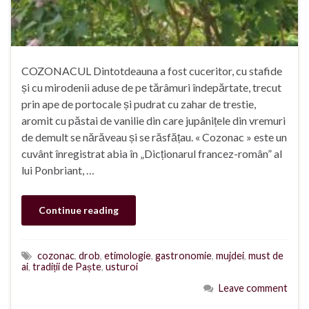
COZONACUL Dintotdeauna a fost cuceritor, cu stafide
și cu mirodenii aduse de pe tărâmuri îndepărtate, trecut
prin ape de portocale și pudrat cu zahar de trestie,
aromit cu păstai de vanilie din care jupânițele din vremuri
de demult se nărăveau și se răsfățau. « Cozonac » este un
cuvânt înregistrat abia în „Dicționarul francez-român” al
lui Ponbriant, …
Continue reading
cozonac
,
drob
,
etimologie
,
gastronomie
,
mujdei
,
must de
ai
,
tradiții de Paște
,
usturoi
Leave comment