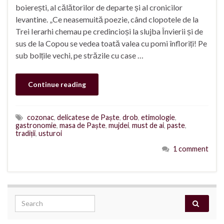
boierești, al călătorilor de departe și al cronicilor
levantine. „Ce neasemuită poezie, când clopotele de la
Trei Ierarhi chemau pe credincioși la slujba Învierii și de
sus de la Copou se vedea toată valea cu pomi înfloriți! Pe
sub bolțile vechi, pe străzile cu case …
Continue reading
cozonac
,
delicatese de Paște
,
drob
,
etimologie
,
gastronomie
,
masa de Paște
,
mujdei
,
must de ai
,
paste
,
tradiții
,
usturoi
1 comment
Search for: