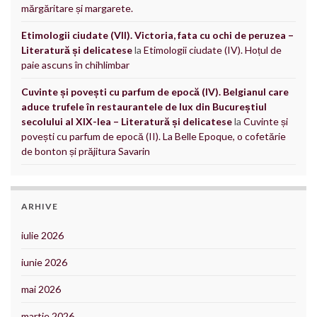
mărgăritare și margarete.
Etimologii ciudate (VII). Victoria, fata cu ochi de peruzea –
Literatură și delicatese
la
Etimologii ciudate (IV). Hoțul de
paie ascuns în chihlimbar
Cuvinte și povești cu parfum de epocă (IV). Belgianul care
aduce trufele în restaurantele de lux din Bucureștiul
secolului al XIX-lea – Literatură și delicatese
la
Cuvinte și
povești cu parfum de epocă (II). La Belle Epoque, o cofetărie
de bonton și prăjitura Savarin
ARHIVE
iulie 2026
iunie 2026
mai 2026
martie 2026