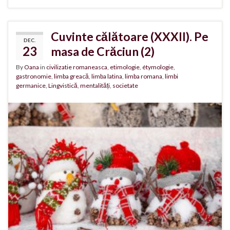
Cuvinte călătoare (XXXII). Pe
DEC.
23
masa de Crăciun (2)
By
Oana
in
civilizatie romaneasca
,
etimologie
,
étymologie
,
gastronomie
,
limba greacă
,
limba latina
,
limba romana
,
limbi
germanice
,
Lingvistică
,
mentalități
,
societate