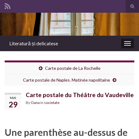
Tog
sear
Search for:
for
Literatură și delicatese
Togg
navig
Carte postale de La Rochelle
Carte postale de Naples. Matinée napolitaine
Carte postale du Théâtre du Vaudeville
MAI
29
By
Oana
in
societate
Une parenthèse au-dessus de