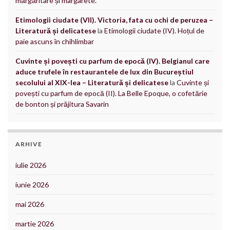
mărgăritare și margarete.
Etimologii ciudate (VII). Victoria, fata cu ochi de peruzea –
Literatură și delicatese
la
Etimologii ciudate (IV). Hoțul de
paie ascuns în chihlimbar
Cuvinte și povești cu parfum de epocă (IV). Belgianul care
aduce trufele în restaurantele de lux din Bucureștiul
secolului al XIX-lea – Literatură și delicatese
la
Cuvinte și
povești cu parfum de epocă (II). La Belle Epoque, o cofetărie
de bonton și prăjitura Savarin
ARHIVE
iulie 2026
iunie 2026
mai 2026
martie 2026