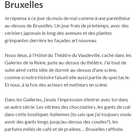
Bruxelles
Je repense à ce jour du mois de mai comme à une parenthèse
au-dessus de Bruxelles. Un jour frais de printemps, avec des
cerisiers japonais le long des avenues et des plantes
grimpantes derrière les façades art nouveau.
Nous deux, à l’Hôtel du Théâtre du Vaudeville, caché dans les
Galeries de la Reine, juste au-dessus du théâtre. J’ai tout de
suite aimé cette idée de dormir au-dessus d’une scène,
comme si notre histoire faisait elle aussi partie du spectacle.
Et nous, à la fois des acteurs et metteurs en scène.
Dans les Galleries, j’avais l’impression d’entrer avec toi dans
un autre siècle. Les vitrines des chocolatiers, les gants de cuir
dans cette boutiques italiennes (tu sais que j’ai toujours voulu
avoir des gants longs jusqu’au-dessus des coudes?), les
parfums mêlés de café et de pralines… Bruxelles raffinée.