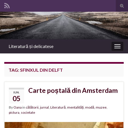
Tog
sear
Search for:
for
Literatură și delicatese
Togg
navig
TAG:
SFINXUL DIN DELFT
Carte poștală din Amsterdam
IUN.
05
By
Oana
in
călătorii
,
jurnal
,
Literatură
,
mentalități
,
modă
,
muzee
,
pictura
,
societate