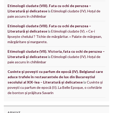
Etimologii ciudate (VIII). Fata cu ochi de peruzea –
Literatură și delicatese
la
Etimologii ciudate (IV). Hoțul de
paie ascuns în chihlimbar
Etimologii ciudate (VIII). Fata cu ochi de peruzea –
Literatură și delicatese
la
Etimologii ciudate (V). « Ce-i
lipsește chelului ? Tichie de mărgăritar. » Palate de mărgean,
mărgăritare și margarete.
Etimologii ciudate (VII). Victoria, fata cu ochi de peruzea –
Literatură și delicatese
la
Etimologii ciudate (IV). Hoțul de
paie ascuns în chihlimbar
Cuvinte și povești cu parfum de epocă (IV). Belgianul care
aduce trufele în restaurantele de lux din Bucureștiul
secolului al XIX-lea – Literatură și delicatese
la
Cuvinte și
povești cu parfum de epocă (II). La Belle Epoque, o cofetărie
de bonton și prăjitura Savarin
ARHIVE