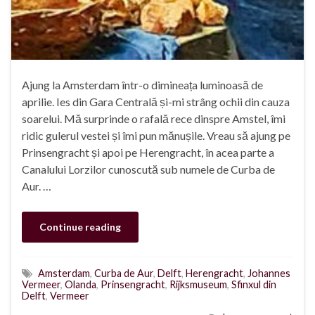
Ajung la Amsterdam într-o dimineața luminoasă de
aprilie. Ies din Gara Centrală și-mi strâng ochii din cauza
soarelui. Mă surprinde o rafală rece dinspre Amstel, îmi
ridic gulerul vestei și îmi pun mănușile. Vreau să ajung pe
Prinsengracht și apoi pe Herengracht, în acea parte a
Canalului Lorzilor cunoscută sub numele de Curba de
Aur. …
Continue reading
Amsterdam
,
Curba de Aur
,
Delft
,
Herengracht
,
Johannes
Vermeer
,
Olanda
,
Prinsengracht
,
Rijksmuseum
,
Sfinxul din
Delft
,
Vermeer