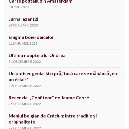
Carte poștală din Amsterdam
5 IUNIE 2023
Jurnal azer (2)
6 FEBRUARIE 2023
Enigma boieroaicelor
11 IANUARIE 2023
Ultima noapte a lui Undrea
31 DECEMBRIE 2022
Un patiser genial și o prăjitură care se mănâncă „en
un éclair”
29 DECEMBRIE 2022
Recenzie. „Confiteor” de Jaume Cabré
25 DECEMBRIE 2022
Meniul belgian de Crăciun: între tradiție și
originalitate
22 DECEMBRIE 2022