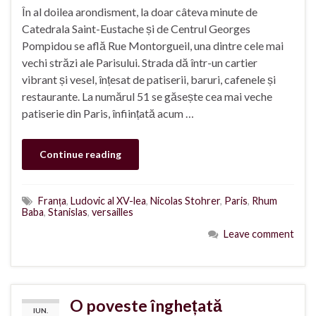
În al doilea arondisment, la doar câteva minute de
Catedrala Saint-Eustache și de Centrul Georges
Pompidou se află Rue Montorgueil, una dintre cele mai
vechi străzi ale Parisului. Strada dă într-un cartier
vibrant și vesel, înțesat de patiserii, baruri, cafenele și
restaurante. La numărul 51 se găsește cea mai veche
patiserie din Paris, înființată acum …
Continue reading
Franța
,
Ludovic al XV-lea
,
Nicolas Stohrer
,
Paris
,
Rhum
Baba
,
Stanislas
,
versailles
Leave comment
O poveste înghețată
IUN.