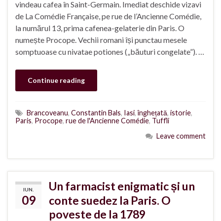
vindeau cafea în Saint-Germain. Imediat deschide vizavi
de La Comédie Française, pe rue de l’Ancienne Comédie,
la numărul 13, prima cafenea-gelaterie din Paris. O
numește Procope. Vechii romani își punctau mesele
somptuoase cu nivatae potiones („băuturi congelate”). …
Continue reading
Brancoveanu
,
Constantin Bals
,
Iasi
,
înghețată
,
istorie
,
Paris
,
Procope
,
rue de l'Ancienne Comédie
,
Tuffli
Leave comment
Un farmacist enigmatic și un
IUN.
09
conte suedez la Paris. O
poveste de la 1789