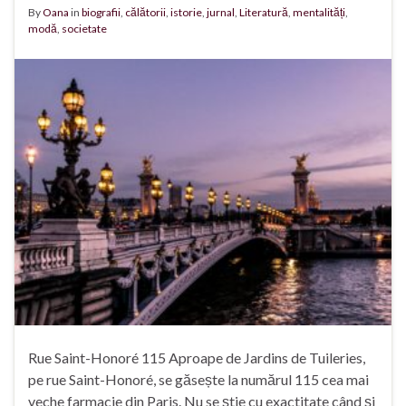
By
Oana
in
biografii
,
călătorii
,
istorie
,
jurnal
,
Literatură
,
mentalități
,
modă
,
societate
Rue Saint-Honoré 115 Aproape de Jardins de Tuileries,
pe rue Saint-Honoré, se găsește la numărul 115 cea mai
veche farmacie din Paris. Nu se știe cu exactitate când și