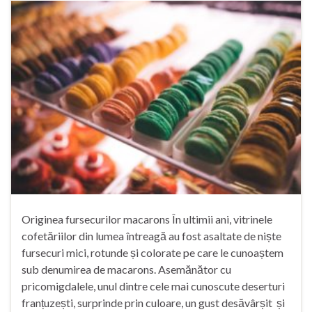
Originea fursecurilor macarons În ultimii ani, vitrinele
cofetăriilor din lumea întreagă au fost asaltate de niște
fursecuri mici, rotunde și colorate pe care le cunoaștem
sub denumirea de macarons. Asemănător cu
pricomigdalele, unul dintre cele mai cunoscute deserturi
franțuzești, surprinde prin culoare, un gust desăvârșit și