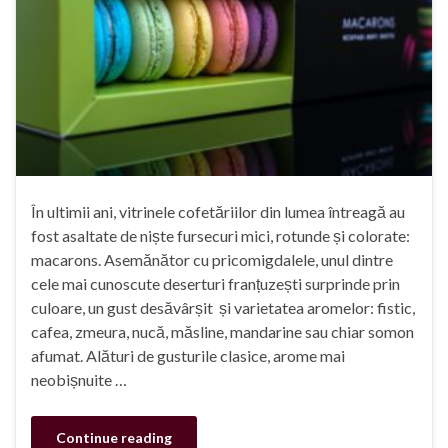
În ultimii ani, vitrinele cofetăriilor din lumea întreagă au
fost asaltate de niște fursecuri mici, rotunde și colorate:
macarons. Asemănător cu pricomigdalele, unul dintre
cele mai cunoscute deserturi franțuzești surprinde prin
culoare, un gust desăvârșit și varietatea aromelor: fistic,
cafea, zmeura, nucă, măsline, mandarine sau chiar somon
afumat. Alături de gusturile clasice, arome mai
neobișnuite …
Continue reading