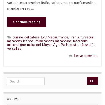
varietatea aromelor: fistic, cafea, zmeura, nucă, masline,
mandarine sau …
Continue reading
cuisine
,
delicatese
,
Evul Mediu
,
france
,
Franța
,
fursecuri
macarons
,
les soeurs macarons
,
macaroane
,
macarons
,
maccherone
,
makaroni
,
Moyen Âge
,
Paris
,
paste
,
pâtisserie
,
versailles
Leave comment
Search for:
ARHIVE