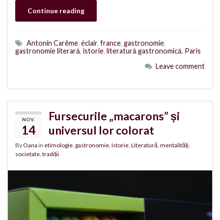
Continue reading
Antonin Carême
,
éclair
,
france
,
gastronomie
,
gastronomie literară
,
istorie
,
literatură gastronomică
,
Paris
Leave comment
Fursecurile „macarons” și
NOV.
14
universul lor colorat
By
Oana
in
etimologie
,
gastronomie
,
istorie
,
Literatură
,
mentalități
,
societate
,
tradiții