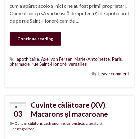
cum a apărut acolo și nici cine au fost primii proprietari.
Oamenii încep să vorbească de apoteca și de apotecarul
de pe rue Saint-Honoré cam de …
Continue reading
apothicaire
,
Axel von Fersen
,
Marie-Antoinette
,
Paris
,
pharmacie
,
rue Saint-Honoré
,
versailles
Leave comment
Cuvinte călătoare (XV).
IUL.
03
Macarons și macaroane
By
Oana
in
călătorii
,
gastronomie
,
Lingvistică
,
Literatură
,
Uncategorized