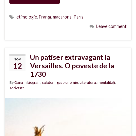
etimologie
,
Franța
,
macarons
,
Paris
Leave comment
Un patiser extravagant la
NOV.
12
Versailles. O poveste de la
1730
By
Oana
in
biografii
,
călătorii
,
gastronomie
,
Literatură
,
mentalități
,
societate