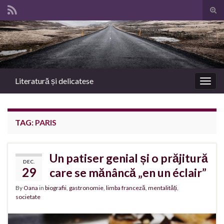
Tog
sear
Search for:
for
Literatură și delicatese
Togg
navig
TAG:
PARIS
Un patiser genial și o prăjitură
DEC.
29
care se mănâncă „en un éclair”
By
Oana
in
biografii
,
gastronomie
,
limba franceză
,
mentalități
,
societate