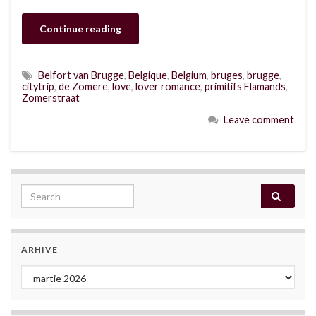
Continue reading
Belfort van Brugge
,
Belgique
,
Belgium
,
bruges
,
brugge
,
citytrip
,
de Zomere
,
love
,
lover romance
,
primitifs Flamands
,
Zomerstraat
Leave comment
Search for:
ARHIVE
Arhive