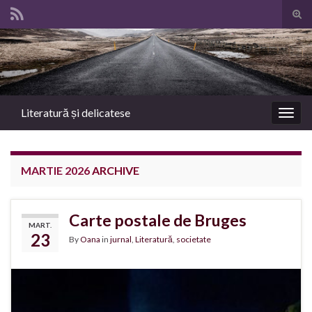
Tog
sear
Search for:
for
Literatură și delicatese
Togg
navig
MARTIE 2026
ARCHIVE
Carte postale de Bruges
MART.
23
By
Oana
in
jurnal
,
Literatură
,
societate