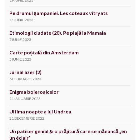
19 IUNIE 2023
Pe drumul șampaniei. Les coteaux vitryats
11 IUNIE 2023
Etimologii ciudate (20). Pe plajă la Mamaia
7 IUNIE 2023
Carte poștală din Amsterdam
5 IUNIE 2023
Jurnal azer (2)
6 FEBRUARIE 2023
Enigma boieroaicelor
11 IANUARIE 2023
Ultima noapte a lui Undrea
31 DECEMBRIE 2022
Un patiser genial și o prăjitură care se mănâncă „en
un éclair”