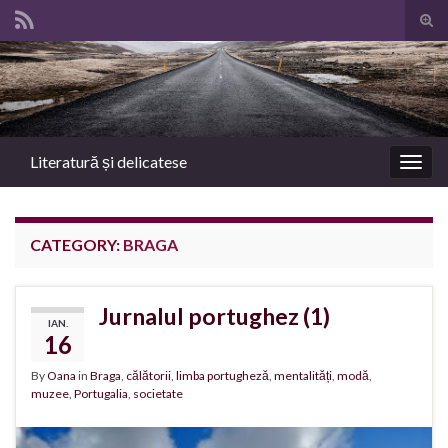
Tog
sear
Search for:
for
Literatură și delicatese
Togg
navig
CATEGORY:
BRAGA
Jurnalul portughez (1)
IAN.
16
By
Oana
in
Braga
,
călătorii
,
limba portugheză
,
mentalități
,
modă
,
muzee
,
Portugalia
,
societate