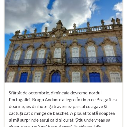
Sfârșit de octombrie, dimineața devreme, nordul
Portugaliei, Braga Andante allegro În timp ce Braga încă
doarme, ies din hotel și traversez parcul cu agave și
cactuși cât o minge de baschet. A plouat toată noaptea
și mă surprinde aerul cald și curat. Știu unde vreau sa
ajung, dar nu mă grăbesc. Aseară, în chioșcul din …