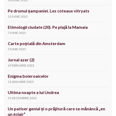
19 IUNIE 2023
Pe drumul șampaniei. Les coteaux vitryats
11 IUNIE 2023
Etimologii ciudate (20). Pe plajă la Mamaia
7 IUNIE 2023
Carte poștală din Amsterdam
5 IUNIE 2023
Jurnal azer (2)
6 FEBRUARIE 2023
Enigma boieroaicelor
11 IANUARIE 2023
Ultima noapte a lui Undrea
31 DECEMBRIE 2022
Un patiser genial și o prăjitură care se mănâncă „en
un éclair”