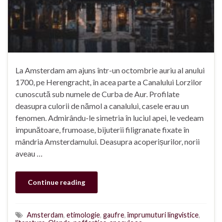
La Amsterdam am ajuns într-un octombrie auriu al anului
1700, pe Herengracht, în acea parte a Canalului Lorzilor
cunoscută sub numele de Curba de Aur. Profilate
deasupra culorii de nămol a canalului, casele erau un
fenomen. Admirându-le simetria în luciul apei, le vedeam
impunătoare, frumoase, bijuterii filigranate fixate în
mândria Amsterdamului. Deasupra acoperișurilor, norii
aveau …
Continue reading
Amsterdam
,
etimologie
,
gaufre
,
împrumuturi lingvistice
,