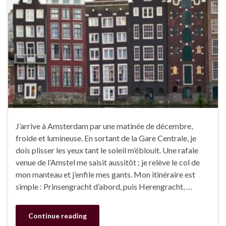
J’arrive à Amsterdam par une matinée de décembre,
froide et lumineuse. En sortant de la Gare Centrale, je
dois plisser les yeux tant le soleil m’éblouit. Une rafale
venue de l’Amstel me saisit aussitôt ; je relève le col de
mon manteau et j’enfile mes gants. Mon itinéraire est
simple : Prinsengracht d’abord, puis Herengracht, …
Continue reading