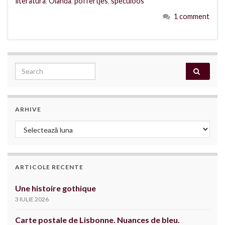
literatura
,
Olanda
,
poffertjes
,
speculoos
1 comment
Search for:
ARHIVE
Arhive
ARTICOLE RECENTE
Une histoire gothique
3 IULIE 2026
Carte postale de Lisbonne. Nuances de bleu.