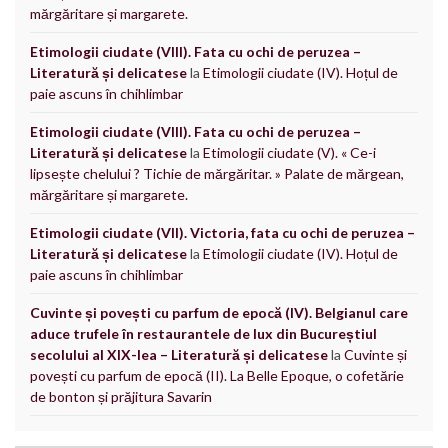
mărgăritare și margarete.
Etimologii ciudate (VIII). Fata cu ochi de peruzea –
Literatură și delicatese
la
Etimologii ciudate (IV). Hoțul de
paie ascuns în chihlimbar
Etimologii ciudate (VIII). Fata cu ochi de peruzea –
Literatură și delicatese
la
Etimologii ciudate (V). « Ce-i
lipsește chelului ? Tichie de mărgăritar. » Palate de mărgean,
mărgăritare și margarete.
Etimologii ciudate (VII). Victoria, fata cu ochi de peruzea –
Literatură și delicatese
la
Etimologii ciudate (IV). Hoțul de
paie ascuns în chihlimbar
Cuvinte și povești cu parfum de epocă (IV). Belgianul care
aduce trufele în restaurantele de lux din Bucureștiul
secolului al XIX-lea – Literatură și delicatese
la
Cuvinte și
povești cu parfum de epocă (II). La Belle Epoque, o cofetărie
de bonton și prăjitura Savarin