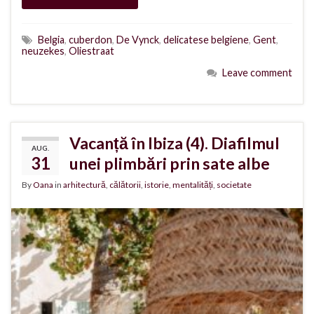
Belgia
,
cuberdon
,
De Vynck
,
delicatese belgiene
,
Gent
,
neuzekes
,
Oliestraat
Leave comment
Vacanță în Ibiza (4). Diafilmul
AUG.
31
unei plimbări prin sate albe
By
Oana
in
arhitectură
,
călătorii
,
istorie
,
mentalități
,
societate