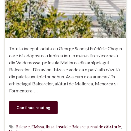
Totul a început odată cu George Sand și Frédéric Chopin
care își adăposteau iubirea într-o mănăstire răcoroasă
din Valdemossa, pe insula Mallorca din arhipelagul
Balearelor . Din avion Ibiza se vede ca o pată alb căzută
din paleta unui pictor nebun. Așa cum e ea aruncată în
arhipelagul Balearelor, alături de Mallorca, Menorca și
Formentera, …
Continue reading
Baleare
,
Eivissa
,
Ibiza
,
Insulele Baleare
,
jurnal de călătorie
,