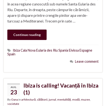
în acea regiune cunoscută sub numele Santa Eularia des
Riu. Departe, în dreapta, peste câmpurile cărămizii,
apare și dispare printre crengile pinilor apa verde-
turcoaz a Mediteranei. Trecem prin sate …
Continue reading
Ibiza Cala Nova Eularia des Riu Spania Eivissa Espagne
Spain
Leave comment
Ibiza is calling! Vacanță în Ibiza
AUG.
23
(1)
By
Oana
in
arhitectură
,
călătorii
,
jurnal
,
mentalități
,
modă
,
muzee
,
societate