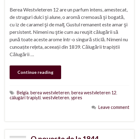
Berea Westvleteren 12 are un parfum intens, amestecat,
de struguri dulci şi alune, o aromă cremoasă şi bogată,
cu iz de caramel şi de malţ. Gustul remanent este amar şi
persistent. Nimeni nu ştie cum au reuşit călugării să
pună toate aceste arome într-o singură sticlă. Nimeni nu
cunoaște rețeta, aceeași din 1839. Călugării trapiștii
Călugării …
Continue reading
Belgia
,
berea westvleteren
,
berea westvleteren 12
,
călugări trapiști
,
westvleteren
,
ypres
Leave comment
O poveste de la 1844.