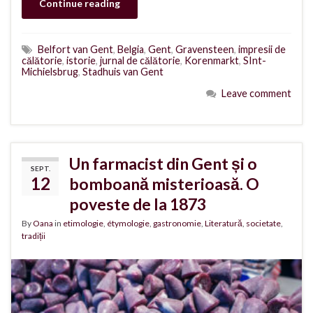
Continue reading
Belfort van Gent
,
Belgia
,
Gent
,
Gravensteen
,
impresii de
călătorie
,
istorie
,
jurnal de călătorie
,
Korenmarkt
,
SInt-
Michielsbrug
,
Stadhuis van Gent
Leave comment
Un farmacist din Gent și o
SEPT.
12
bomboană misterioasă. O
poveste de la 1873
By
Oana
in
etimologie
,
étymologie
,
gastronomie
,
Literatură
,
societate
,
tradiții