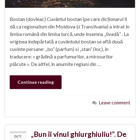
Bostan (dovleac) Cuvântul bostan (pe care dicționarul îl
dă ca regionalism din Moldova și Transilvania) a intrat în
limba română din limba turcă, unde însemna „livadă” . La
originea îndepărtată a cuvântului bostan se află două
cuvinte persane: „bo” (parfum) si „stan” (loc), în
traducere: « grădină a parfumurilor, a mirosurilor
plăcute ». De altfel, în anumite regiuni din …
Continue reading
Leave comment
„Bun îi vinul ghiurghiuliu!”. De
OCT.