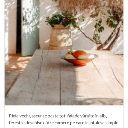
Piețe vechi, ascunse peste tot, fațade văruite în alb,
ferestre deschise către camere pe care le intuiesc simple