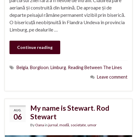
parcursul zilei fără a fi nevoie de vitralii. Clădirea pare
aeriană și construită din lumină. De aproape și de
departe peisajul rămâne permanent vizibil prin biserică.
O bisericuță neobișnuită în Flandra Undeva în provincia
Limburg, pe dealurile …
Continue reading
Belgia
,
Borgloon
,
Limburg
,
Reading Between The Lines
Leave comment
My name is Stewart. Rod
AUG.
06
Stewart
By
Oana
in
jurnal
,
modă
,
societate
,
umor