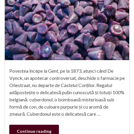
Povestea începe la Gent, pe la 1873, atunci când De
Vynck, un apotecar controversat, deschide o farmacie pe
Oliestraat, nu departe de Castelul Conților. Regatul
adăpostește o delicatesă puțin cunoscută și totuși 100%
belgiană: cuberdonul, o bomboană misterioasă sub
formă de con, de culoare purpurie și cu aromă de
zmeură. Cuberdonul este o delicatesă care …
Continue reading