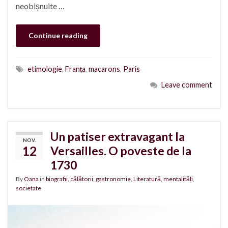
neobișnuite …
Continue reading
etimologie
,
Franța
,
macarons
,
Paris
Leave comment
Un patiser extravagant la
NOV.
12
Versailles. O poveste de la
1730
By
Oana
in
biografii
,
călătorii
,
gastronomie
,
Literatură
,
mentalități
,
societate