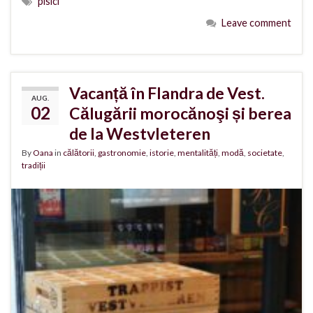
pisici
Leave comment
Vacanță în Flandra de Vest.
AUG.
02
Călugării morocănoşi și berea
de la Westvleteren
By
Oana
in
călătorii
,
gastronomie
,
istorie
,
mentalități
,
modă
,
societate
,
tradiții