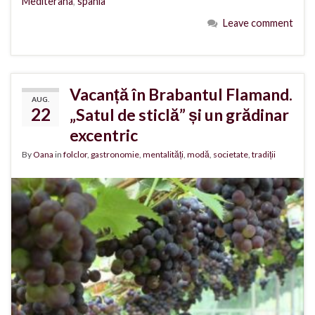
Mediterana
,
spania
Leave comment
Vacanță în Brabantul Flamand.
AUG.
22
„Satul de sticlă” și un grădinar
excentric
By
Oana
in
folclor
,
gastronomie
,
mentalități
,
modă
,
societate
,
tradiții