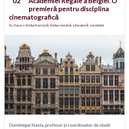
02
Academiei Regale a Belgiei. O
premieră pentru disciplina
cinematografică
By
Oana
in
limba franceză
,
limba română
,
Literatură
,
societate
Dominique Nasta, profesor și coordonator de studii