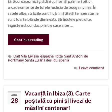
și răcoroase, mici grădini cu flori și palmieri pitici,
arcade umbrite de tufele fuchsia de bougainvillea. În
satele albe, străzile sunt încă liniștite și temperaturile
sunt foarte blânde dimineața. Străduțele pietruite,
înguste mă conduc printre case albe …
Continue reading
Dalt Vila
,
Eivissa
,
espagne
,
Ibiza
,
Sant Antoni de
Portmany
,
Santa Eularia des Riu
,
spania
Leave comment
Vacanță în Ibiza (3). Carte
AUG.
28
poștală cu pini și livezi de
măslini centenari