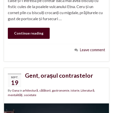
caise și-l întrebă pe cofetar dacă mai avea biscuiți cu
fistic cules de la poalele vulcanului Etna. Ceru și un
cornet plin cu biscuiți crocanți cu migdale, prăjiturele cu
gust de portocale și fursecuri …
Continue reading
Leave comment
Gent, orașul contrastelor
SEPT.
19
By
Oana
in
arhitectură
,
călătorii
,
gastronomie
,
istorie
,
Literatură
,
mentalități
,
societate