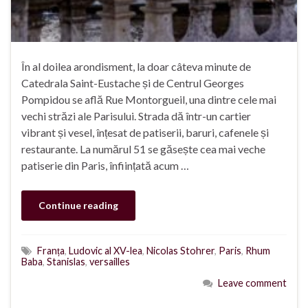
În al doilea arondisment, la doar câteva minute de
Catedrala Saint-Eustache și de Centrul Georges
Pompidou se află Rue Montorgueil, una dintre cele mai
vechi străzi ale Parisului. Strada dă într-un cartier
vibrant și vesel, înțesat de patiserii, baruri, cafenele și
restaurante. La numărul 51 se găsește cea mai veche
patiserie din Paris, înființată acum …
Continue reading
Franța
,
Ludovic al XV-lea
,
Nicolas Stohrer
,
Paris
,
Rhum
Baba
,
Stanislas
,
versailles
Leave comment