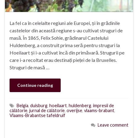
La fel ca în celelalte regiuni ale Europei, și în grădinile
castelelor din această regiune s-au cultivat struguri de
masă. În 1865, Felix Sohie, grădinarul Castelului
Huldenberg, a construit prima seră pentru struguri la
Hoeilaart și i-a cultivat încă din primăvară. Strugurii pe
care i-a recoltat erau destinați pieței de la Bruxelles.
Struguri de masă …
Continue reading
Belgia
,
duisburg
,
hoeilaart
,
huldenberg
,
impresii de
călătorie
,
jurnal de călătorie
,
overijse
,
vlaams-brabant
,
Vlaams-Brabantse tafeldruif
Leave comment