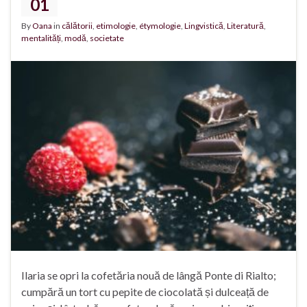
01
By
Oana
in
călătorii
,
etimologie
,
étymologie
,
Lingvistică
,
Literatură
,
mentalități
,
modă
,
societate
Ilaria se opri la cofetăria nouă de lângă Ponte di Rialto;
cumpără un tort cu pepite de ciocolată și dulceață de