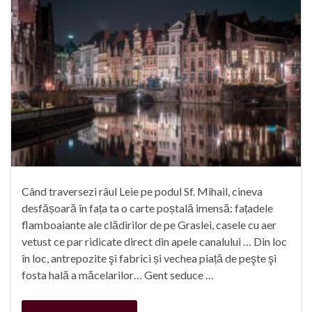
Când traversezi râul Leie pe podul Sf. Mihail, cineva
desfășoară în fața ta o carte poștală imensă: fațadele
flamboaiante ale clădirilor de pe Graslei, casele cu aer
vetust ce par ridicate direct din apele canalului … Din loc
în loc, antrepozite şi fabrici și vechea piață de peşte şi
fosta hală a măcelarilor… Gent seduce …