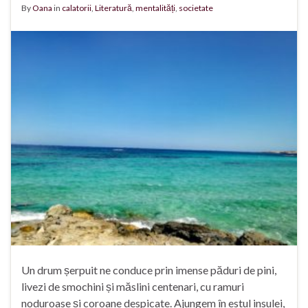
By
Oana
in
calatorii
,
Literatură
,
mentalități
,
societate
Un drum șerpuit ne conduce prin imense păduri de pini,
livezi de smochini și măslini centenari, cu ramuri
noduroase și coroane despicate. Ajungem în estul insulei,