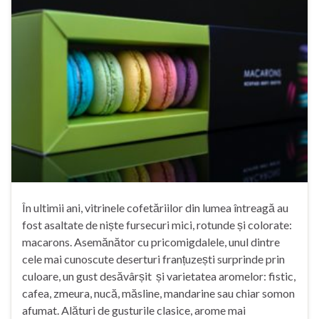
În ultimii ani, vitrinele cofetăriilor din lumea întreagă au
fost asaltate de niște fursecuri mici, rotunde și colorate:
macarons. Asemănător cu pricomigdalele, unul dintre
cele mai cunoscute deserturi franțuzești surprinde prin
culoare, un gust desăvârșit și varietatea aromelor: fistic,
cafea, zmeura, nucă, măsline, mandarine sau chiar somon
afumat. Alături de gusturile clasice, arome mai