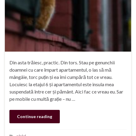
Din asta trăiesc, practic. Din tors. Stau pe genunchii
doamnei cu care împart apartamentul, o las să mă
mângâie, torc puțin și ea îmi cumpără tot ce vreau.
Locuiesc la etajul 6 și apartamentul este insula mea
suspendată între cer și pământ. Aici fac ce vreau eu. Sar
pe mobile cu multă grație – nu …
Continue reading