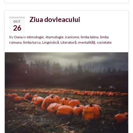
Ziua dovleacului
OCT.
26
By
Oana
in
etimologie
,
étymologie
,
iranisme
,
limba latina
,
limba
romana
,
limba turca
,
Lingvistică
,
Literatură
,
mentalități
,
societate