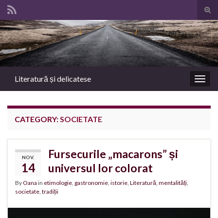
Tog
sear
Search for:
for
Literatură și delicatese
Togg
navig
CATEGORY:
SOCIETATE
Fursecurile „macarons” și
NOV.
14
universul lor colorat
By
Oana
in
etimologie
,
gastronomie
,
istorie
,
Literatură
,
mentalități
,
societate
,
tradiții