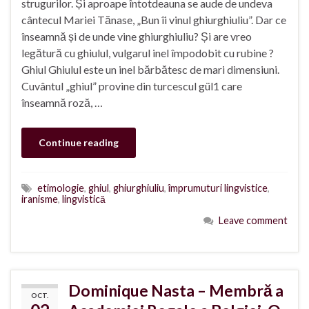
strugurilor. Și aproape întotdeauna se aude de undeva
cântecul Mariei Tănase, „Bun îi vinul ghiurghiuliu”. Dar ce
înseamnă și de unde vine ghiurghiuliu? Și are vreo
legătură cu ghiulul, vulgarul inel împodobit cu rubine ?
Ghiul Ghiulul este un inel bărbătesc de mari dimensiuni.
Cuvântul „ghiul” provine din turcescul gül1 care
înseamnă roză, …
Continue reading
etimologie
,
ghiul
,
ghiurghiuliu
,
împrumuturi lingvistice
,
iranisme
,
lingvistică
Leave comment
Dominique Nasta – Membră a
OCT.