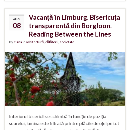
Vacanță în Limburg. Bisericuța
AUG.
08
transparentă din Borgloon.
Reading Between the Lines
By
Oana
in
arhitectură
,
călătorii
,
societate
Interiorul bisericii se schimbă în funcție de poziția
soarelui, lumina este filtrată printre plăcile de oțel pe tot