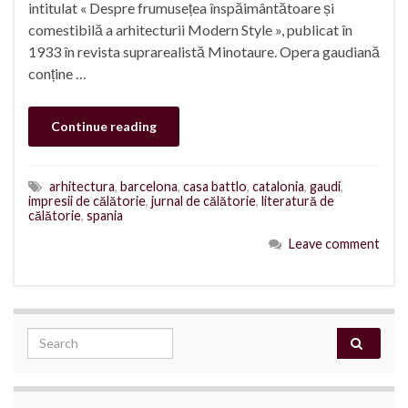
intitulat « Despre frumusețea înspăimântătoare și
comestibilă a arhitecturii Modern Style », publicat în
1933 în revista suprarealistă Minotaure. Opera gaudiană
conține …
Continue reading
arhitectura
,
barcelona
,
casa battlo
,
catalonia
,
gaudi
,
impresii de călătorie
,
jurnal de călătorie
,
literatură de
călătorie
,
spania
Leave comment
Search for: