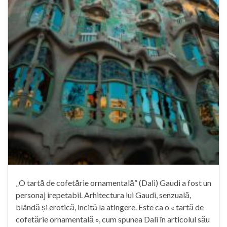
„O tartă de cofetărie ornamentală” (Dali) Gaudi a fost un
personaj irepetabil. Arhitectura lui Gaudi, senzuală,
blândă și erotică, incită la atingere. Este ca o « tartă de
cofetărie ornamentală », cum spunea Dali în articolul său