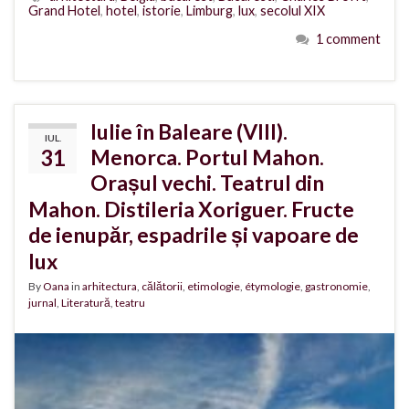
Grand Hotel
,
hotel
,
istorie
,
Limburg
,
lux
,
secolul XIX
1 comment
Iulie în Baleare (VIII).
IUL.
31
Menorca. Portul Mahon.
Orașul vechi. Teatrul din
Mahon. Distileria Xoriguer. Fructe
de ienupăr, espadrile și vapoare de
lux
By
Oana
in
arhitectura
,
călătorii
,
etimologie
,
étymologie
,
gastronomie
,
jurnal
,
Literatură
,
teatru