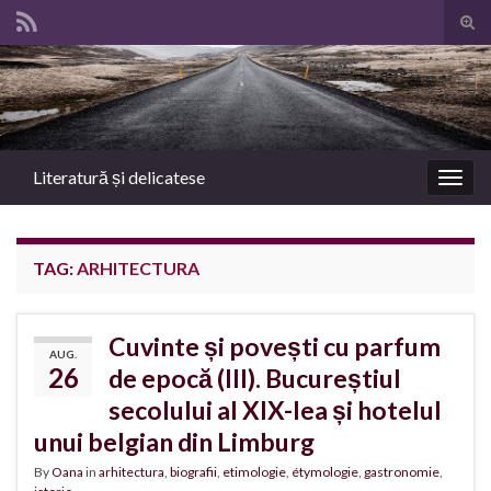
Tog
sear
Search for:
for
Literatură și delicatese
Togg
navig
TAG:
ARHITECTURA
Cuvinte și povești cu parfum
AUG.
26
de epocă (III). Bucureștiul
secolului al XIX-lea și hotelul
unui belgian din Limburg
By
Oana
in
arhitectura
,
biografii
,
etimologie
,
étymologie
,
gastronomie
,