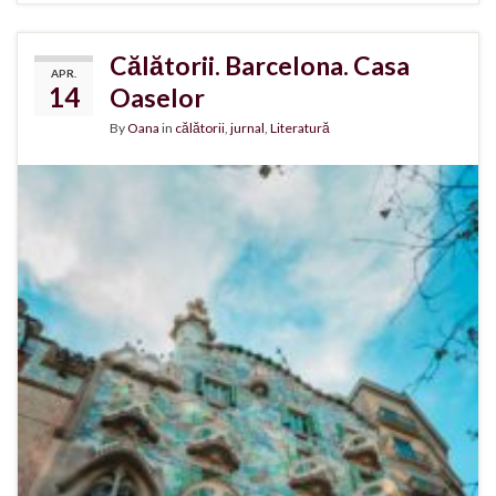
Călătorii. Barcelona. Casa
APR.
14
Oaselor
By
Oana
in
călătorii
,
jurnal
,
Literatură