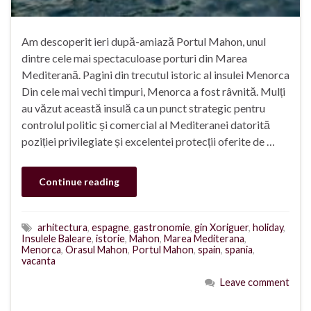
Am descoperit ieri după-amiază Portul Mahon, unul
dintre cele mai spectaculoase porturi din Marea
Mediterană. Pagini din trecutul istoric al insulei Menorca
Din cele mai vechi timpuri, Menorca a fost râvnită. Mulți
au văzut această insulă ca un punct strategic pentru
controlul politic și comercial al Mediteranei datorită
poziției privilegiate și excelentei protecții oferite de …
Continue reading
arhitectura
,
espagne
,
gastronomie
,
gin Xoriguer
,
holiday
,
Insulele Baleare
,
istorie
,
Mahon
,
Marea Mediterana
,
Menorca
,
Orasul Mahon
,
Portul Mahon
,
spain
,
spania
,
vacanta
Leave comment