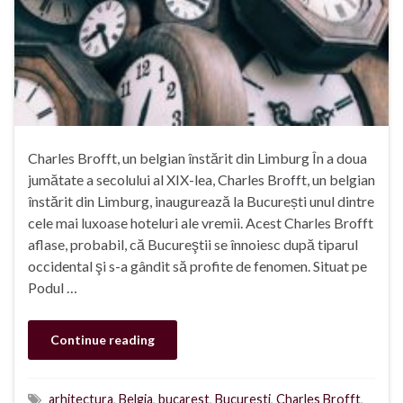
Charles Brofft, un belgian înstărit din Limburg În a doua
jumătate a secolului al XIX-lea, Charles Brofft, un belgian
înstărit din Limburg, inaugurează la București unul dintre
cele mai luxoase hoteluri ale vremii. Acest Charles Brofft
aflase, probabil, că Bucureştii se înnoiesc după tiparul
occidental şi s-a gândit să profite de fenomen. Situat pe
Podul …
Continue reading
arhitectura
,
Belgia
,
bucarest
,
Bucuresti
,
Charles Brofft
,