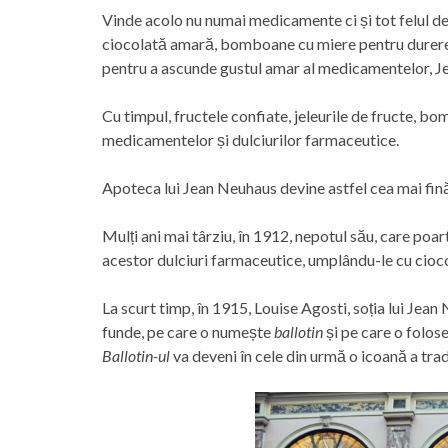
Vinde acolo nu numai medicamente ci și tot felul d
ciocolată amară, bomboane cu miere pentru durerea
pentru a ascunde gustul amar al medicamentelor, Je
Cu timpul, fructele confiate, jeleurile de fructe, b
medicamentelor și dulciurilor farmaceutice.
Apoteca lui Jean Neuhaus devine astfel cea mai fină
Mulți ani mai târziu, în 1912, nepotul său, care po
acestor dulciuri farmaceutice, umplându-le cu cioco
La scurt timp, în 1915, Louise Agosti, soția lui Jean
funde, pe care o numește
ballotin
și pe care o folos
Ballotin-ul
va deveni în cele din urmă o icoană a trad