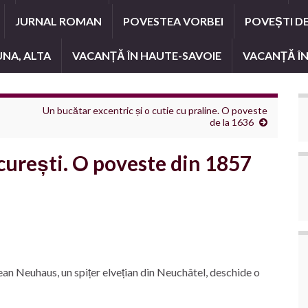
JURNAL ROMAN
POVESTEA VORBEI
POVEȘTI D
UNA, ALTA
VACANȚĂ ÎN HAUTE-SAVOIE
VACANȚĂ ÎN
Un bucătar excentric și o cutie cu praline. O poveste
de la 1636
ucurești. O poveste din 1857
ean Neuhaus, un spițer elvețian din Neuchâtel, deschide o