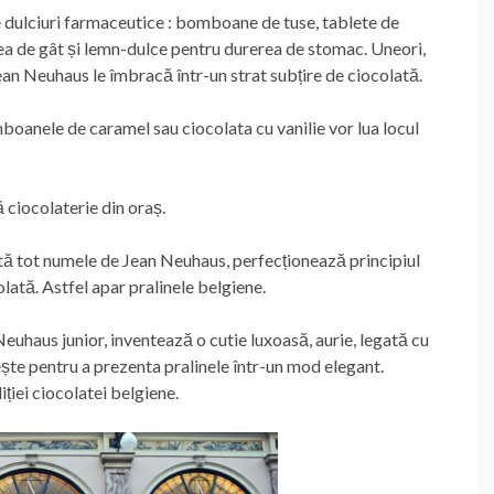
e dulciuri farmaceutice : bomboane de tuse, tablete de
 de gât și lemn-dulce pentru durerea de stomac. Uneori,
an Neuhaus le îmbracă într-un strat subțire de ciocolată.
omboanele de caramel sau ciocolata cu vanilie vor lua locul
 ciocolaterie din oraș.
artă tot numele de Jean Neuhaus, perfecționează principiul
lată. Astfel apar pralinele belgiene.
 Neuhaus junior, inventează o cutie luxoasă, aurie, legată cu
ește pentru a prezenta pralinele într-un mod elegant.
iției ciocolatei belgiene.