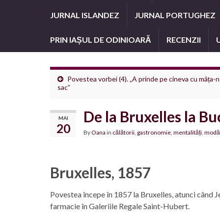
JURNAL ISLANDEZ
JURNAL PORTUGHEZ
PRIN IAȘUL DE ODINIOARĂ
RECENZII
Povestea vorbei (4). „A prinde pe cineva cu mâța-n
sac”
De la Bruxelles la B
MAI
20
By
Oana
in
călătorii
,
gastronomie
,
mentalități
,
modă
Bruxelles, 1857
Povestea începe în 1857 la Bruxelles, atunci când J
farmacie în Galeriile Regale Saint-Hubert.