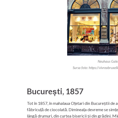
Neuhaus Galer
Sursa foto: https://vivreabruxel
București, 1857
Tot în 1857, în mahalaua Oțetari din Bucureștii de 
făbricuță de ciocolată. Dimineața devreme se simțea
lângă drumuri, din curtea bisericii și din grădini. 