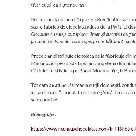
făbricuței, ca niște nourași.
Procopian dă un anunț în gazeta
Românul
în care pr
său, o fabrică de ciocolată adusă de la Paris. El des
Ciocolate cu salep, cu tapioca, limen și cu cafea de gh
persoanele slabe, delicate, copii, femei, bătrâni și pen
Procopian distribuie ciocolata de la făbricuța din m
Martinovici, pe strada Lipscani, la spițeria domnul
Câciulescu și Mincu pe Podul Mogoșoaiei, la Bordea
Tot cam pe atunci, farmacia curții domnești, condu
în care scrie că ciocolata este pregătită din cacao 
sale curative.
Bibliografie:
https://www.neuhauschocolates.com/fr_FR/notre-h