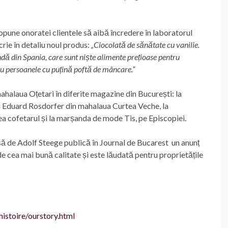
opune onoratei clientele să aibă încredere în laboratorul
crie în detaliu noul produs:
„Ciocolată de sănătate cu vanilie.
indă din Spania, care sunt niște alimente prețioase pentru
tru persoanele cu puțină poftă de mâncare.”
ahalaua Oțetari în diferite magazine din București: la
ui Eduard Rosdorfer din mahalaua Curtea Veche, la
 cofetarul și la marșanda de mode Tis, pe Episcopiei.
să de Adolf Steege publică în Journal de Bucarest un anunț
de cea mai bună calitate și este lăudată pentru proprietățile
istoire/ourstory.html