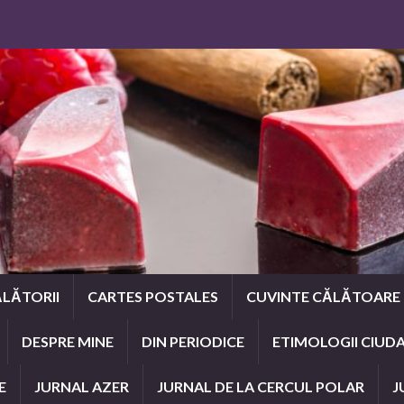
LĂTORII
CARTES POSTALES
CUVINTE CĂLĂTOARE
DESPRE MINE
DIN PERIODICE
ETIMOLOGII CIUD
E
JURNAL AZER
JURNAL DE LA CERCUL POLAR
J