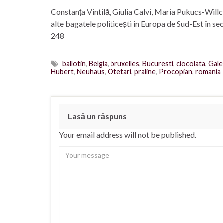
Constanța Vintilă, Giulia Calvi, Maria Pukucs-Wil
alte bagatele politicești în Europa de Sud-Est în s
248
ballotin
,
Belgia
,
bruxelles
,
Bucuresti
,
ciocolata
,
Gale
Hubert
,
Neuhaus
,
Otetari
,
praline
,
Procopian
,
romania
Lasă un răspuns
Your email address will not be published.