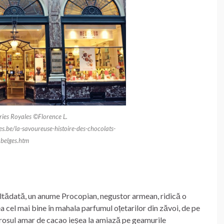
ies Royales ©Florence L.
les.be/la-savoureuse-histoire-des-chocolats-
belges.htm
altădată, un anume Procopian, negustor armean, ridică o
 cel mai bine în mahala parfumul oțetarilor din zăvoi, de pe
Mirosul amar de cacao ieșea la amiază pe geamurile