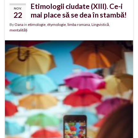
Etimologii ciudate (XIII). Ce-i
NOV.
22
mai place să se dea în stambă!
By
Oana
in
etimologie
,
étymologie
,
limba romana
,
Lingvistică
,
mentalități