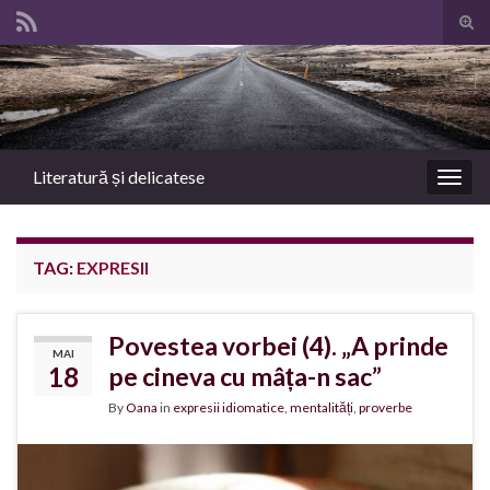
Tog
sear
Search for:
for
Literatură și delicatese
Togg
navig
TAG:
EXPRESII
Povestea vorbei (4). „A prinde
MAI
18
pe cineva cu mâța-n sac”
By
Oana
in
expresii idiomatice
,
mentalități
,
proverbe