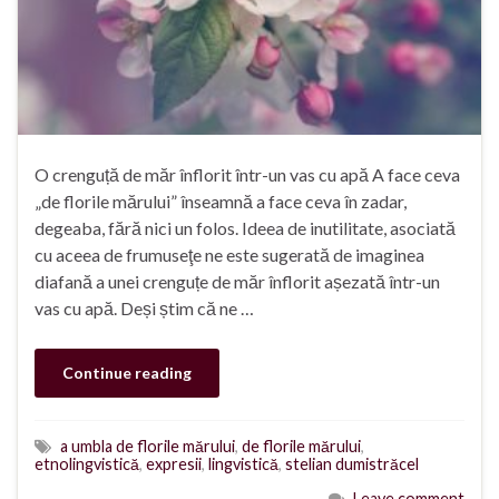
O crenguță de măr înflorit într-un vas cu apă A face ceva
„de florile mărului” înseamnă a face ceva în zadar,
degeaba, fără nici un folos. Ideea de inutilitate, asociată
cu aceea de frumuseţe ne este sugerată de imaginea
diafană a unei crenguțe de măr înflorit așezată într-un
vas cu apă. Deși știm că ne …
Continue reading
a umbla de florile mărului
,
de florile mărului
,
etnolingvistică
,
expresii
,
lingvistică
,
stelian dumistrăcel
Leave comment