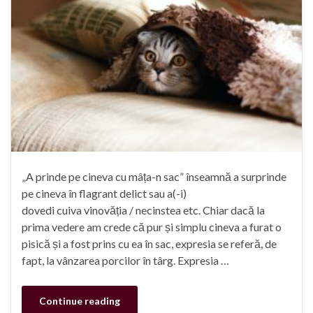
„A prinde pe cineva cu mâța-n sac” înseamnă a surprinde
pe cineva în flagrant delict sau a(-i)
dovedi cuiva vinovăția / necinstea etc. Chiar dacă la
prima vedere am crede că pur și simplu cineva a furat o
pisică și a fost prins cu ea în sac, expresia se referă, de
fapt, la vânzarea porcilor în târg. Expresia …
Continue reading