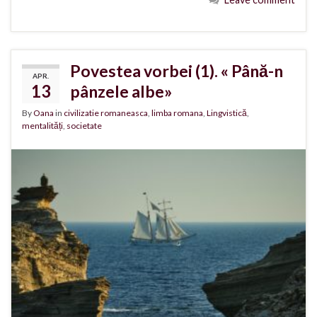
Povestea vorbei (1). « Până-n
APR.
13
pânzele albe»
By
Oana
in
civilizatie romaneasca
,
limba romana
,
Lingvistică
,
mentalități
,
societate