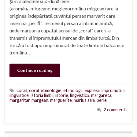
şi în dialectele sud-dunărene
(aromână mirgeane, meglenoromână mirgean) are la
originea îndepărtată cuvântul persan marvarit care
însemna „perlă”. Termenul persan a intrat în arabă,
unde marğān a căpătat sensul de „coral”, care s-a
transmis şi împrumutului mercan din limba turcă. Din
turcă a fost apoi împrumutat de toate limbile balcanice
(română, …
Continue reading
corail
,
coral
,
etimologie
,
etimologii
,
expresii
,
împrumuturi
lingvistice
,
istoria limbii
,
istorie
,
lingvistică
,
margareta
,
margaritar
,
margean
,
marguerite
,
marius sala
,
perle
2 comments