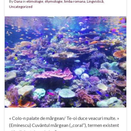
By
Oana
in
etimologie
,
étymologie
,
limba romana
,
Lingvistică
,
Uncategorized
« Colo-n palate de mărgean/ Te-oi duce veacuri multe. »
(Eminescu) Cuvântul mărgean („coral”), termen existent