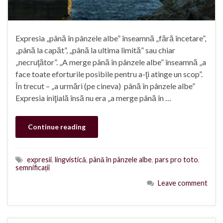
Expresia „până în pânzele albe” înseamnă „fără încetare”,
„până la capăt”, „până la ultima limită” sau chiar
„necruţător”. „A merge până în pânzele albe” înseamnă „a
face toate eforturile posibile pentru a-ţi atinge un scop”.
În trecut – „a urmări (pe cineva) până în pânzele albe”
Expresia iniţială însă nu era „a merge până în …
Continue reading
expresii
,
lingvistică
,
până în pânzele albe
,
pars pro toto
,
semnificații
Leave comment