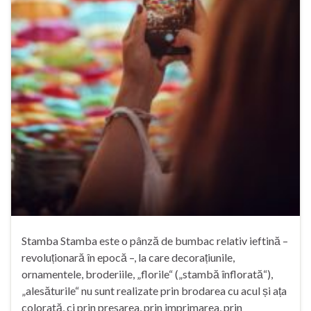
Stamba Stamba este o pânză de bumbac relativ ieftină –
revoluționară în epocă –, la care decorațiunile,
ornamentele, broderiile, „florile“ („stambă înflorată“),
„alesăturile“ nu sunt realizate prin brodarea cu acul și ața
colorată, ci prin presarea, prin imprimarea, prin