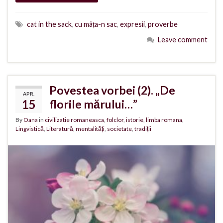
cat in the sack
,
cu mâța-n sac
,
expresii
,
proverbe
Leave comment
Povestea vorbei (2). „De
APR.
15
florile mărului…”
By
Oana
in
civilizatie romaneasca
,
folclor
,
istorie
,
limba romana
,
Lingvistică
,
Literatură
,
mentalități
,
societate
,
tradiții