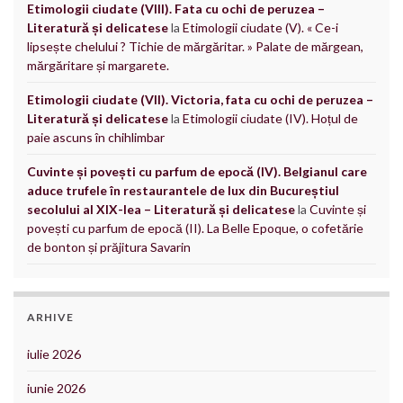
Etimologii ciudate (VIII). Fata cu ochi de peruzea –
Literatură și delicatese
la
Etimologii ciudate (V). « Ce-i
lipsește chelului ? Tichie de mărgăritar. » Palate de mărgean,
mărgăritare și margarete.
Etimologii ciudate (VII). Victoria, fata cu ochi de peruzea –
Literatură și delicatese
la
Etimologii ciudate (IV). Hoțul de
paie ascuns în chihlimbar
Cuvinte și povești cu parfum de epocă (IV). Belgianul care
aduce trufele în restaurantele de lux din Bucureștiul
secolului al XIX-lea – Literatură și delicatese
la
Cuvinte și
povești cu parfum de epocă (II). La Belle Epoque, o cofetărie
de bonton și prăjitura Savarin
ARHIVE
iulie 2026
iunie 2026