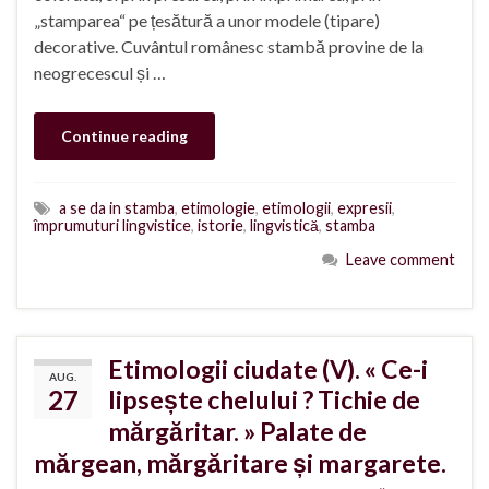
„stamparea“ pe țesătură a unor modele (tipare)
decorative. Cuvântul românesc stambă provine de la
neogrecescul și …
Continue reading
a se da in stamba
,
etimologie
,
etimologii
,
expresii
,
împrumuturi lingvistice
,
istorie
,
lingvistică
,
stamba
Leave comment
Etimologii ciudate (V). « Ce-i
AUG.
27
lipsește chelului ? Tichie de
mărgăritar. » Palate de
mărgean, mărgăritare și margarete.