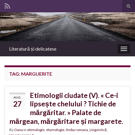
Tog
sear
Search for:
for
Literatură și delicatese
Togg
navig
TAG:
MARGUERITE
Etimologii ciudate (V). « Ce-i
AUG.
27
lipsește chelului ? Tichie de
mărgăritar. » Palate de
mărgean, mărgăritare și margarete.
By
Oana
in
etimologie
,
étymologie
,
limba romana
,
Lingvistică
,