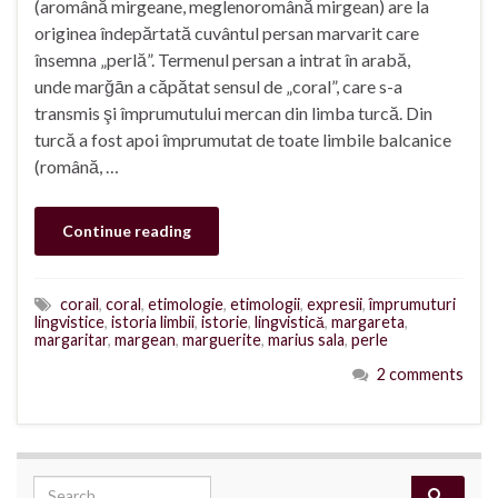
(aromână mirgeane, meglenoromână mirgean) are la
originea îndepărtată cuvântul persan marvarit care
însemna „perlă”. Termenul persan a intrat în arabă,
unde marğān a căpătat sensul de „coral”, care s-a
transmis şi împrumutului mercan din limba turcă. Din
turcă a fost apoi împrumutat de toate limbile balcanice
(română, …
Continue reading
corail
,
coral
,
etimologie
,
etimologii
,
expresii
,
împrumuturi
lingvistice
,
istoria limbii
,
istorie
,
lingvistică
,
margareta
,
margaritar
,
margean
,
marguerite
,
marius sala
,
perle
2 comments
Search for: