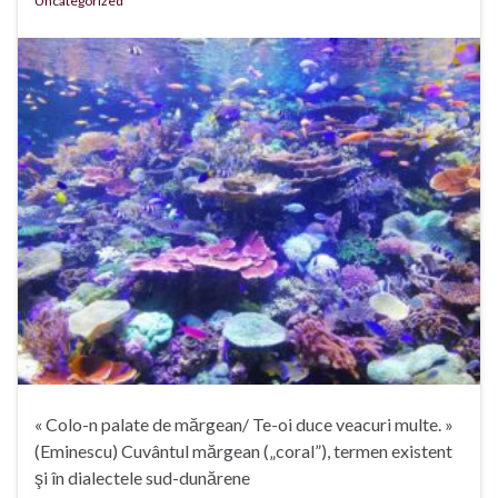
Uncategorized
« Colo-n palate de mărgean/ Te-oi duce veacuri multe. »
(Eminescu) Cuvântul mărgean („coral”), termen existent
şi în dialectele sud-dunărene