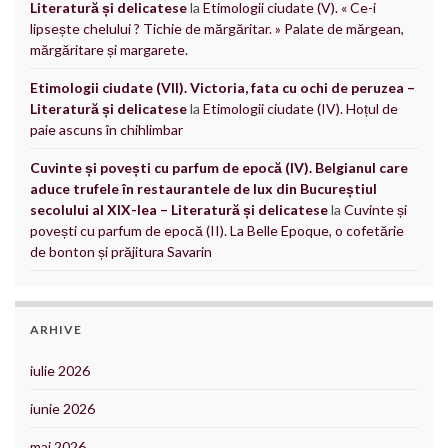
Literatură și delicatese
la
Etimologii ciudate (V). « Ce-i
lipsește chelului ? Tichie de mărgăritar. » Palate de mărgean,
mărgăritare și margarete.
Etimologii ciudate (VII). Victoria, fata cu ochi de peruzea –
Literatură și delicatese
la
Etimologii ciudate (IV). Hoțul de
paie ascuns în chihlimbar
Cuvinte și povești cu parfum de epocă (IV). Belgianul care
aduce trufele în restaurantele de lux din Bucureștiul
secolului al XIX-lea – Literatură și delicatese
la
Cuvinte și
povești cu parfum de epocă (II). La Belle Epoque, o cofetărie
de bonton și prăjitura Savarin
ARHIVE
iulie 2026
iunie 2026
mai 2026