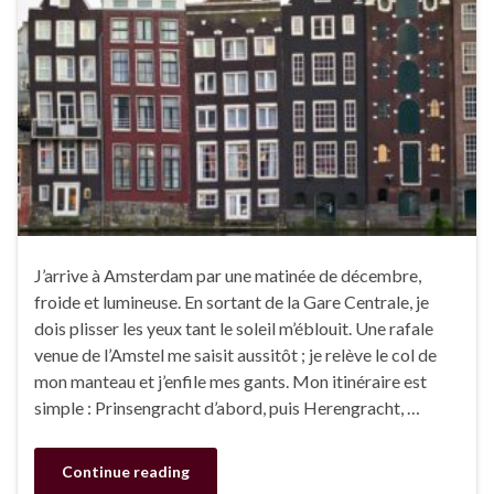
J’arrive à Amsterdam par une matinée de décembre,
froide et lumineuse. En sortant de la Gare Centrale, je
dois plisser les yeux tant le soleil m’éblouit. Une rafale
venue de l’Amstel me saisit aussitôt ; je relève le col de
mon manteau et j’enfile mes gants. Mon itinéraire est
simple : Prinsengracht d’abord, puis Herengracht, …
Continue reading