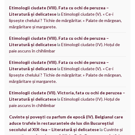
Etimologii ciudate (VIII). Fata cu ochi de peruzea –
Literatură și delicatese
la
Etimologii ciudate (V). « Ce-i
lipsește chelului ? Tichie de mărgăritar. » Palate de mărgean,
mărgăritare și margarete.
Etimologii ciudate (VIII). Fata cu ochi de peruzea –
Literatură și delicatese
la
Etimologii ciudate (IV). Hoțul de
paie ascuns în chihlimbar
Etimologii ciudate (VIII). Fata cu ochi de peruzea –
Literatură și delicatese
la
Etimologii ciudate (V). « Ce-i
lipsește chelului ? Tichie de mărgăritar. » Palate de mărgean,
mărgăritare și margarete.
Etimologii ciudate (VII). Victoria, fata cu ochi de peruzea –
Literatură și delicatese
la
Etimologii ciudate (IV). Hoțul de
paie ascuns în chihlimbar
Cuvinte și povești cu parfum de epocă (IV). Belgianul care
aduce trufele în restaurantele de lux din Bucureștiul
secolului al XIX-lea – Literatură și delicatese
la
Cuvinte și