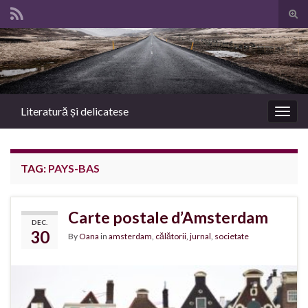
Tog
sear
Search for:
for
Literatură și delicatese
Togg
navig
TAG:
PAYS-BAS
Carte postale d’Amsterdam
DEC.
30
By
Oana
in
amsterdam
,
călătorii
,
jurnal
,
societate