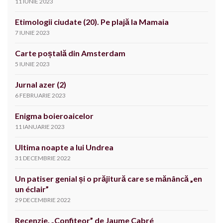
11 IUNIE 2023
Etimologii ciudate (20). Pe plajă la Mamaia
7 IUNIE 2023
Carte poștală din Amsterdam
5 IUNIE 2023
Jurnal azer (2)
6 FEBRUARIE 2023
Enigma boieroaicelor
11 IANUARIE 2023
Ultima noapte a lui Undrea
31 DECEMBRIE 2022
Un patiser genial și o prăjitură care se mănâncă „en
un éclair”
29 DECEMBRIE 2022
Recenzie. „Confiteor” de Jaume Cabré