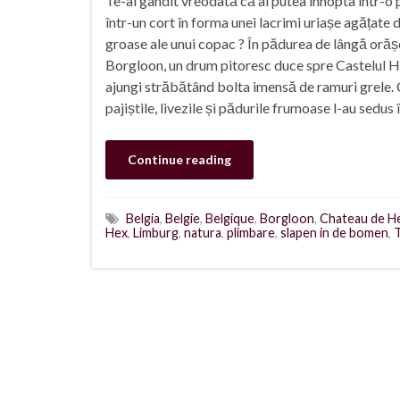
Te-ai gândit vreodată că ai putea înnopta într-o 
într-un cort în forma unei lacrimi uriașe agățate 
groase ale unui copac ? În pădurea de lângă orăș
Borgloon, un drum pitoresc duce spre Castelul H
ajungi străbătând bolta imensă de ramuri grele. 
pajiștile, livezile și pădurile frumoase l-au sedus
Continue reading
Belgia
,
Belgie
,
Belgique
,
Borgloon
,
Chateau de H
Hex
,
Limburg
,
natura
,
plimbare
,
slapen in de bomen
,