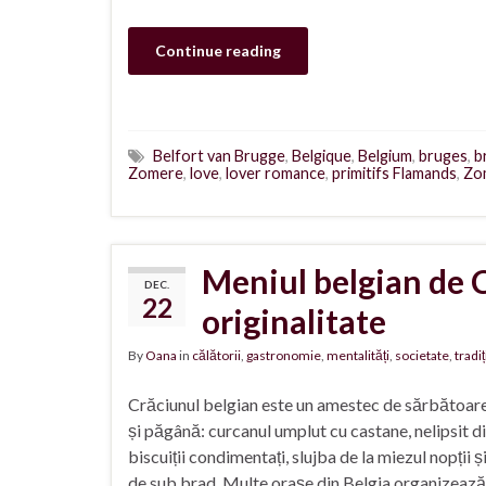
Continue reading
Belfort van Brugge
,
Belgique
,
Belgium
,
bruges
,
b
Zomere
,
love
,
lover romance
,
primitifs Flamands
,
Zo
Meniul belgian de Cr
DEC.
22
originalitate
By
Oana
in
călătorii
,
gastronomie
,
mentalități
,
societate
,
tradiț
Crăciunul belgian este un amestec de sărbătoare
și păgână: curcanul umplut cu castane, nelipsit d
biscuiții condimentați, slujba de la miezul nopții ș
de sub brad. Multe orașe din Belgia organizează