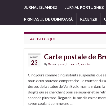
JURNAL ISLANDEZ
JURNAL PORTUGHEZ
PRIN IAȘUL DE ODINIOARĂ
RECENZII
TAG:
BELGIQUE
Carte postale de B
MART.
23
By
Oana
in
jurnal
,
Literatură
,
societate
Cinq jours comme cinq instants suspendus que s
nous deux pouvons comprendre. Le coucher du so
dessus de la statue de Van Eyck. ma main dans la 
doigts qui se cherchent pour se séparer et se ret
seconde plus tard. Regarde, tu me dis en me mon
rayon coulant comme une …