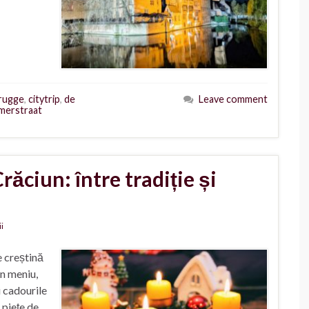
rugge
,
citytrip
,
de
Leave comment
merstraat
ăciun: între tradiție și
ii
 creștină
in meniu,
i cadourile
 piețe de