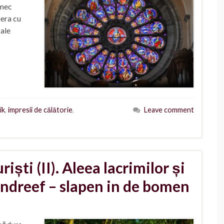
rmec
iera cu
 ale
ik
,
impresii de călătorie
,
Leave comment
iști (II). Aleea lacrimilor și
endreef – slapen in de bomen