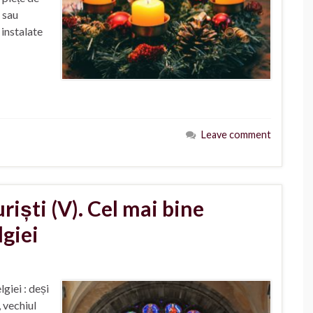
 sau
 instalate
Leave comment
riști (V). Cel mai bine
lgiei
giei : deși
 vechiul