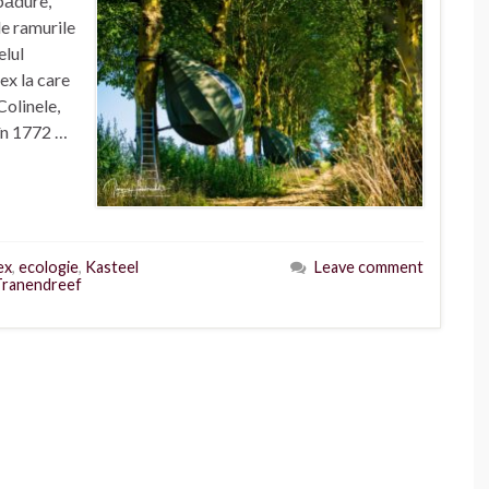
pădure,
de ramurile
elul
ex la care
Colinele,
 în 1772 …
ex
,
ecologie
,
Kasteel
Leave comment
Tranendreef