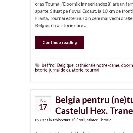
oraș Tournai (Doornik în neerlandeză) are un fa
aparte. Situat pe fluviul Escaut, la 10 km de front
Franța, Tournai este unul din cele mai vechi orașe
Belgiei, cu o istorie care …
Continue reading
beffroi
,
Belgique
,
cathédrale notre-dame
,
doorn
istorie
,
jurnal de călătorie
,
tournai
Belgia pentru (ne)tur
IUL.
17
Castelul Hex. Tran
By
Oana
in
arhitectura
,
călătorii
,
calatorii
,
istorie