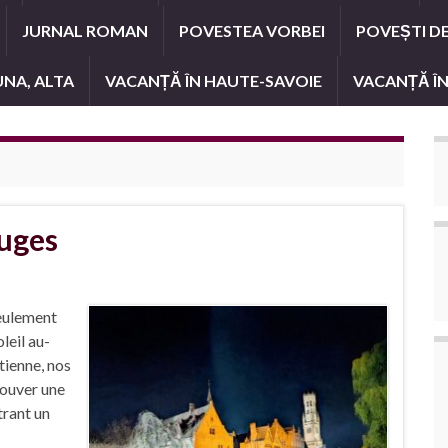
JURNAL ROMAN
POVESTEA VORBEI
POVEȘTI D
UNA, ALTA
VACANȚĂ ÎN HAUTE-SAVOIE
VACANȚĂ ÎN
ruges
eulement
leil au-
tienne, nos
rouver une
trant un