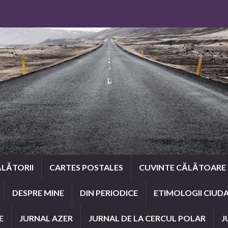
LĂTORII
CARTES POSTALES
CUVINTE CĂLĂTOARE
DESPRE MINE
DIN PERIODICE
ETIMOLOGII CIUD
E
JURNAL AZER
JURNAL DE LA CERCUL POLAR
J