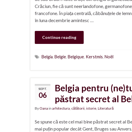
Crăciun, fie că sunt neerlandofone, germanofone
francofone. În piața centrală, căbănuțele de lemn
în luna decembrie amintesc …
Continue reading
Belgia
,
Belgie
,
Belgique
,
Kerstmis
,
Noël
Belgia pentru (ne)tu
SEPT.
06
păstrat secret al Be
By
Oana
in
arhitectura
,
călătorii
,
istorie
,
Literatură
Se spune că este cel mai bine păstrat secret al Bel
mai puțin popular decât Gent, Bruges sau Anvers,