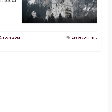
 dantele ca
ă
,
societatea
Leave comment