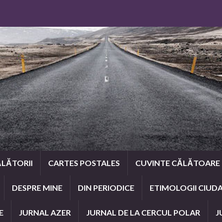
LĂTORII
CARTES POSTALES
CUVINTE CĂLĂTOARE
DESPRE MINE
DIN PERIODICE
ETIMOLOGII CIUD
E
JURNAL AZER
JURNAL DE LA CERCUL POLAR
J