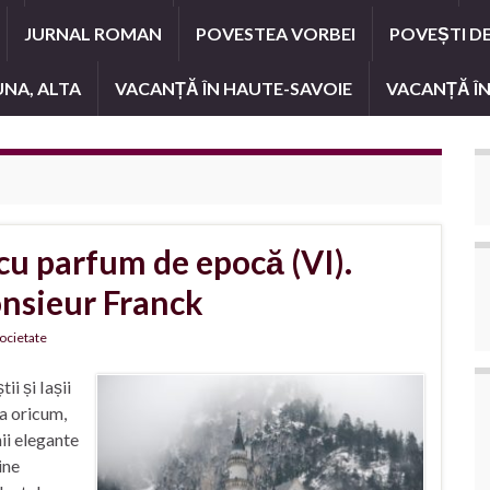
JURNAL ROMAN
POVESTEA VORBEI
POVEȘTI D
UNA, ALTA
VACANȚĂ ÎN HAUTE-SAVOIE
VACANȚĂ ÎN
cu parfum de epocă (VI).
nsieur Franck
ocietate
i și Iașii
ea oricum,
ii elegante
ine