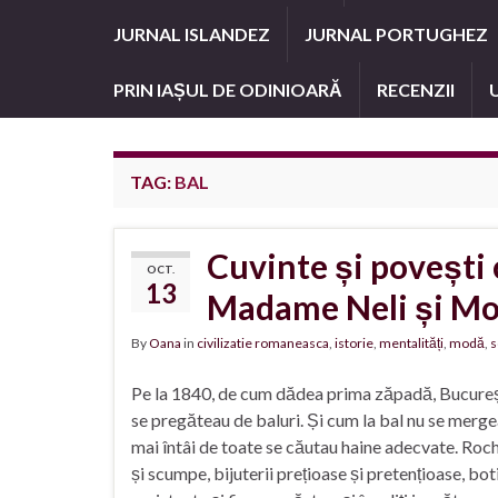
JURNAL ISLANDEZ
JURNAL PORTUGHEZ
PRIN IAȘUL DE ODINIOARĂ
RECENZII
TAG:
BAL
Cuvinte și povești 
OCT.
13
Madame Neli și Mo
By
Oana
in
civilizatie romaneasca
,
istorie
,
mentalități
,
modă
,
s
Pe la 1840, de cum dădea prima zăpadă, București
se pregăteau de baluri. Și cum la bal nu se merg
mai întâi de toate se căutau haine adecvate. Roch
și scumpe, bijuterii prețioase și pretențioase, bot