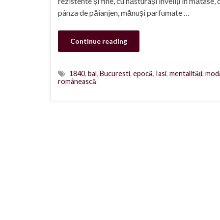
rezistente și fine, cu năsturași înveliți in mătase,
pânza de păianjen, mănuși parfumate …
Continue reading
1840
,
bal
,
Bucuresti
,
epocă
,
Iasi
,
mentalități
,
mod
românească