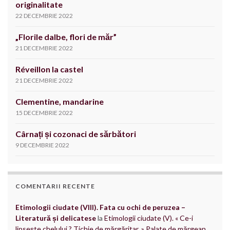
originalitate
22 DECEMBRIE 2022
„Florile dalbe, flori de măr”
21 DECEMBRIE 2022
Réveillon la castel
21 DECEMBRIE 2022
Clementine, mandarine
15 DECEMBRIE 2022
Cârnați și cozonaci de sărbători
9 DECEMBRIE 2022
COMENTARII RECENTE
Etimologii ciudate (VIII). Fata cu ochi de peruzea –
Literatură și delicatese
la
Etimologii ciudate (V). « Ce-i
lipsește chelului ? Tichie de mărgăritar. » Palate de mărgean,