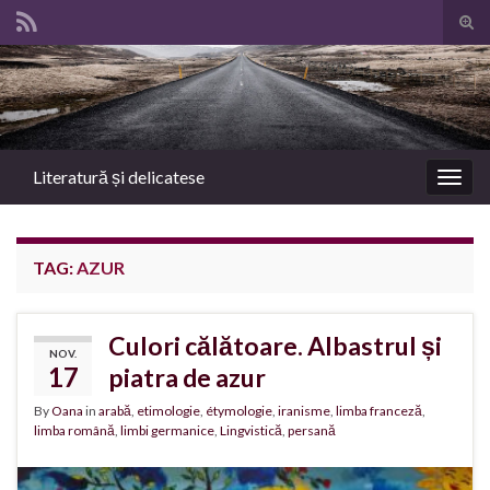
Tog
sear
Search for:
for
Literatură și delicatese
Togg
navig
TAG:
AZUR
Culori călătoare. Albastrul și
NOV.
17
piatra de azur
By
Oana
in
arabă
,
etimologie
,
étymologie
,
iranisme
,
limba franceză
,
limba română
,
limbi germanice
,
Lingvistică
,
persană