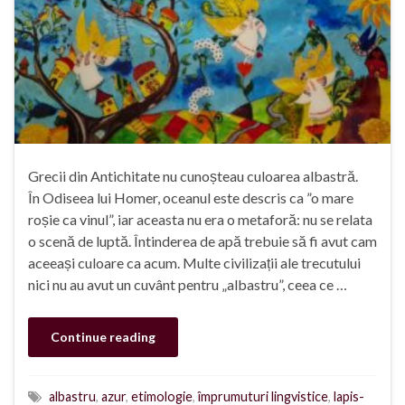
Grecii din Antichitate nu cunoșteau culoarea albastră.
În Odiseea lui Homer, oceanul este descris ca ”o mare
roșie ca vinul”, iar aceasta nu era o metaforă: nu se relata
o scenă de luptă. Întinderea de apă trebuie să fi avut cam
aceeași culoare ca acum. Multe civilizații ale trecutului
nici nu au avut un cuvânt pentru „albastru”, ceea ce …
Continue reading
albastru
,
azur
,
etimologie
,
împrumuturi lingvistice
,
lapis-