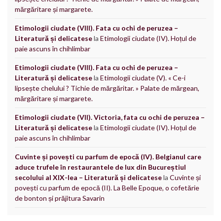
mărgăritare și margarete.
Etimologii ciudate (VIII). Fata cu ochi de peruzea –
Literatură și delicatese
la
Etimologii ciudate (IV). Hoțul de
paie ascuns în chihlimbar
Etimologii ciudate (VIII). Fata cu ochi de peruzea –
Literatură și delicatese
la
Etimologii ciudate (V). « Ce-i
lipsește chelului ? Tichie de mărgăritar. » Palate de mărgean,
mărgăritare și margarete.
Etimologii ciudate (VII). Victoria, fata cu ochi de peruzea –
Literatură și delicatese
la
Etimologii ciudate (IV). Hoțul de
paie ascuns în chihlimbar
Cuvinte și povești cu parfum de epocă (IV). Belgianul care
aduce trufele în restaurantele de lux din Bucureștiul
secolului al XIX-lea – Literatură și delicatese
la
Cuvinte și
povești cu parfum de epocă (II). La Belle Epoque, o cofetărie
de bonton și prăjitura Savarin