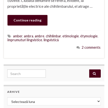
cuvinte. Ciudata denumire se referă, evident, la
proprietățile electrice ale chihlimbarului, el atrage …
Continue reading
amber
,
ambra
,
ambre
,
chihlimbar
,
etimologie
,
étymologie
,
împrumuturi lingvistice
,
lingvistică
2 comments
Search for:
ARHIVE
Arhive