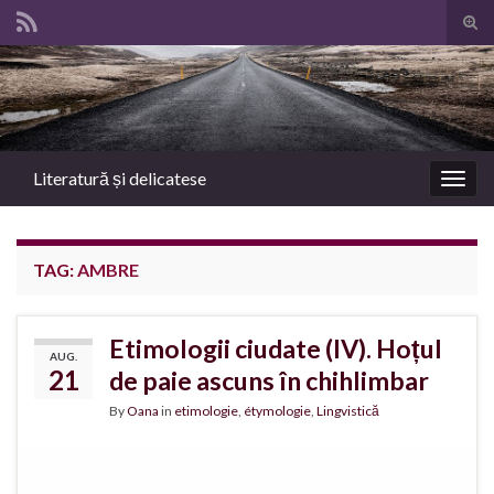
Tog
sear
Search for:
for
Literatură și delicatese
Togg
navig
TAG:
AMBRE
Etimologii ciudate (IV). Hoțul
AUG.
21
de paie ascuns în chihlimbar
By
Oana
in
etimologie
,
étymologie
,
Lingvistică