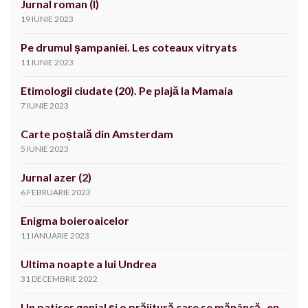
Jurnal roman (I)
19 IUNIE 2023
Pe drumul șampaniei. Les coteaux vitryats
11 IUNIE 2023
Etimologii ciudate (20). Pe plajă la Mamaia
7 IUNIE 2023
Carte poștală din Amsterdam
5 IUNIE 2023
Jurnal azer (2)
6 FEBRUARIE 2023
Enigma boieroaicelor
11 IANUARIE 2023
Ultima noapte a lui Undrea
31 DECEMBRIE 2022
Un patiser genial și o prăjitură care se mănâncă „en