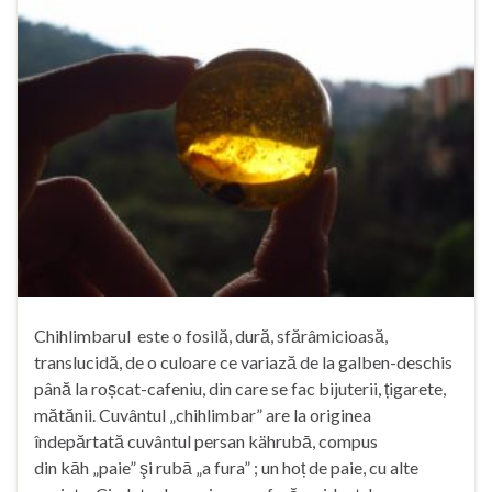
Chihlimbarul este o fosilă, dură, sfărâmicioasă,
translucidă, de o culoare ce variază de la galben-deschis
până la roșcat-cafeniu, din care se fac bijuterii, țigarete,
mătănii. Cuvântul „chihlimbar” are la originea
îndepărtată cuvântul persan kährubā, compus
din kāh „paie” şi rubā „a fura” ; un hoț de paie, cu alte