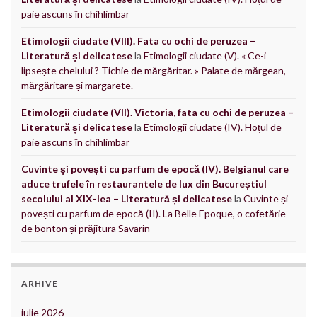
paie ascuns în chihlimbar
Etimologii ciudate (VIII). Fata cu ochi de peruzea –
Literatură și delicatese
la
Etimologii ciudate (V). « Ce-i
lipsește chelului ? Tichie de mărgăritar. » Palate de mărgean,
mărgăritare și margarete.
Etimologii ciudate (VII). Victoria, fata cu ochi de peruzea –
Literatură și delicatese
la
Etimologii ciudate (IV). Hoțul de
paie ascuns în chihlimbar
Cuvinte și povești cu parfum de epocă (IV). Belgianul care
aduce trufele în restaurantele de lux din Bucureștiul
secolului al XIX-lea – Literatură și delicatese
la
Cuvinte și
povești cu parfum de epocă (II). La Belle Epoque, o cofetărie
de bonton și prăjitura Savarin
ARHIVE
iulie 2026