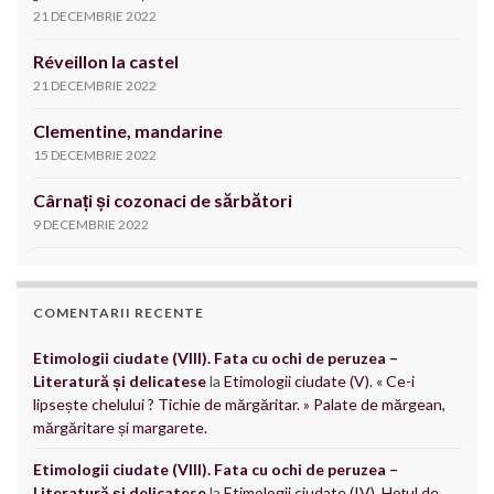
21 DECEMBRIE 2022
Réveillon la castel
21 DECEMBRIE 2022
Clementine, mandarine
15 DECEMBRIE 2022
Cârnați și cozonaci de sărbători
9 DECEMBRIE 2022
COMENTARII RECENTE
Etimologii ciudate (VIII). Fata cu ochi de peruzea –
Literatură și delicatese
la
Etimologii ciudate (V). « Ce-i
lipsește chelului ? Tichie de mărgăritar. » Palate de mărgean,
mărgăritare și margarete.
Etimologii ciudate (VIII). Fata cu ochi de peruzea –
Literatură și delicatese
la
Etimologii ciudate (IV). Hoțul de