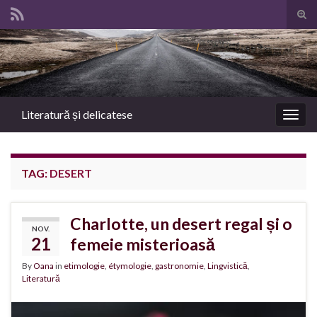
Tog
sear
Search for:
for
Literatură și delicatese
Togg
navig
TAG:
DESERT
Charlotte, un desert regal și o
NOV.
21
femeie misterioasă
By
Oana
in
etimologie
,
étymologie
,
gastronomie
,
Lingvistică
,
Literatură