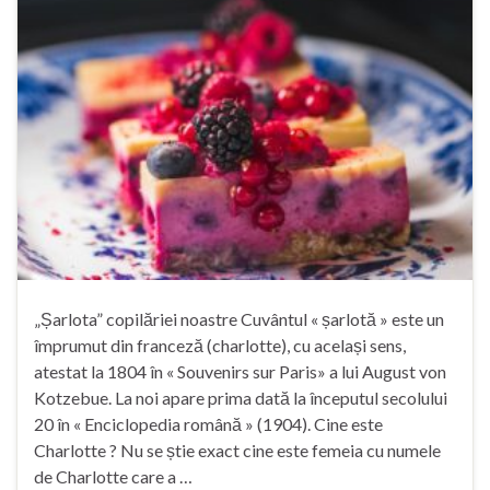
„Șarlota” copilăriei noastre Cuvântul « șarlotă » este un
împrumut din franceză (charlotte), cu același sens,
atestat la 1804 în « Souvenirs sur Paris» a lui August von
Kotzebue. La noi apare prima dată la începutul secolului
20 în « Enciclopedia română » (1904). Cine este
Charlotte ? Nu se știe exact cine este femeia cu numele
de Charlotte care a …