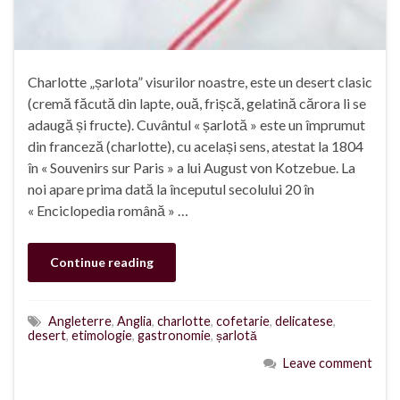
Charlotte „șarlota” visurilor noastre, este un desert clasic
(cremă făcută din lapte, ouă, frișcă, gelatină cărora li se
adaugă și fructe). Cuvântul « șarlotă » este un împrumut
din franceză (charlotte), cu același sens, atestat la 1804
în « Souvenirs sur Paris » a lui August von Kotzebue. La
noi apare prima dată la începutul secolului 20 în
« Enciclopedia română » …
Continue reading
Angleterre
,
Anglia
,
charlotte
,
cofetarie
,
delicatese
,
desert
,
etimologie
,
gastronomie
,
șarlotă
Leave comment