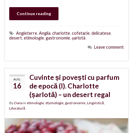
Continue reading
Angleterre
,
Anglia
,
charlotte
,
cofetarie
,
delicatese
,
desert
,
etimologie
,
gastronomie
,
șarlotă
Leave comment
Cuvinte și povești cu parfum
AUG.
16
de epocă (I). Charlotte
(șarlotă) – un desert regal
By
Oana
in
etimologie
,
étymologie
,
gastronomie
,
Lingvistică
,
Literatură