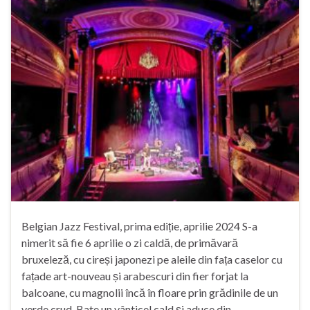
Belgian Jazz Festival, prima ediție, aprilie 2024 S-a
nimerit să fie 6 aprilie o zi caldă, de primăvară
bruxeleză, cu cireși japonezi pe aleile din fața caselor cu
fațade art-nouveau și arabescuri din fier forjat la
balcoane, cu magnolii încă în floare prin grădinile de un
verde crud. Bate un vânticel cald și aduce din …