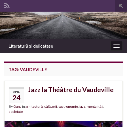
Tog
sear
Search for:
for
Literatură și delicatese
Togg
navig
TAG:
VAUDEVILLE
Jazz la Théâtre du Vaudeville
APR.
24
By
Oana
in
arhitectură
,
călătorii
,
gastronomie
,
jazz
,
mentalități
,
societate