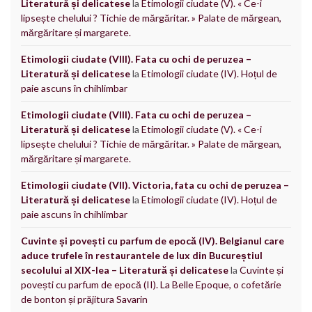
Literatură și delicatese
la
Etimologii ciudate (V). « Ce-i
lipsește chelului ? Tichie de mărgăritar. » Palate de mărgean,
mărgăritare și margarete.
Etimologii ciudate (VIII). Fata cu ochi de peruzea –
Literatură și delicatese
la
Etimologii ciudate (IV). Hoțul de
paie ascuns în chihlimbar
Etimologii ciudate (VIII). Fata cu ochi de peruzea –
Literatură și delicatese
la
Etimologii ciudate (V). « Ce-i
lipsește chelului ? Tichie de mărgăritar. » Palate de mărgean,
mărgăritare și margarete.
Etimologii ciudate (VII). Victoria, fata cu ochi de peruzea –
Literatură și delicatese
la
Etimologii ciudate (IV). Hoțul de
paie ascuns în chihlimbar
Cuvinte și povești cu parfum de epocă (IV). Belgianul care
aduce trufele în restaurantele de lux din Bucureștiul
secolului al XIX-lea – Literatură și delicatese
la
Cuvinte și
povești cu parfum de epocă (II). La Belle Epoque, o cofetărie
de bonton și prăjitura Savarin