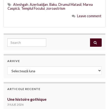
Ateshgah
,
Azerbaidjan
,
Baku
,
Drumul Matasii
,
Marea
Caspică
,
Templul Focului
,
zoroastrism
Leave comment
Search for:
ARHIVE
Arhive
ARTICOLE RECENTE
Une histoire gothique
3 IULIE 2026