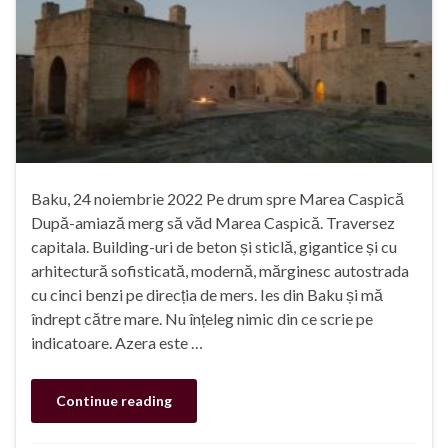
Baku, 24 noiembrie 2022 Pe drum spre Marea Caspică
După-amiază merg să văd Marea Caspică. Traversez
capitala. Building-uri de beton și sticlă, gigantice și cu
arhitectură sofisticată, modernă, mărginesc autostrada
cu cinci benzi pe direcția de mers. Ies din Baku și mă
îndrept către mare. Nu înțeleg nimic din ce scrie pe
indicatoare. Azera este …
Continue reading