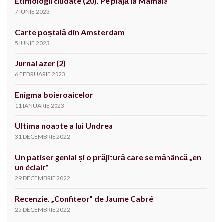
Etimologii ciudate (20). Pe plajă la Mamaia
7 IUNIE 2023
Carte poștală din Amsterdam
5 IUNIE 2023
Jurnal azer (2)
6 FEBRUARIE 2023
Enigma boieroaicelor
11 IANUARIE 2023
Ultima noapte a lui Undrea
31 DECEMBRIE 2022
Un patiser genial și o prăjitură care se mănâncă „en
un éclair”
29 DECEMBRIE 2022
Recenzie. „Confiteor” de Jaume Cabré
25 DECEMBRIE 2022