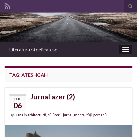
Tog
sear
Search for:
for
Literatură și delicatese
Togg
navig
TAG:
ATESHGAH
Jurnal azer (2)
FEB.
06
By
Oana
in
arhitectură
,
călătorii
,
jurnal
,
mentalități
,
persană