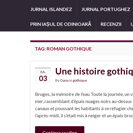
JURNAL ISLANDEZ
JURNAL PORTUGHEZ
PRIN IAȘUL DE ODINIOARĂ
RECENZII
TAG:
ROMAN GOTHIQUE
Une histoire gothi
IUL.
03
By
Oana
in
gothique
Bruges, la mémoire de l’eau Toute la journée, un ve
mer, rassemblant d’épais nuages noirs au-dessus de
canaux et poussant les habitants à se réfugier ch
l’après-midi, il s’était mis à neiger et un épais bro
Continue reading