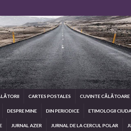
LĂTORII
CARTES POSTALES
CUVINTE CĂLĂTOARE
DESPRE MINE
DIN PERIODICE
ETIMOLOGII CIUD
E
JURNAL AZER
JURNAL DE LA CERCUL POLAR
J