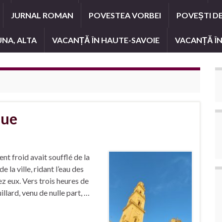
JURNAL ROMAN
POVESTEA VORBEI
POVEȘTI D
UNA, ALTA
VACANȚĂ ÎN HAUTE-SAVOIE
VACANȚĂ ÎN
que
nt froid avait soufflé de la
 la ville, ridant l’eau des
ez eux. Vers trois heures de
uillard, venu de nulle part, …